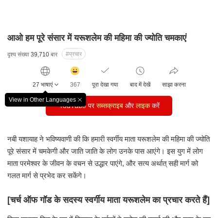
आओ हम पूरे संसार में यरूशलेम की महिमा की ज्योति चमकाएं
#प्रचार
दृश्य संख्या
39,710
बार
감
동
27 भाषाएं
367
पूरा देखा गया
बाद में देखें
साझा करना
클
릭
View in Other Languages
창
YouTube पर
수
सब्सक्राइब
और
लाइक
करें
닫
기
नबी यशायाह ने भविष्यवाणी की कि हमारी स्वर्गीय माता
यरूशलेम की महिमा की ज्योति
पूरे संसार में चमकेगी
और जाति जाति के लोग उनके पास आएंगे।
इस युग में लोग
माता परमेश्वर के जीवन के वचन से उद्धार पाएंगे,
और सत्य अर्थात् सही मार्ग को
गलत मार्ग से प्रभेद कर सकेंगे।
[चर्च ऑफ गॉड के सदस्य स्वर्गीय माता यरूशलेम का प्रचार करते हैं]