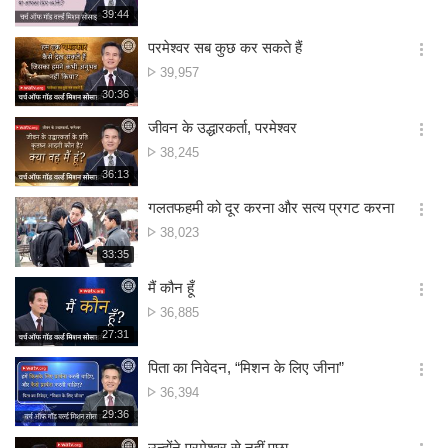
संख्या
재
39:44
더
생
보
시
परमेश्वर सब कुछ कर सकते हैं
기
간
옵
दृश्य
39,957
션
संख्या
재
30:36
더
생
보
시
जीवन के उद्धारकर्ता, परमेश्वर
기
간
옵
दृश्य
38,245
션
संख्या
재
36:13
더
생
보
시
गलतफहमी को दूर करना और सत्य प्रगट करना
기
간
옵
दृश्य
38,023
션
संख्या
재
33:35
더
생
보
시
मैं कौन हूँ
기
간
옵
दृश्य
36,885
션
संख्या
재
27:31
더
생
보
시
पिता का निवेदन, “मिशन के लिए जीना”
기
간
옵
दृश्य
36,394
션
संख्या
재
29:36
더
생
보
시
उन्होंने परमेश्वर से नहीं पूछा