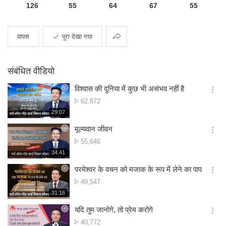
126
55
64
67
55
साझा
वापस
पूरा देखा गया
करना
संबंधित वीडियो
विश्वास की दुनिया में कुछ भी असंभव नहीं है
옵
दृश्य
62,872
션
संख्या
재
29:07
더
생
보
시
मूल्यवान जीवन
기
간
옵
दृश्य
55,646
션
संख्या
재
34:41
더
생
보
시
परमेश्वर के वचन को मजाक के रूप में लेने का पाप
기
간
옵
दृश्य
49,547
션
संख्या
재
31:16
더
생
보
시
यदि तुम जानोगे, तो प्रेम करोगे
기
간
옵
दृश्य
40,772
션