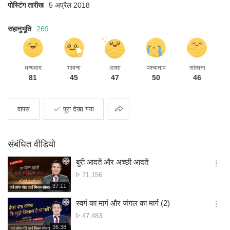
पोस्टिंग तारीख
5 अप्रैल 2018
सहानुभूति
269
धन्यवाद
भावना
आशा
पश्चाताप
सांत्वना
81
45
47
50
46
साझा
वापस
पूरा देखा गया
करना
संबंधित वीडियो
बुरी आदतें और अच्छी आदतें
옵
दृश्य
71,156
션
संख्या
재
37:11
더
생
보
시
स्वर्ग का मार्ग और जंगल का मार्ग (2)
기
간
옵
दृश्य
47,483
션
संख्या
재
36:38
더