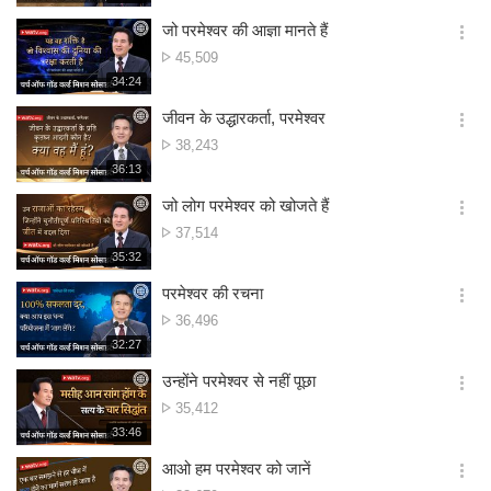
생
보
시
जो परमेश्वर की आज्ञा मानते हैं
기
간
옵
दृश्य
45,509
션
संख्या
재
34:24
더
생
보
시
जीवन के उद्धारकर्ता, परमेश्वर
기
간
옵
दृश्य
38,243
션
संख्या
재
36:13
더
생
보
시
जो लोग परमेश्वर को खोजते हैं
기
간
옵
दृश्य
37,514
션
संख्या
재
35:32
더
생
보
시
परमेश्वर की रचना
기
간
옵
दृश्य
36,496
션
संख्या
재
32:27
더
생
보
시
उन्होंने परमेश्वर से नहीं पूछा
기
간
옵
दृश्य
35,412
션
संख्या
재
33:46
더
생
보
시
आओ हम परमेश्वर को जानें
기
간
옵