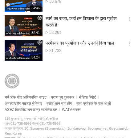
दृश्य
33,679
션
संख्या
재
34:46
더
생
보
시
स्वर्ग का राज्य, जहां हम विश्वास के द्वारा प्रवेश
기
간
옵
करते हैं
션
दृश्य
33,261
재
32:41
더
생
संख्या
보
시
परमेश्वर का प्रयोजन और उनकी दिव्य चाल
기
간
옵
दृश्य
31,732
션
संख्या
재
34:24
더
생
보
시
기
간
चर्च ऑफ गॉड आधिकारिक साइट
प्राप्त हुए पुरस्कार
मीडिया रिपोर्ट
अंतरराष्ट्रीय बाइबल सेमिनार
मसीह आन सांग होंग
माता परमेश्वर के पास आओ
ASEZ विश्वविद्यालय छात्र स्वयंसेवा दल
WATV सदस्य
119 बुनडांग-गु, संगनाम-सी, ग्योंगी-डो, कोरिया
फोन 031-738-5999 फैक्स 031-738-5998
प्रधान कार्यलाय: 50, Sunae-ro (Sunae-dong), Bundang-gu, Seongnam-si, Gyeonggi-do,
Rep. Korea