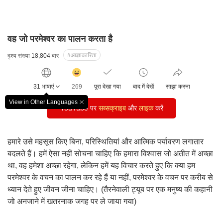
वह जो परमेश्वर का पालन करता है
#आज्ञाकारिता
दृश्य संख्या
18,804
बार
감
동
31 भाषाएं
269
पूरा देखा गया
बाद में देखें
साझा करना
클
릭
View in Other Languages
창
YouTube पर
수
सब्सक्राइब
और
लाइक
करें
닫
기
हमारे उसे महसूस किए बिना, परिस्थितियां और आत्मिक पर्यावरण लगातार
बदलते हैं। हमें ऐसा नहीं सोचना चाहिए कि हमारा विश्वास जो अतीत में अच्छा
था, वह हमेशा अच्छा रहेगा, लेकिन हमें यह विचार करते हुए कि क्या हम
परमेश्वर के वचन का पालन कर रहे हैं या नहीं, परमेश्वर के वचन पर करीब से
ध्यान देते हुए जीवन जीना चाहिए। (तैरनेवाली ट्यूब पर एक मनुष्य की कहानी
जो अनजाने में खतरनाक जगह पर ले जाया गया)