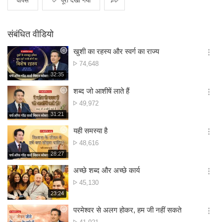
वापस
पूरा देखा गया
करना
संबंधित वीडियो
खुशी का रहस्य और स्वर्ग का राज्य
옵
दृश्य
74,648
션
संख्या
재
32:35
더
생
보
시
शब्द जो आशीषें लाते हैं
기
간
옵
दृश्य
49,972
션
संख्या
재
31:21
더
생
보
시
यही समस्या है
기
간
옵
दृश्य
48,616
션
संख्या
재
28:27
더
생
보
시
अच्छे शब्द और अच्छे कार्य
기
간
옵
दृश्य
45,130
션
संख्या
재
23:24
더
생
보
시
परमेश्वर से अलग होकर, हम जी नहीं सकते
기
간
옵
दृश्य