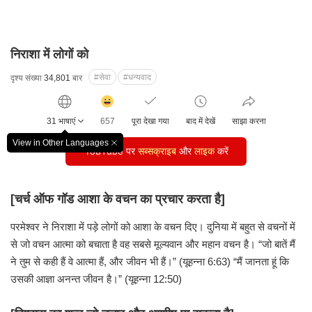
निराशा में लोगों को
#सेवा
#धन्यवाद
दृश्य संख्या
34,801
बार
감
동
31 भाषाएं
657
पूरा देखा गया
बाद में देखें
साझा करना
클
릭
View in Other Languages
창
YouTube पर
수
सब्सक्राइब
और
लाइक
करें
닫
기
[चर्च ऑफ गॉड आशा के वचन का प्रचार करता है]
परमेश्वर ने निराशा में पड़े लोगों को आशा के वचन दिए।
दुनिया में बहुत से वचनों में
से जो वचन आत्मा को बचाता है
वह सबसे मूल्यवान और महान वचन है।
“जो बातें मैं
ने तुम से कही हैं वे आत्मा हैं, और जीवन भी हैं।” (यूहन्ना 6:63)
“मैं जानता हूं कि
उसकी आज्ञा अनन्त जीवन है।” (यूहन्ना 12:50)