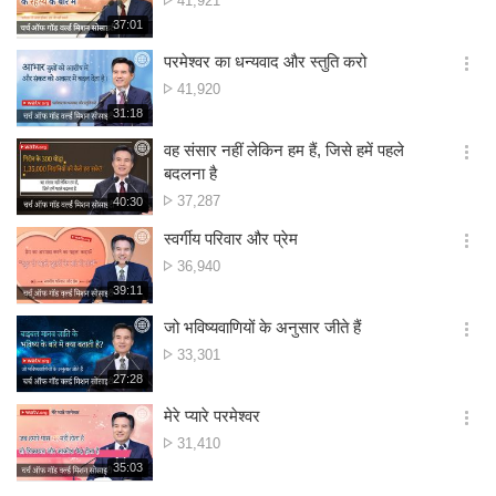
41,921
션
संख्या
재
37:01
더
생
보
시
परमेश्वर का धन्यवाद और स्तुति करो
기
간
옵
दृश्य
41,920
션
संख्या
재
31:18
더
생
보
시
वह संसार नहीं लेकिन हम हैं, जिसे हमें पहले
기
간
옵
बदलना है
션
दृश्य
37,287
재
40:30
더
생
संख्या
보
시
स्वर्गीय परिवार और प्रेम
기
간
옵
दृश्य
36,940
션
संख्या
재
39:11
더
생
보
시
जो भविष्यवाणियों के अनुसार जीते हैं
기
간
옵
दृश्य
33,301
션
संख्या
재
27:28
더
생
보
시
मेरे प्यारे परमेश्वर
기
간
옵
दृश्य
31,410
션
संख्या
재
35:03
더
생
보