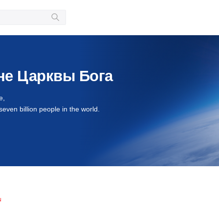
не Царквы Бога
e,
seven billion people in the world.