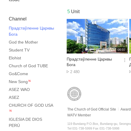
5
Unit
Channel
Прадстаўленне Царквы
Бога
God the Mother
재
Student TV
05:07
생
Elohist
시
Прадстаўленне Царквы
간
옵
Бога
Church of God TUBE
션
No.
2 480
Go&Come
더
of
보
New Song
views
기
ASEZ WAO
ASEZ
CHURCH OF GOD USA
The Church of God Official Site
Award
WATV Member
IGLESIA DE DIOS
119 Bundang P.O.Box, Bundang-gu, Seongna
PERÚ
Tel 031-738-5999 Fax 031-738-5998