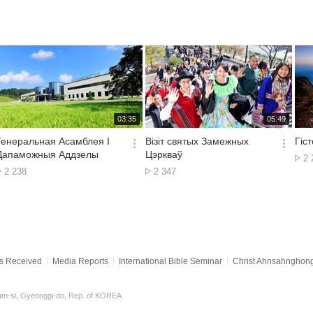
재
재
03:35
05:49
생
생
시
시
Генеральная Асамблея І
Візіт святых Замежных
Гіс
간
간
옵
옵
Дапаможныя Аддзелы
Цэркваў
No
2 
션
션
No.
No.
of
2 238
2 347
더
더
of
of
vi
보
보
views
views
기
기
s Received
Media Reports
International Bible Seminar
Christ Ahnsahnghon
m-si, Gyeonggi-do, Rep. of KOREA