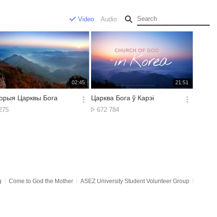
Video
Audio
재
재
02:45
21:51
생
생
시
시
торыя Царквы Бога
Царква Бога ў Карэі
간
간
옵
옵
.
No.
275
672 784
션
션
of
더
더
ews
views
보
보
기
기
g
Come to God the Mother
ASEZ University Student Volunteer Group