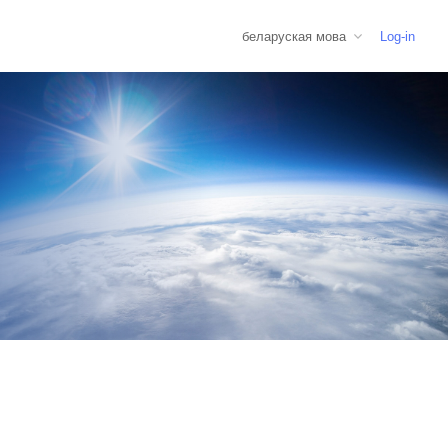
беларуская мова
Log-in