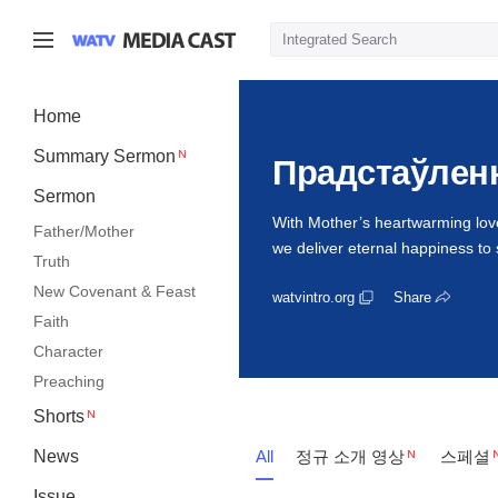
Home
Summary Sermon
Прадстаўлен
Sermon
With Mother’s heartwarming lov
Father/Mother
we deliver eternal happiness to 
Truth
New Covenant & Feast
watvintro.org
Share
Faith
Character
Preaching
Shorts
News
All
정규 소개 영상
스페셜
Issue