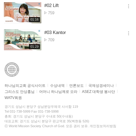
시
#02 Lift
기
간
옵
조
759
션
회
재
01:16
더
생
수
보
시
#03 Kantor
기
간
옵
조
709
션
회
재
01:29
더
생
수
보
시
기
간
하나님의교회 공식사이트
수상내역
언론보도
국제성경세미나
그리스도 안상홍님
어머니 하나님께로 오라
ASEZ 대학생 봉사단
WATV회원
경기도 성남시 분당구 성남분당우체국 사서함 119
Tel 031-738-5999 Fax 031-738-5998
총회: 경기도 성남시 분당구 수내로 50(수내동)
대표교회: 경기도 성남시 분당구 판교역로 35(백현동 526)
ⓒ World Mission Society Church of God. 모든 권리 보유.
개인정보처리방침