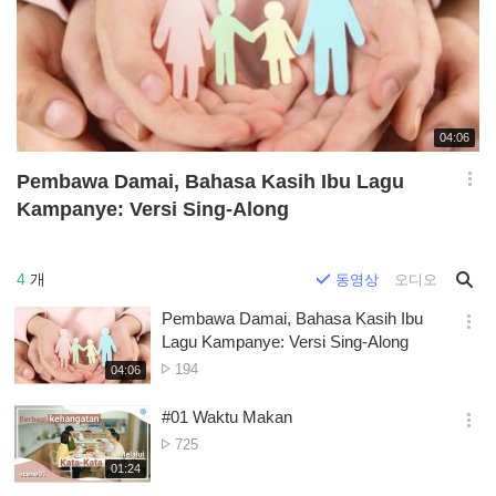
재
04:06
생
시
Pembawa Damai, Bahasa Kasih Ibu Lagu
간
옵
Kampanye: Versi Sing-Along
션
더
보
기
4
개
동영상
오디오
Pembawa Damai, Bahasa Kasih Ibu
옵
Lagu Kampanye: Versi Sing-Along
션
조
194
재
04:06
더
생
회
보
시
수
#01 Waktu Makan
기
간
옵
조
725
션
회
재
01:24
더
생
수
보