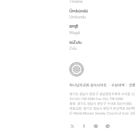
Tswana
Úmbúndú
Umbundu
वागड़ी
Wagdi
isiZulu
Zulu
하나님의교회 공식사이트
수상내역
언
경기도 성남시 분당구 성남분당우체국 사서함 11
Tel 031-738-5999 Fax 031-738-5998
총회: 경기도 성남시 분당구 수내로 50(수내동)
대표교회: 경기도 성남시 분당구 판교역로 35(백현
ⓒ World Mission Society Church of God.
트위터
페이스북
라인
KaKao