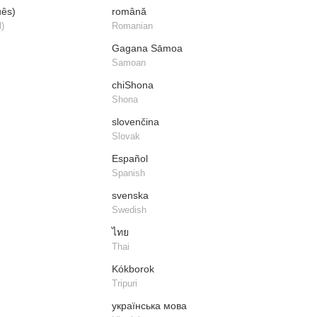
uês)
română
)
Romanian
Gagana Sāmoa
Samoan
chiShona
Shona
slovenčina
Slovak
Español
Spanish
svenska
Swedish
ไทย
Thai
Kókborok
Tripuri
українська мова