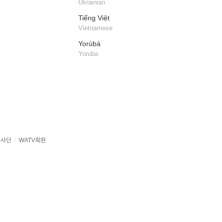
Ukrainian
Tiếng Việt
Vietnamese
Yorùbá
Yoruba
봉사단
WATV회원