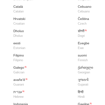
Català
Cebuano
Catalan
Cebuano
Hrvatski
Čeština
Croatian
Czech
Dholuo
डोगरी
Dholuo
Dogri
eesti
Eʋegbe
Estonian
Ewe
Filipino
suomi
Filipino
Finnish
Galego
ქართული
Galician
Georgian
avañe'ẽ
ગુજરાતી
Guarani
Gujarati
עברית
हिन्दी
Hebrew
Hindi
Indonesia
Gaeilge