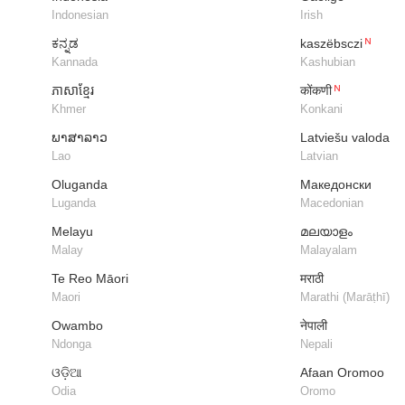
Indonesian
Irish
ಕನ್ನಡ
kaszëbsczi
Kannada
Kashubian
ភាសាខ្មែរ
कोंकणी
Khmer
Konkani
ພາສາລາວ
Latviešu valoda
Lao
Latvian
Oluganda
Македонски
Luganda
Macedonian
Melayu
മലയാളം
Malay
Malayalam
Te Reo Māori
मराठी
Maori​​
Marathi (Marāṭhī)
Owambo
नेपाली
Ndonga
Nepali
ଓଡ଼ିଆ
Afaan Oromoo
Odia
Oromo