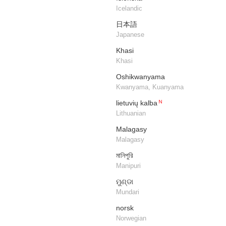
Icelandic
日本語
Japanese
Khasi
Khasi
Oshikwanyama
Kwanyama, Kuanyama
lietuvių kalba
Lithuanian
​Malagasy
Malagasy
মানিপুরি
Manipuri
ମୁଣ୍ଡା
Mundari
norsk
Norwegian