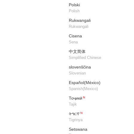
Polski
Polish
Rukwangali
Rukwangali
Cisena
Sena
中文简体
Simplified Chinese
slovenščina
Slovenian
Español(México)
Spanish(Mexico)
Тоҷикӣ
Tajik
ትግርኛ
Tigrinya
Setswana