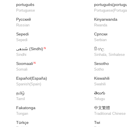
português
português(portug
Portuguese
Portuguese(Portugal
Русский
Kinyarwanda
Russian
Rwanda
Sepedi
Српски
Sepedi
Serbian
سُندھی (Sindhi)
සිංහල
Sindhi
Sinhala, Sinhalese
Soomaali
Sesotho
Somali
Sotho
Español(España)
Kiswahili
Spanish(Spain)
Swahili
தமிழ்
తెలుగు
Tamil
Telugu
Fakatonga
中文繁體
Tongan
Traditional Chinese
Türkçe
Twi