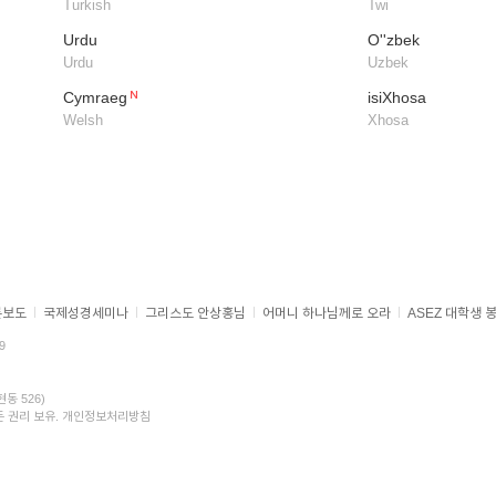
Turkish
Twi
Urdu
O''zbek
Urdu
Uzbek
Cymraeg
isiXhosa
Welsh
Xhosa
론보도
국제성경세미나
그리스도 안상홍님
어머니 하나님께로 오라
ASEZ 대학생 
9
동 526)
 모든 권리 보유.
개인정보처리방침