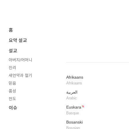
홈
요약 설교
설교
아버지/어머니
진리
새언약과 절기
Afrikaans
믿음
Afrikaans
품성
العربية
Arabic
전도
Euskara
이슈
Basque
Bosanski
Bosnian