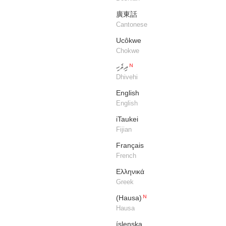
廣東話
Cantonese
Ucôkwe
Chokwe
ދިވެހި
Dhivehi
English
English
iTaukei
Fijian
Français
French
Ελληνικά
Greek
(Hausa)
Hausa
íslenska