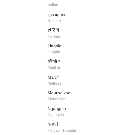
Italian
қазақ тілі
Kazakh
한국어
Korean
Lingála
Lingala
मैथिली
Maithili
Malti
Maltese
Монгол хэл
Mongolian
Ngangela
Ngangela
ਪੰਜਾਬੀ
Panjabi, Punjabi