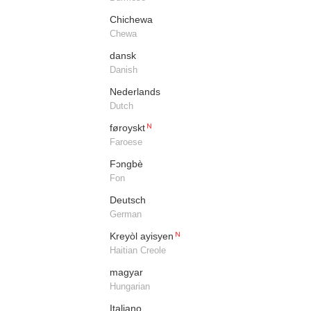
Chichewa
Chewa
dansk
Danish
Nederlands
Dutch
føroyskt
Faroese
Fɔngbè​
Fon
Deutsch
German
Kreyòl ayisyen​
Haitian Creole
magyar
Hungarian
Italiano