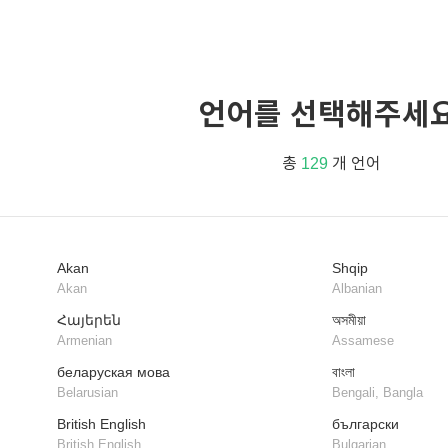
언어를 선택해주세요
총
129
개 언어
Akan
Shqip
Akan
Albanian
Հայերեն
অসমীয়া
Armenian
Assamese
беларуская мова
বাংলা
Belarusian
Bengali, Bangla
British English
български
British English
Bulgarian