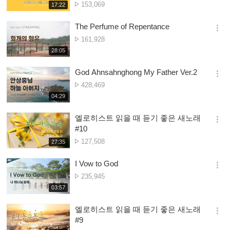
Nambala
153,069
재
17:22
더
생
ya
보
시
Owonera
The Perfume of Repentance
기
간
옵
Nambala
161,928
션
ya
재
28:05
더
생
Owonera
보
시
God Ahnsahnghong My Father Ver.2
기
간
옵
Nambala
428,469
션
ya
재
04:29
더
생
Owonera
보
시
엘로히스트 읽을 때 듣기 좋은 새노래
기
간
옵
#10
션
Nambala
127,508
재
27:35
더
생
ya
보
시
Owonera
I Vow to God
기
간
옵
Nambala
235,945
션
ya
재
03:57
더
생
Owonera
보
시
엘로히스트 읽을 때 듣기 좋은 새노래
기
간
옵
#9
션