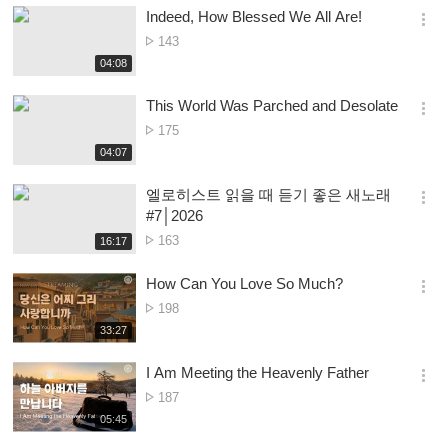
시
Indeed, How Blessed We All Are!
기
간
옵
Nambala
143
션
ya
재
04:08
더
생
Owonera
보
시
This World Was Parched and Desolate
기
간
옵
Nambala
175
션
ya
재
04:07
더
생
Owonera
보
시
엘로히스트 읽을 때 듣기 좋은 새노래
기
간
옵
#7│2026
션
Nambala
163
재
16:17
더
생
ya
보
시
Owonera
How Can You Love So Much?
기
간
옵
Nambala
198
션
ya
재
33:27
더
생
Owonera
보
시
I Am Meeting the Heavenly Father
기
간
옵
Nambala
187
션
ya
재
05:45
더
생
Owonera
보
시