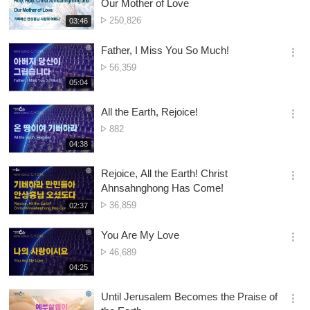
Our Mother of Love
션
Nambala
250,826
재
03:46
더
생
ya
보
시
Owonera
Father, I Miss You So Much!
기
간
옵
Nambala
56,359
션
ya
재
05:04
더
생
Owonera
보
시
All the Earth, Rejoice!
기
간
옵
Nambala
882
션
ya
재
04:38
더
생
Owonera
보
시
Rejoice, All the Earth! Christ
기
간
옵
Ahnsahnghong Has Come!
션
Nambala
36,859
재
02:37
더
생
ya
보
시
Owonera
You Are My Love
기
간
옵
Nambala
46,689
션
ya
재
04:25
더
생
Owonera
보
시
Until Jerusalem Becomes the Praise of
기
간
옵