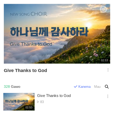
재
02:53
생
시
Give Thanks to God
간
옵
션
더
328
Gawo
Kanema
Mau
보
기
Give Thanks to God
옵
Nambala
83
션
ya
재
02:53
더
생
Owonera
보