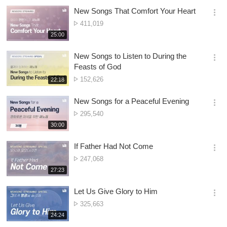
보
시
Owonera
New Songs That Comfort Your Heart
기
간
옵
Nambala
411,019
션
ya
재
25:00
더
생
Owonera
보
시
New Songs to Listen to During the
기
간
옵
Feasts of God
션
Nambala
152,626
재
22:18
더
생
ya
보
시
Owonera
New Songs for a Peaceful Evening
기
간
옵
Nambala
295,540
션
ya
재
30:00
더
생
Owonera
보
시
If Father Had Not Come
기
간
옵
Nambala
247,068
션
ya
재
27:23
더
생
Owonera
보
시
Let Us Give Glory to Him
기
간
옵
Nambala
325,663
션
ya
재
24:24
더
생
Owonera
보