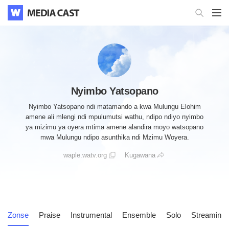
Nyimbo Yatsopano
Nyimbo Yatsopano ndi matamando a kwa Mulungu Elohim
amene ali mlengi ndi mpulumutsi wathu, ndipo ndiyo nyimbo
ya mizimu ya oyera mtima amene alandira moyo watsopano
mwa Mulungu ndipo asunthika ndi Mzimu Woyera.
waple.watv.org
Kugawana
Zonse
Praise
Instrumental
Ensemble
Solo
Streaming