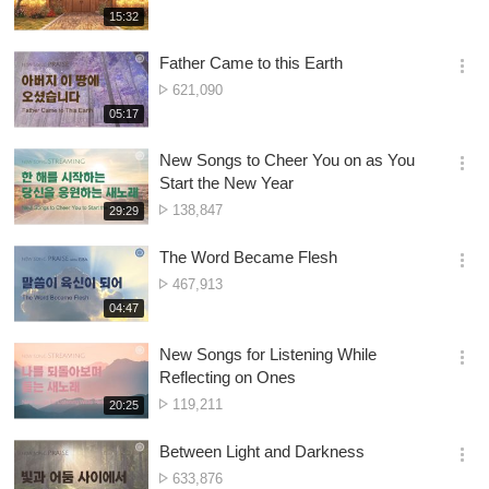
션
ya
재
15:32
더
생
Owonera
보
시
Father Came to this Earth
기
간
옵
Nambala
621,090
션
ya
재
05:17
더
생
Owonera
보
시
New Songs to Cheer You on as You
기
간
옵
Start the New Year
션
Nambala
138,847
재
29:29
더
생
ya
보
시
Owonera
The Word Became Flesh
기
간
옵
Nambala
467,913
션
ya
재
04:47
더
생
Owonera
보
시
New Songs for Listening While
기
간
옵
Reflecting on Ones
션
Nambala
119,211
재
20:25
더
생
ya
보
시
Owonera
Between Light and Darkness
기
간
옵
Nambala
633,876
션