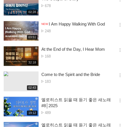
옵
Nambala
678
션
ya
재
02:28
더
생
Owonera
보
시
I Am Happy Walking With God
기
NEW
간
옵
Nambala
248
션
ya
재
03:51
더
생
Owonera
보
시
At the End of the Day, I Hear Mom
기
간
옵
Nambala
168
션
ya
재
32:18
더
생
Owonera
보
시
Come to the Spirit and the Bride
기
간
옵
Nambala
183
션
ya
재
02:43
더
생
Owonera
보
시
엘로히스트 읽을 때 듣기 좋은 새노래
기
간
옵
#8│2025
션
Nambala
489
재
19:12
더
생
ya
보
시
Owonera
엘로히스트 읽을 때 듣기 좋은 새노래
기
간