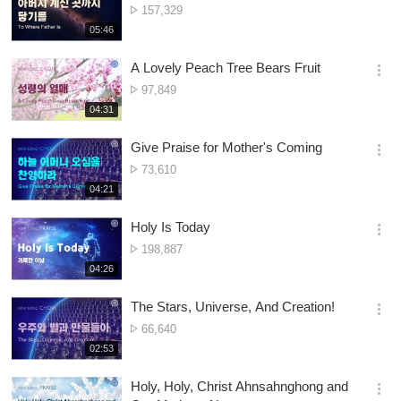
Nambala
157,329
션
ya
재
05:46
더
생
Owonera
보
시
A Lovely Peach Tree Bears Fruit
기
간
옵
Nambala
97,849
션
ya
재
04:31
더
생
Owonera
보
시
Give Praise for Mother's Coming
기
간
옵
Nambala
73,610
션
ya
재
04:21
더
생
Owonera
보
시
Holy Is Today
기
간
옵
Nambala
198,887
션
ya
재
04:26
더
생
Owonera
보
시
The Stars, Universe, And Creation!
기
간
옵
Nambala
66,640
션
ya
재
02:53
더
생
Owonera
보
시
Holy, Holy, Christ Ahnsahnghong and
기
간
옵