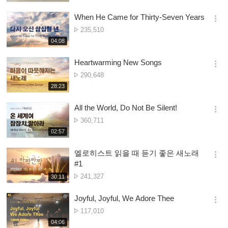
생
Owonera
보
시
When He Came for Thirty-Seven Years
기
간
옵
Nambala
235,510
션
ya
재
04:08
더
생
Owonera
보
시
Heartwarming New Songs
기
간
옵
Nambala
290,648
션
ya
재
28:23
더
생
Owonera
보
시
All the World, Do Not Be Silent!
기
간
옵
Nambala
360,711
션
ya
재
02:57
더
생
Owonera
보
시
엘로히스트 읽을 때 듣기 좋은 새노래
기
간
옵
#1
션
Nambala
241,327
재
30:11
더
생
ya
보
시
Owonera
Joyful, Joyful, We Adore Thee
기
간
옵
Nambala
117,010
션
ya
재
04:06
더