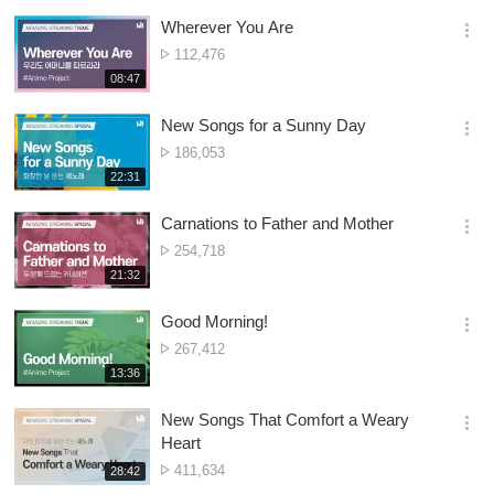
보
시
Owonera
Wherever You Are
기
간
옵
Nambala
112,476
션
ya
재
08:47
더
생
Owonera
보
시
New Songs for a Sunny Day
기
간
옵
Nambala
186,053
션
ya
재
22:31
더
생
Owonera
보
시
Carnations to Father and Mother
기
간
옵
Nambala
254,718
션
ya
재
21:32
더
생
Owonera
보
시
Good Morning!
기
간
옵
Nambala
267,412
션
ya
재
13:36
더
생
Owonera
보
시
New Songs That Comfort a Weary
기
간
옵
Heart
션
Nambala
411,634
재
28:42
더
생
ya