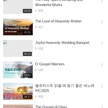
옵
Wonderful Works
션
Nambala
404
재
03:26
더
생
ya
보
시
Owonera
The Love of Heavenly Mother
기
간
옵
Nambala
417
션
ya
재
05:32
더
생
Owonera
보
시
Joyful Heavenly Wedding Banquet
기
간
옵
Nambala
516
션
ya
재
05:13
더
생
Owonera
보
시
O Gospel Warriors
기
간
옵
Nambala
543
션
ya
재
03:52
더
생
Owonera
보
시
엘로히스트 읽을 때 듣기 좋은 새노래
기
간
옵
#9│2025
션
Nambala
468
재
18:17
더
생
ya
보
시
Owonera
The Gospel of Glory
기
간