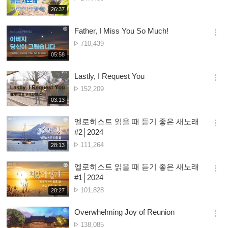
션
ya
재
26:37
더
생
Owonera
보
시
Father, I Miss You So Much!
기
간
옵
Nambala
710,439
션
ya
재
05:58
더
생
Owonera
보
시
Lastly, I Request You
기
간
옵
Nambala
152,209
션
ya
재
03:13
더
생
Owonera
보
시
엘로히스트 읽을 때 듣기 좋은 새노래
기
간
옵
#2│2024
션
Nambala
111,264
재
28:13
더
생
ya
보
시
Owonera
엘로히스트 읽을 때 듣기 좋은 새노래
기
간
옵
#1│2024
션
Nambala
101,828
재
28:27
더
생
ya
보
시
Owonera
Overwhelming Joy of Reunion
기
간
옵
Nambala
138,085