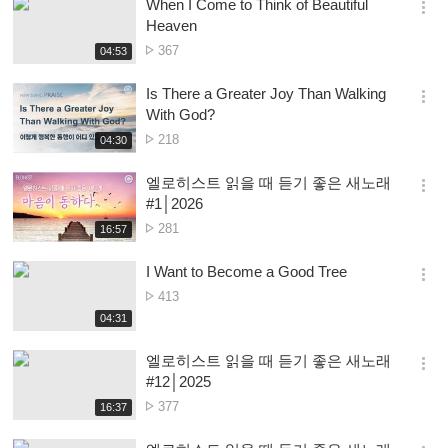
When I Come to Think of Beautiful
기
간
옵
Heaven
션
Nambala
367
재
04:53
더
생
ya
보
시
Owonera
Is There a Greater Joy Than Walking
기
간
옵
With God?
션
Nambala
218
재
04:30
더
생
ya
보
시
Owonera
엘로히스트 읽을 때 듣기 좋은 새노래
기
간
옵
#1│2026
션
Nambala
281
재
16:57
더
생
ya
보
시
Owonera
I Want to Become a Good Tree
기
간
옵
Nambala
413
션
ya
재
04:31
더
생
Owonera
보
시
엘로히스트 읽을 때 듣기 좋은 새노래
기
간
옵
#12│2025
션
Nambala
377
재
16:37
더
생
ya
보
시
Owonera