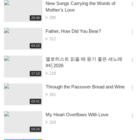
New Songs Carrying the Words of
기
간
옵
Mother's Love
션
Nambala
290
재
29:49
더
생
ya
보
시
Owonera
Father, How Did You Bear?
기
간
옵
Nambala
312
션
ya
재
04:10
더
생
Owonera
보
시
엘로히스트 읽을 때 듣기 좋은 새노래
기
간
옵
#4│2026
션
Nambala
218
재
17:10
더
생
ya
보
시
Owonera
Through the Passover Bread and Wine
기
간
옵
Nambala
261
션
ya
재
03:41
더
생
Owonera
보
시
My Heart Overflows With Love
기
간
옵
Nambala
320
션
ya
재
04:24
더
생
Owonera
보
시