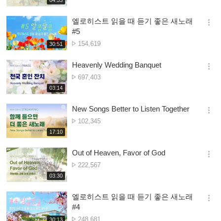
더
생
Owonera
보
시
엘로히스트 읽을 때 듣기 좋은 새노래
기
간
옵
#5
션
Nambala
154,619
재
30:51
더
생
ya
보
시
Owonera
Heavenly Wedding Banquet
기
간
옵
Nambala
697,403
션
ya
재
03:14
더
생
Owonera
보
시
New Songs Better to Listen Together
기
간
옵
Nambala
102,345
션
ya
재
17:10
더
생
Owonera
보
시
Out of Heaven, Favor of God
기
간
옵
Nambala
222,567
션
ya
재
03:30
더
생
Owonera
보
시
엘로히스트 읽을 때 듣기 좋은 새노래
기
간
옵
#4
션
Nambala
248,681
재
30:13