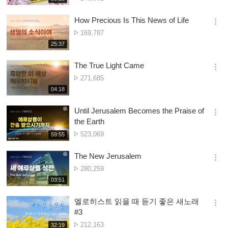
더
생
ya
보
시
Owonera
How Precious Is This News of Life
기
간
옵
Nambala
169,787
션
ya
재
25:37
더
생
Owonera
보
시
The True Light Came
기
간
옵
Nambala
271,685
션
ya
재
04:18
더
생
Owonera
보
시
Until Jerusalem Becomes the Praise of
기
간
옵
the Earth
션
Nambala
523,069
재
59:55
더
생
ya
보
시
Owonera
The New Jerusalem
기
간
옵
Nambala
280,259
션
ya
재
03:51
더
생
Owonera
보
시
엘로히스트 읽을 때 듣기 좋은 새노래
기
간
옵
#3
션
Nambala
212,163
재
32:19
더