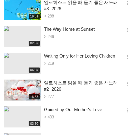
엘로히스트 읽을 때 듣기 좋은 새노래
기
간
옵
#3│2026
션
Nambala
288
재
19:31
더
생
ya
보
시
Owonera
The Way Home at Sunset
기
간
옵
Nambala
246
션
ya
재
02:37
더
생
Owonera
보
시
Waiting Only for Her Loving Children
기
간
옵
Nambala
219
션
ya
재
06:04
더
생
Owonera
보
시
엘로히스트 읽을 때 듣기 좋은 새노래
기
간
옵
#2│2026
션
Nambala
277
재
18:57
더
생
ya
보
시
Owonera
Guided by Our Mother's Love
기
간
옵
Nambala
433
션
ya
재
03:50
더
생
Owonera
보
시