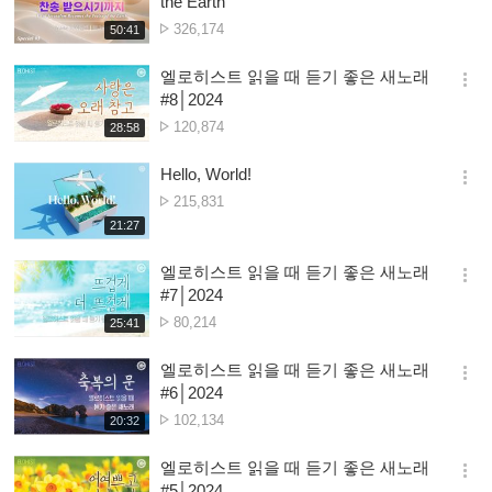
the Earth
션
Nambala
326,174
재
50:41
더
생
ya
보
시
Owonera
엘로히스트 읽을 때 듣기 좋은 새노래
기
간
옵
#8│2024
션
Nambala
120,874
재
28:58
더
생
ya
보
시
Owonera
Hello, World!
기
간
옵
Nambala
215,831
션
ya
재
21:27
더
생
Owonera
보
시
엘로히스트 읽을 때 듣기 좋은 새노래
기
간
옵
#7│2024
션
Nambala
80,214
재
25:41
더
생
ya
보
시
Owonera
엘로히스트 읽을 때 듣기 좋은 새노래
기
간
옵
#6│2024
션
Nambala
102,134
재
20:32
더
생
ya
보
시
Owonera
엘로히스트 읽을 때 듣기 좋은 새노래
기
간
옵
#5│2024