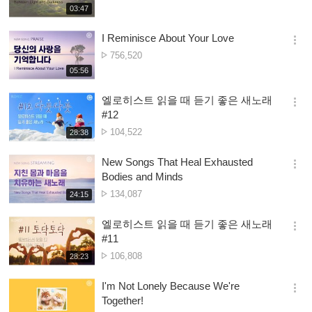
ya
재
03:47
더
생
Owonera
보
시
I Reminisce About Your Love
기
간
옵
Nambala
756,520
션
ya
재
05:56
더
생
Owonera
보
시
엘로히스트 읽을 때 듣기 좋은 새노래
기
간
옵
#12
션
Nambala
104,522
재
28:38
더
생
ya
보
시
Owonera
New Songs That Heal Exhausted
기
간
옵
Bodies and Minds
션
Nambala
134,087
재
24:15
더
생
ya
보
시
Owonera
엘로히스트 읽을 때 듣기 좋은 새노래
기
간
옵
#11
션
Nambala
106,808
재
28:23
더
생
ya
보
시
Owonera
I'm Not Lonely Because We're
기
간
옵
Together!
션