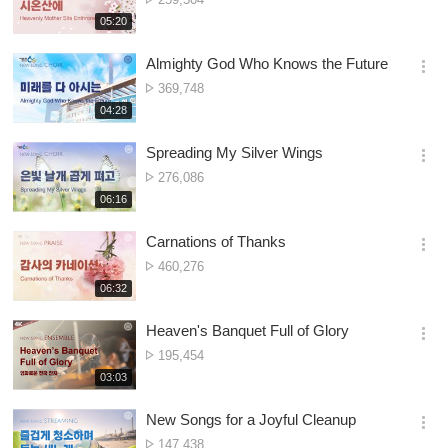
션
ya
재
05:20
더
생
Owonera
보
시
Almighty God Who Knows the Future
기
간
옵
Nambala
369,748
션
ya
재
04:28
더
생
Owonera
보
시
Spreading My Silver Wings
기
간
옵
Nambala
276,086
션
ya
재
06:16
더
생
Owonera
보
시
Carnations of Thanks
기
간
옵
Nambala
460,276
션
ya
재
06:32
더
생
Owonera
보
시
Heaven's Banquet Full of Glory
기
간
옵
Nambala
195,454
션
ya
재
03:03
더
생
Owonera
보
시
New Songs for a Joyful Cleanup
기
간
옵
Nambala
147,438