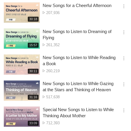
시
New Songs for a Cheerful Afternoon
기
간
옵
Nambala
207,936
션
ya
재
30:18
더
생
Owonera
보
시
New Songs to Listen to Dreaming of
기
간
옵
Flying
션
Nambala
261,352
재
15:57
더
생
ya
보
시
Owonera
New Songs to Listen to While Reading
기
간
옵
a Book
션
Nambala
260,219
재
30:11
더
생
ya
보
시
Owonera
New Songs to Listen to While Gazing
기
간
옵
at the Stars and Thinking of Heaven
션
Nambala
517,638
재
31:16
더
생
ya
보
시
Owonera
Special New Songs to Listen to While
기
간
옵
Thinking About Mother
션
Nambala
712,393
재
33:09
더
생
ya
보