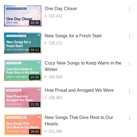
Owonera
보
시
One Day Closer
기
간
옵
Nambala
333,432
션
ya
재
16:36
더
생
Owonera
보
시
New Songs for a Fresh Start
기
간
옵
Nambala
728,172
션
ya
재
59:12
더
생
Owonera
보
시
Cozy New Songs to Keep Warm in the
기
간
옵
Winter
션
Nambala
186,564
재
24:35
더
생
ya
보
시
Owonera
How Proud and Arrogant We Were
기
간
옵
Nambala
106,465
션
ya
재
21:31
더
생
Owonera
보
시
New Songs That Give Rest to Our
기
간
옵
Hearts
션
Nambala
351,090
재
28:00
더
생
ya