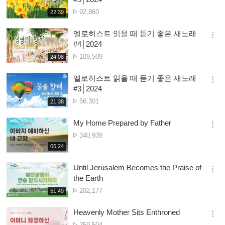
션
Nambala
92,860
재
22:39
더
생
ya
보
시
Owonera
엘로히스트 읽을 때 듣기 좋은 새노래
기
간
옵
#4│2024
션
Nambala
109,509
재
24:08
더
생
ya
보
시
Owonera
엘로히스트 읽을 때 듣기 좋은 새노래
기
간
옵
#3│2024
션
Nambala
56,301
재
21:38
더
생
ya
보
시
Owonera
My Home Prepared by Father
기
간
옵
Nambala
340,939
션
ya
재
05:24
더
생
Owonera
보
시
Until Jerusalem Becomes the Praise of
기
간
옵
the Earth
션
Nambala
202,177
재
51:49
더
생
ya
보
시
Owonera
Heavenly Mother Sits Enthroned
기
간
옵
Nambala
259,504