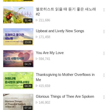
생
ya
보
시
Owonera
엘로히스트 읽을 때 듣기 좋은 새노래
기
간
옵
#2
션
Nambala
211,686
재
31:48
더
생
ya
보
시
Owonera
Upbeat and Lively New Songs
기
간
옵
Nambala
171,458
션
ya
재
23:05
더
생
Owonera
보
시
You Are My Love
기
간
옵
Nambala
594,741
션
ya
재
04:29
더
생
Owonera
보
시
Thanksgiving to Mother Overflows in
기
간
옵
Me
션
Nambala
415,659
재
04:39
더
생
ya
보
시
Owonera
Glorious Things of Thee Are Spoken
기
간
옵
Nambala
146,902
션
ya
재
07:10
더