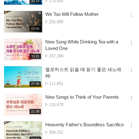
Nambala
175,592
재
30:18
더
생
ya
보
시
Owonera
We Too Will Follow Mother
기
간
옵
Nambala
255,909
션
ya
재
03:06
더
생
Owonera
보
시
New Song While Drinking Tea with a
기
간
옵
Loved One
션
Nambala
207,399
재
33:21
더
생
ya
보
시
Owonera
엘로히스트 읽을 때 듣기 좋은 새노래
기
간
옵
#6
션
Nambala
111,851
재
27:45
더
생
ya
보
시
Owonera
New Songs to Think of Your Parents
기
간
옵
Nambala
115,678
션
ya
재
21:38
더
생
Owonera
보
시
Heavenly Father's Boundless Sacrifice
기
간
옵
Nambala
304,252
션
ya
재
04:53