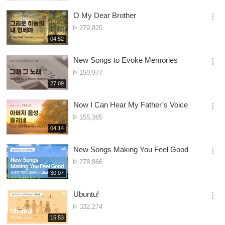
생
Owonera
보
시
O My Dear Brother
기
간
옵
Nambala
279,820
션
ya
재
04:52
더
생
Owonera
보
시
New Songs to Evoke Memories
기
간
옵
Nambala
150,977
션
ya
재
27:09
더
생
Owonera
보
시
Now I Can Hear My Father’s Voice
기
간
옵
Nambala
155,365
션
ya
재
04:14
더
생
Owonera
보
시
New Songs Making You Feel Good
기
간
옵
Nambala
278,866
션
ya
재
30:07
더
생
Owonera
보
시
Ubuntu!
기
간
옵
Nambala
332,274
션
ya
재
15:53
더
생