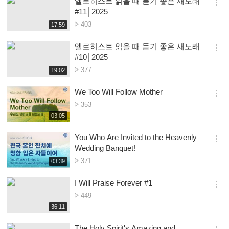
엘로히스트 읽을 때 듣기 좋은 새노래
기
간
옵
#11│2025
션
Nambala
403
재
17:59
더
생
ya
보
시
Owonera
엘로히스트 읽을 때 듣기 좋은 새노래
기
간
옵
#10│2025
션
Nambala
377
재
19:02
더
생
ya
보
시
Owonera
We Too Will Follow Mother
기
간
옵
Nambala
353
션
ya
재
03:05
더
생
Owonera
보
시
You Who Are Invited to the Heavenly
기
간
옵
Wedding Banquet!
션
Nambala
371
재
03:39
더
생
ya
보
시
Owonera
I Will Praise Forever #1
기
간
옵
Nambala
449
션
ya
재
36:11
더
생
Owonera
보
시
The Holy Spirit's Amazing and
기
간