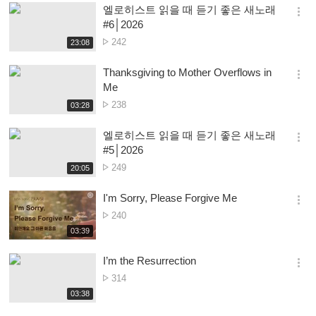
엘로히스트 읽을 때 듣기 좋은 새노래
기
간
옵
#6│2026
션
Nambala
242
재
23:08
더
생
ya
보
시
Owonera
Thanksgiving to Mother Overflows in
기
간
옵
Me
션
Nambala
238
재
03:28
더
생
ya
보
시
Owonera
엘로히스트 읽을 때 듣기 좋은 새노래
기
간
옵
#5│2026
션
Nambala
249
재
20:05
더
생
ya
보
시
Owonera
I'm Sorry, Please Forgive Me
기
간
옵
Nambala
240
션
ya
재
03:39
더
생
Owonera
보
시
I’m the Resurrection
기
간
옵
Nambala
314
션
ya
재
03:38
더
생
Owonera
보
시