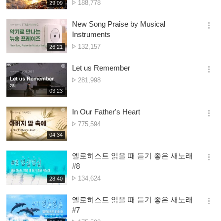
Nambala
188,778
재
29:09
더
생
ya
보
시
Owonera
New Song Praise by Musical
기
간
옵
Instruments
션
Nambala
132,157
재
26:21
더
생
ya
보
시
Owonera
Let us Remember
기
간
옵
Nambala
281,998
션
ya
재
03:23
더
생
Owonera
보
시
In Our Father's Heart
기
간
옵
Nambala
775,594
션
ya
재
04:34
더
생
Owonera
보
시
엘로히스트 읽을 때 듣기 좋은 새노래
기
간
옵
#8
션
Nambala
134,624
재
28:40
더
생
ya
보
시
Owonera
엘로히스트 읽을 때 듣기 좋은 새노래
기
간
옵
#7
션