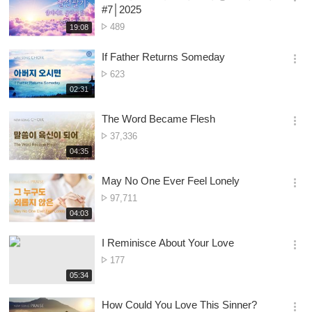
옵
#7│2025
션
Nambala
489
재
19:08
더
생
ya
보
시
Owonera
If Father Returns Someday
기
간
옵
Nambala
623
션
ya
재
02:31
더
생
Owonera
보
시
The Word Became Flesh
기
간
옵
Nambala
37,336
션
ya
재
04:35
더
생
Owonera
보
시
May No One Ever Feel Lonely
기
간
옵
Nambala
97,711
션
ya
재
04:03
더
생
Owonera
보
시
I Reminisce About Your Love
기
간
옵
Nambala
177
션
ya
재
05:34
더
생
Owonera
보
시
How Could You Love This Sinner?
기
간