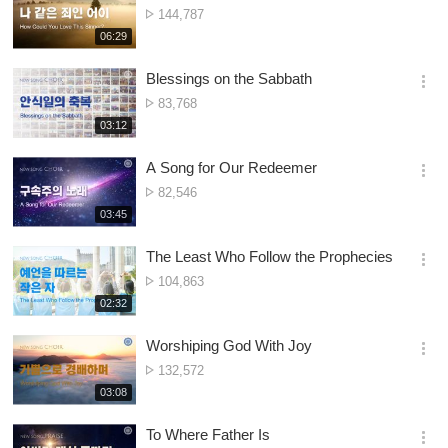
옵
Nambala
144,787
션
ya
재
06:29
더
생
Owonera
보
시
Blessings on the Sabbath
기
간
옵
Nambala
83,768
션
ya
재
03:12
더
생
Owonera
보
시
A Song for Our Redeemer
기
간
옵
Nambala
82,546
션
ya
재
03:45
더
생
Owonera
보
시
The Least Who Follow the Prophecies
기
간
옵
Nambala
104,863
션
ya
재
02:32
더
생
Owonera
보
시
Worshiping God With Joy
기
간
옵
Nambala
132,572
션
ya
재
03:08
더
생
Owonera
보
시
To Where Father Is
기
간
옵