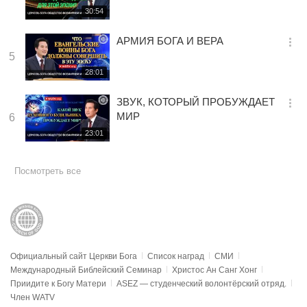
션
ПРЕДУПРЕЖДЕНИЯ
재
30:54
더
생
보
시
АРМИЯ БОГА И ВЕРА
기
간
옵
5
션
재
28:01
더
생
보
시
ЗВУК, КОТОРЫЙ ПРОБУЖДАЕТ
기
간
옵
МИР
6
션
재
23:01
더
생
보
시
기
간
Посмотреть все
Официальный сайт Церкви Бога
Список наград
СМИ
Международный Библейский Семинар
Христос Ан Санг Хонг
Приидите к Богу Матери
ASEZ — студенческий волонтёрский отряд.
Член WATV