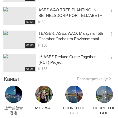
생
보
시
ASEZ WAO TREE PLANTING IN
기
간
옵
BETHELSDORP PORT ELIZABETH
션
Просмотр
재
82
02:58
더
생
보
시
TEASER: ASEZ WAO, Malaysia | 5th
기
간
옵
Chamber Orchestra Environmental
션
Concert 🌏🎶
Просмотр
재
130
01:00
더
생
보
시
📍 ASEZ Reduce Crime Together
기
간
옵
(RCT) Project
션
Просмотр
재
153
05:28
더
생
보
시
Канал
Просмотреть еще
기
간
2
40
11
17
上帝的教會
ASEZ WAO
CHURCH OF
CHURCH OF
香港
GOD
GOD