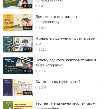
сопереживанию
션
Просмотр
재
1 080
03:56
더
생
보
시
Для тех, кто стремится к
기
간
옵
совершенству
션
Просмотр
재
1 045
02:11
더
생
보
시
Я знал, что должен отпустить свое
기
간
옵
эго
션
Просмотр
재
1 119
04:52
더
생
보
시
Почему родители повторяют одну и
기
간
옵
ту же историю?
션
Просмотр
재
1 159
05:09
더
생
보
시
Вы готовы вытерпеть это?
기
간
옵
Просмотр
1 206
션
재
05:09
더
생
보
시
Тест на «Негативную перспективу»
기
간
옵
через клубнику