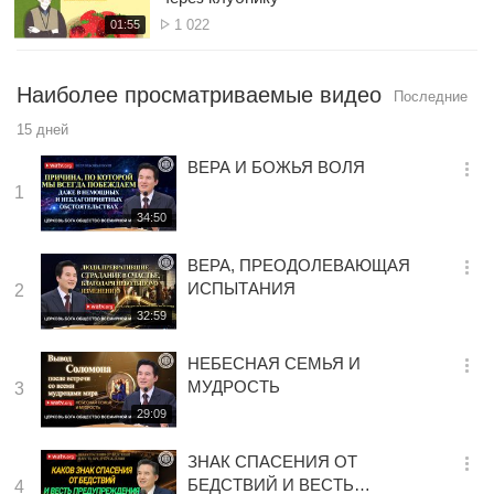
션
Просмотр
재
1 022
01:55
더
생
보
시
기
간
Наиболее просматриваемые видео
Последние
15 дней
ВЕРА И БОЖЬЯ ВОЛЯ
옵
1
션
재
34:50
더
생
보
시
ВЕРА, ПРЕОДОЛЕВАЮЩАЯ
기
간
옵
ИСПЫТАНИЯ
2
션
재
32:59
더
생
보
시
НЕБЕСНАЯ СЕМЬЯ И
기
간
옵
МУДРОСТЬ
3
션
재
29:09
더
생
보
시
ЗНАК СПАСЕНИЯ ОТ
기
간
옵
БЕДСТВИЙ И ВЕСТЬ
4