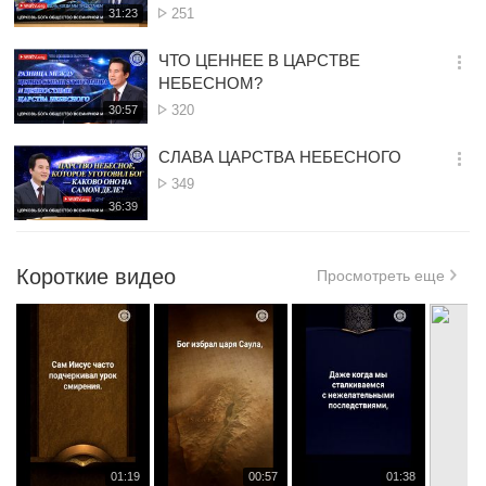
Просмотр
251
재
31:23
더
생
보
시
ЧТО ЦЕННЕЕ В ЦАРСТВЕ
기
간
옵
НЕБЕСНОМ?
션
Просмотр
320
재
30:57
더
생
보
시
СЛАВА ЦАРСТВА НЕБЕСНОГО
기
간
옵
Просмотр
349
션
재
36:39
더
생
보
시
기
간
Короткие видео
Просмотреть еще
재
재
재
1
01:19
00:57
01:38