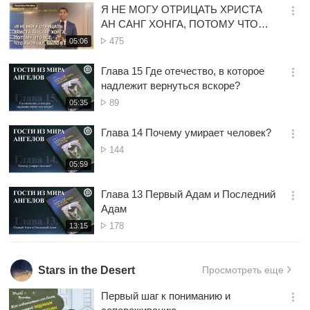
Я НЕ МОГУ ОТРИЦАТЬ ХРИСТА
기
간
옵
АН САНГ ХОНГА, ПОТОМУ ЧТО
션
ВСЁ, ЧТО Я ИЗУЧАЛ, БЫЛО В
Просмотр
재
475
05:06
더
생
БИБЛИИ
보
시
Глава 15 Где отечество, в которое
기
간
옵
надлежит вернуться вскоре?
션
Просмотр
재
89
05:35
더
생
보
시
Глава 14 Почему умирает человек?
기
간
옵
Просмотр
144
션
재
05:59
더
생
보
시
Глава 13 Первый Адам и Последний
기
간
옵
Адам
션
Просмотр
재
178
13:15
더
생
보
시
기
간
Stars in the Desert
Просмотреть еще
Первый шаг к пониманию и
옵