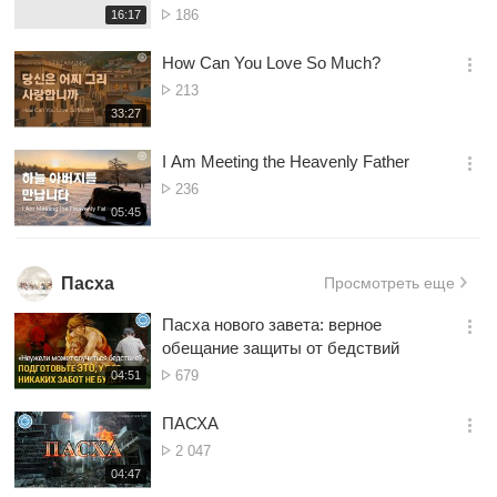
Просмотр
재
186
16:17
더
생
보
시
How Can You Love So Much?
기
간
옵
Просмотр
213
션
재
33:27
더
생
보
시
I Am Meeting the Heavenly Father
기
간
옵
Просмотр
236
션
재
05:45
더
생
보
시
기
간
Пасха
Просмотреть еще
Пасха нового завета: верное
옵
обещание защиты от бедствий
션
Просмотр
재
679
04:51
더
생
보
시
ПАСХА
기
간
옵
Просмотр
2 047
션
재
04:47
더
생