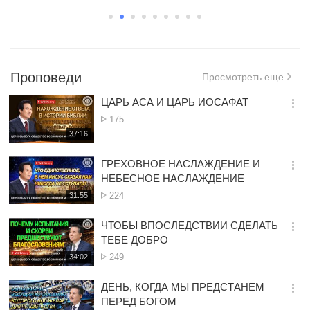
ес
ес
вс
пр
же
Проповеди
Просмотреть еще
ра
пл
ЦАРЬ АСА И ЦАРЬ ИОСАФАТ
на
옵
с
Просмотр
175
션
재
37:16
더
생
보
시
ГРЕХОВНОЕ НАСЛАЖДЕНИЕ И
기
간
옵
НЕБЕСНОЕ НАСЛАЖДЕНИЕ
션
Просмотр
224
재
31:55
더
생
보
시
ЧТОБЫ ВПОСЛЕДСТВИИ СДЕЛАТЬ
기
간
옵
ТЕБЕ ДОБРО
션
Просмотр
249
재
34:02
더
생
보
시
ДЕНЬ, КОГДА МЫ ПРЕДСТАНЕМ
기
간
옵
ПЕРЕД БОГОМ
션