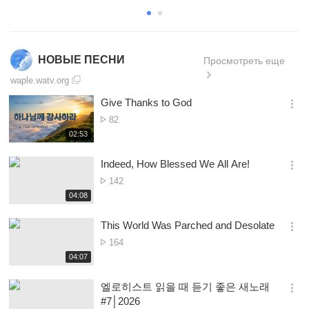
AUSTRALIA
MALAYSIA
НОВЫЕ ПЕСНИ
Просмотреть еще
waple.watv.org
Give Thanks to God
옵
Просмотр
82
션
재
02:53
더
생
보
시
Indeed, How Blessed We All Are!
기
간
옵
Просмотр
142
션
재
04:08
더
생
보
시
This World Was Parched and Desolate
기
간
옵
Просмотр
164
션
재
04:07
더
생
보
시
엘로히스트 읽을 때 듣기 좋은 새노래
기
간
옵
#7│2026
션