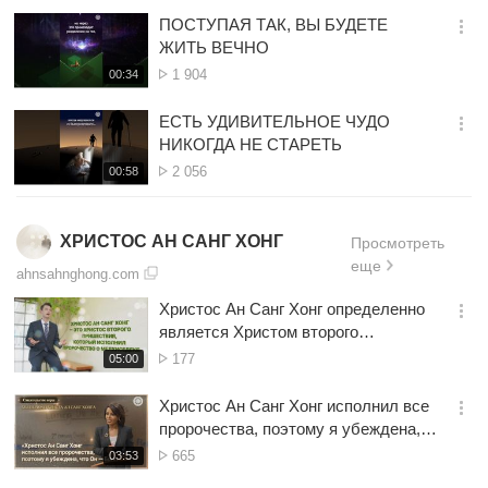
보
시
ПОСТУПАЯ ТАК, ВЫ БУДЕТЕ
기
간
옵
ЖИТЬ ВЕЧНО
션
Просмотр
재
1 904
00:34
더
생
보
시
ЕСТЬ УДИВИТЕЛЬНОЕ ЧУДО
기
간
옵
НИКОГДА НЕ СТАРЕТЬ
션
Просмотр
재
2 056
00:58
더
생
보
시
기
간
ХРИСТОС АН САНГ ХОНГ
Просмотреть
еще
ahnsahnghong.com
Христос Ан Санг Хонг определенно
옵
является Христом второго
션
пришествия
Просмотр
재
177
05:00
더
생
보
시
Христос Ан Санг Хонг исполнил все
기
간
옵
пророчества, поэтому я убеждена,
션
что Он — Бог.
Просмотр
재
665
03:53
더
생
보
시