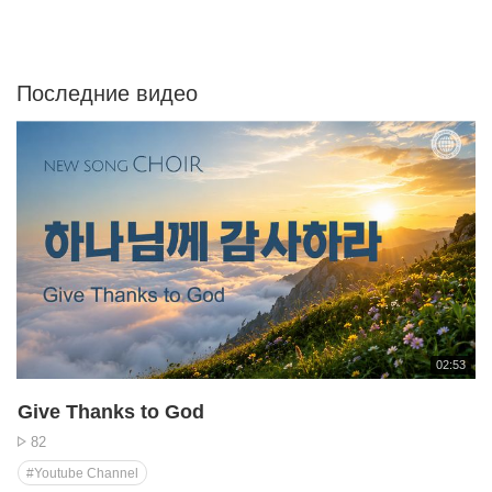
Последние видео
재
51
02:53
생
시
Give Thanks to God
Г
간
в
Просмотр
82
Ка
#Youtube Channel
войти? 