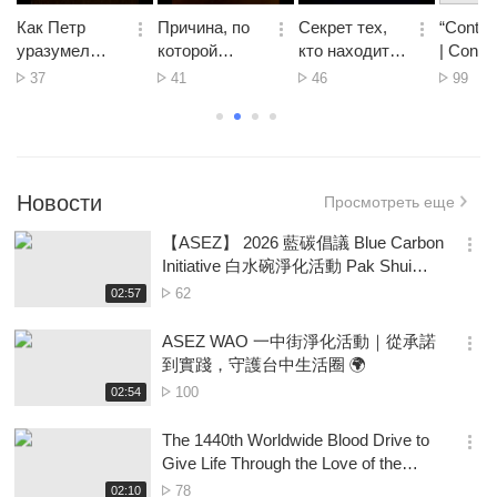
생
생
생
시
시
시
Как Петр
Причина, по
Секрет тех,
“Contig
간
간
간
옵
옵
옵
옵
уразумел
которой
кто находит
| Concie
션
션
션
션
Христа
смиренный
счастье во
Benéfic
Просмотр
Просмотр
Просмотр
Просм
37
41
46
99
더
더
더
더
человек
всем
Abriga 
보
보
보
보
изменился в
기
기
기
기
одно
мгновение
Новости
Просмотреть еще
【ASEZ】 2026 藍碳倡議 Blue Carbon
옵
Initiative 白水碗淨化活動 Pak Shui
션
Wun Beach CleanUp｜守護海洋生
Просмотр
재
62
02:57
더
생
態，從校園到海岸
보
시
ASEZ WAO 一中街淨化活動｜從承諾
기
간
옵
到實踐，守護台中生活圈 🌍
션
Просмотр
재
100
02:54
더
생
보
시
The 1440th Worldwide Blood Drive to
기
간
옵
Give Life Through the Love of the
션
Passover- Pretoria
Просмотр
재
78
02:10
더