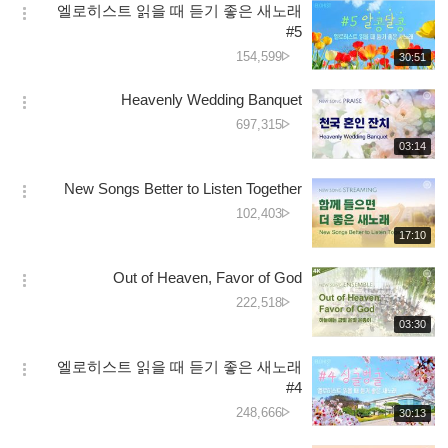
تعداد
엘로히스트 읽을 때 듣기 좋은 새노래
기
간
옵
#5
션
دیکھے
154,599
재
30:51
더
생
جانے
보
시
کی
Heavenly Wedding Banquet
기
간
옵
تعداد
دیکھے
697,315
션
جانے
재
03:14
더
생
کی
보
시
تعداد
New Songs Better to Listen Together
기
간
옵
دیکھے
102,403
션
جانے
재
17:10
더
생
کی
보
시
تعداد
Out of Heaven, Favor of God
기
간
옵
دیکھے
222,518
션
جانے
재
03:30
더
생
کی
보
시
تعداد
엘로히스트 읽을 때 듣기 좋은 새노래
기
간
옵
#4
션
دیکھے
248,666
재
30:13
더
생
جانے
보
시