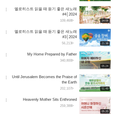
생
جانے
보
시
کی
엘로히스트 읽을 때 듣기 좋은 새노래
기
간
옵
تعداد
#4│2024
션
دیکھے
109,468
재
24:08
더
생
جانے
보
시
کی
엘로히스트 읽을 때 듣기 좋은 새노래
기
간
옵
تعداد
#3│2024
션
دیکھے
56,213
재
21:38
더
생
جانے
보
시
کی
My Home Prepared by Father
기
간
옵
تعداد
دیکھے
340,800
션
جانے
재
05:24
더
생
کی
보
시
تعداد
Until Jerusalem Becomes the Praise of
기
간
옵
the Earth
션
دیکھے
202,107
재
51:49
더
생
جانے
보
시
کی
Heavenly Mother Sits Enthroned
기
간
옵
تعداد
دیکھے
259,388
션
جانے
재
05:20
더