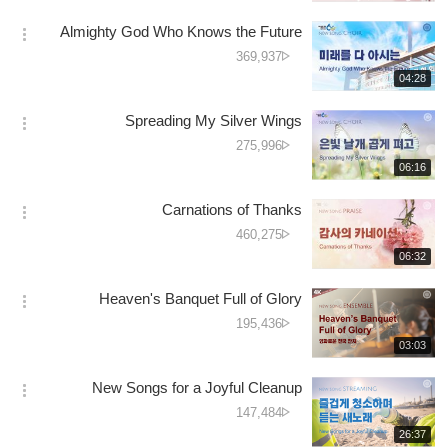
생
کی
보
시
تعداد
Almighty God Who Knows the Future
기
간
옵
دیکھے
369,937
션
جانے
재
04:28
더
생
کی
보
시
تعداد
Spreading My Silver Wings
기
간
옵
دیکھے
275,996
션
جانے
재
06:16
더
생
کی
보
시
تعداد
Carnations of Thanks
기
간
옵
دیکھے
460,275
션
جانے
재
06:32
더
생
کی
보
시
تعداد
Heaven's Banquet Full of Glory
기
간
옵
دیکھے
195,436
션
جانے
재
03:03
더
생
کی
보
시
تعداد
New Songs for a Joyful Cleanup
기
간
옵
دیکھے
147,484
션
جانے
재
26:37
더
생