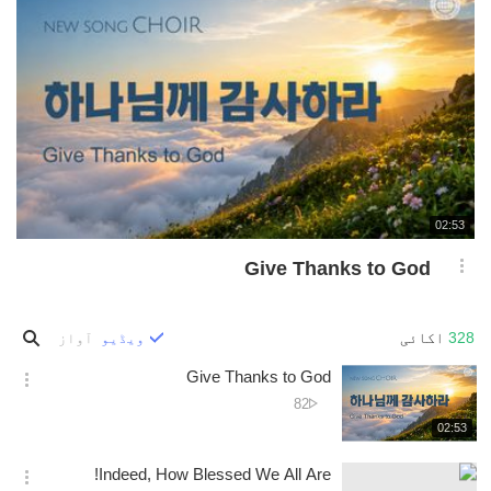
재
02:53
생
시
Give Thanks to God
간
옵
션
더
328
اکائی
ویڈیو
آواز
보
기
Give Thanks to God
옵
دیکھے
82
션
جانے
재
02:53
더
생
کی
보
시
تعداد
Indeed, How Blessed We All Are!
기
간
옵