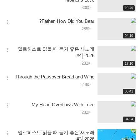
션
دیکھے
300
재
29:49
더
생
جانے
보
시
کی
Father, How Did You Bear?
기
간
옵
تعداد
دیکھے
285
션
جانے
재
04:10
더
생
کی
보
시
تعداد
엘로히스트 읽을 때 듣기 좋은 새노래
기
간
옵
#4│2026
션
دیکھے
232
재
17:10
더
생
جانے
보
시
کی
Through the Passover Bread and Wine
기
간
옵
تعداد
دیکھے
248
션
جانے
재
03:41
더
생
کی
보
시
تعداد
My Heart Overflows With Love
기
간
옵
دیکھے
282
션
جانے
재
04:24
더
생
کی
보
시
تعداد
엘로히스트 읽을 때 듣기 좋은 새노래
기
간
옵
#3│2026