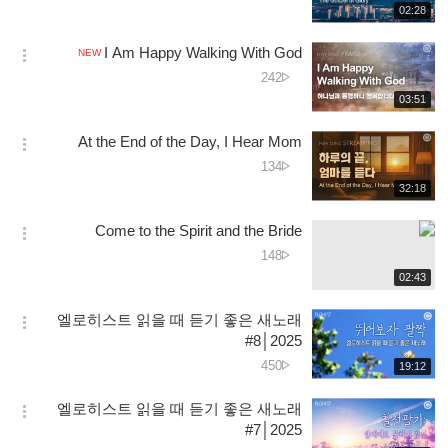
جانے
재
02:28
더
생
کی
보
시
تعداد
I Am Happy Walking With God
기
NEW
간
옵
دیکھے
242
션
جانے
재
03:51
더
생
کی
보
시
تعداد
At the End of the Day, I Hear Mom
기
간
옵
دیکھے
134
션
جانے
재
32:18
더
생
کی
보
시
تعداد
Come to the Spirit and the Bride
기
간
옵
دیکھے
148
션
جانے
재
02:43
더
생
کی
보
시
تعداد
엘로히스트 읽을 때 듣기 좋은 새노래
기
간
옵
#8│2025
션
دیکھے
450
재
19:12
더
생
جانے
보
시
کی
엘로히스트 읽을 때 듣기 좋은 새노래
기
간
옵
تعداد
#7│2025
션