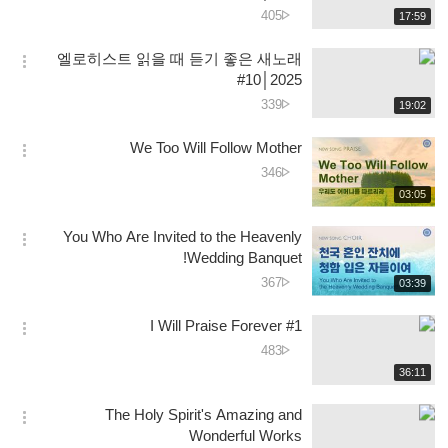
션
دیکھے
405
재
17:59
더
생
جانے
보
시
کی
엘로히스트 읽을 때 듣기 좋은 새노래
기
간
옵
تعداد
#10│2025
션
دیکھے
339
재
19:02
더
생
جانے
보
시
کی
We Too Will Follow Mother
기
간
옵
تعداد
دیکھے
346
션
جانے
재
03:05
더
생
کی
보
시
تعداد
You Who Are Invited to the Heavenly
기
간
옵
Wedding Banquet!
션
دیکھے
367
재
03:39
더
생
جانے
보
시
کی
I Will Praise Forever #1
기
간
옵
تعداد
دیکھے
483
션
جانے
재
36:11
더
생
کی
보
시
تعداد
The Holy Spirit's Amazing and
기
간
옵
Wonderful Works
션