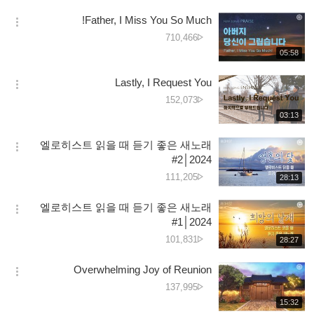
کی
보
시
تعداد
Father, I Miss You So Much!
기
간
옵
دیکھے
710,466
션
جانے
재
05:58
더
생
کی
보
시
تعداد
Lastly, I Request You
기
간
옵
دیکھے
152,073
션
جانے
재
03:13
더
생
کی
보
시
تعداد
엘로히스트 읽을 때 듣기 좋은 새노래
기
간
옵
#2│2024
션
دیکھے
111,205
재
28:13
더
생
جانے
보
시
کی
엘로히스트 읽을 때 듣기 좋은 새노래
기
간
옵
تعداد
#1│2024
션
دیکھے
101,831
재
28:27
더
생
جانے
보
시
کی
Overwhelming Joy of Reunion
기
간
옵
تعداد
دیکھے
137,995
션
جانے
재
15:32
더
생
کی