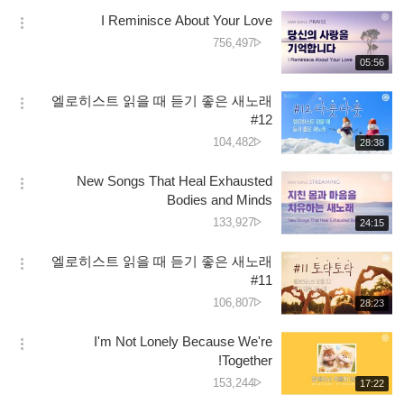
보
시
تعداد
I Reminisce About Your Love
기
간
옵
دیکھے
756,497
션
جانے
재
05:56
더
생
کی
보
시
تعداد
엘로히스트 읽을 때 듣기 좋은 새노래
기
간
옵
#12
션
دیکھے
104,482
재
28:38
더
생
جانے
보
시
کی
New Songs That Heal Exhausted
기
간
옵
تعداد
Bodies and Minds
션
دیکھے
133,927
재
24:15
더
생
جانے
보
시
کی
엘로히스트 읽을 때 듣기 좋은 새노래
기
간
옵
تعداد
#11
션
دیکھے
106,807
재
28:23
더
생
جانے
보
시
کی
I'm Not Lonely Because We're
기
간
옵
تعداد
Together!
션
دیکھے
153,244
재
17:22
더
생
جانے