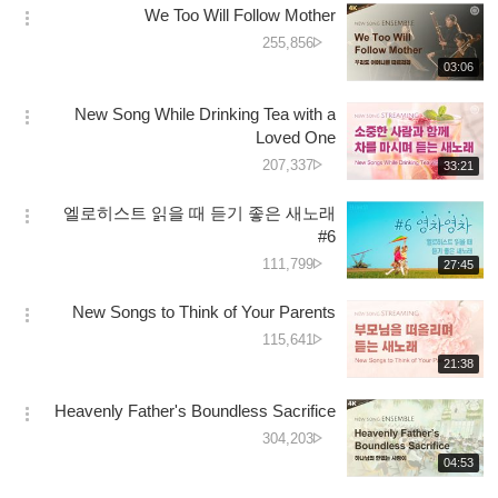
کی
We Too Will Follow Mother
기
간
옵
تعداد
دیکھے
255,856
션
جانے
재
03:06
더
생
کی
보
시
تعداد
New Song While Drinking Tea with a
기
간
옵
Loved One
션
دیکھے
207,337
재
33:21
더
생
جانے
보
시
کی
엘로히스트 읽을 때 듣기 좋은 새노래
기
간
옵
تعداد
#6
션
دیکھے
111,799
재
27:45
더
생
جانے
보
시
کی
New Songs to Think of Your Parents
기
간
옵
تعداد
دیکھے
115,641
션
جانے
재
21:38
더
생
کی
보
시
تعداد
Heavenly Father's Boundless Sacrifice
기
간
옵
دیکھے
304,203
션
جانے
재
04:53
더
생
کی
보
시