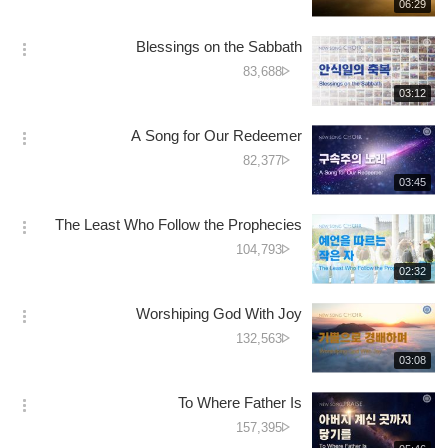
جانے
재
06:29
더
생
کی
보
시
تعداد
Blessings on the Sabbath
기
간
옵
دیکھے
83,688
션
جانے
재
03:12
더
생
کی
보
시
تعداد
A Song for Our Redeemer
기
간
옵
دیکھے
82,377
션
جانے
재
03:45
더
생
کی
보
시
تعداد
The Least Who Follow the Prophecies
기
간
옵
دیکھے
104,793
션
جانے
재
02:32
더
생
کی
보
시
تعداد
Worshiping God With Joy
기
간
옵
دیکھے
132,563
션
جانے
재
03:08
더
생
کی
보
시
تعداد
To Where Father Is
기
간
옵
دیکھے
157,395
션
جانے
재