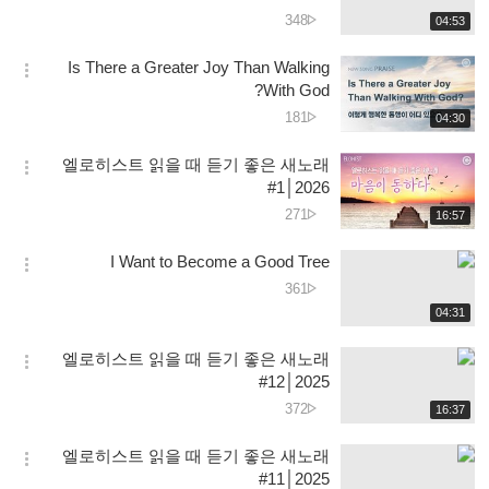
션
دیکھے
348
재
04:53
더
생
جانے
보
시
کی
Is There a Greater Joy Than Walking
기
간
옵
تعداد
With God?
션
دیکھے
181
재
04:30
더
생
جانے
보
시
کی
엘로히스트 읽을 때 듣기 좋은 새노래
기
간
옵
تعداد
#1│2026
션
دیکھے
271
재
16:57
더
생
جانے
보
시
کی
I Want to Become a Good Tree
기
간
옵
تعداد
دیکھے
361
션
جانے
재
04:31
더
생
کی
보
시
تعداد
엘로히스트 읽을 때 듣기 좋은 새노래
기
간
옵
#12│2025
션
دیکھے
372
재
16:37
더
생
جانے
보
시
کی
엘로히스트 읽을 때 듣기 좋은 새노래
기
간
옵
تعداد
#11│2025