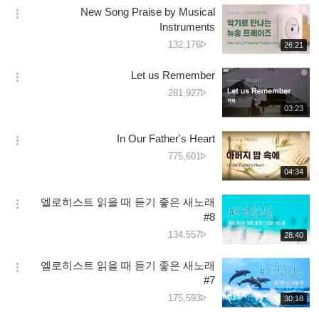
시
کی
New Song Praise by Musical
기
간
옵
تعداد
Instruments
션
دیکھے
132,176
재
26:21
더
생
جانے
보
시
کی
Let us Remember
기
간
옵
تعداد
دیکھے
281,927
션
جانے
재
03:23
더
생
کی
보
시
تعداد
In Our Father's Heart
기
간
옵
دیکھے
775,601
션
جانے
재
04:34
더
생
کی
보
시
تعداد
엘로히스트 읽을 때 듣기 좋은 새노래
기
간
옵
#8
션
دیکھے
134,557
재
28:40
더
생
جانے
보
시
کی
엘로히스트 읽을 때 듣기 좋은 새노래
기
간
옵
تعداد
#7
션
دیکھے
175,593
재
30:18
더
생
جانے
보
시