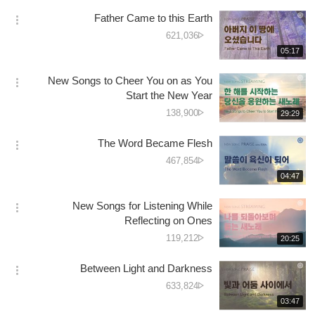
보
시
تعداد
Father Came to this Earth
기
간
옵
دیکھے
621,036
션
جانے
재
05:17
더
생
کی
보
시
تعداد
New Songs to Cheer You on as You
기
간
옵
Start the New Year
션
دیکھے
138,900
재
29:29
더
생
جانے
보
시
کی
The Word Became Flesh
기
간
옵
تعداد
دیکھے
467,854
션
جانے
재
04:47
더
생
کی
보
시
تعداد
New Songs for Listening While
기
간
옵
Reflecting on Ones
션
دیکھے
119,212
재
20:25
더
생
جانے
보
시
کی
Between Light and Darkness
기
간
옵
تعداد
دیکھے
633,824
션
جانے
재
03:47
더
생
کی