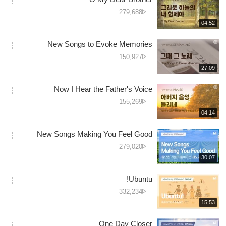
옵
دیکھے
279,688
션
جانے
재
04:52
더
생
کی
보
시
تعداد
New Songs to Evoke Memories
기
간
옵
دیکھے
150,927
션
جانے
재
27:09
더
생
کی
보
시
تعداد
Now I Hear the Father's Voice
기
간
옵
دیکھے
155,269
션
جانے
재
04:14
더
생
کی
보
시
تعداد
New Songs Making You Feel Good
기
간
옵
دیکھے
279,020
션
جانے
재
30:07
더
생
کی
보
시
تعداد
Ubuntu!
기
간
옵
دیکھے
332,234
션
جانے
재
15:53
더
생
کی
보
시
تعداد
One Day Closer
기
간