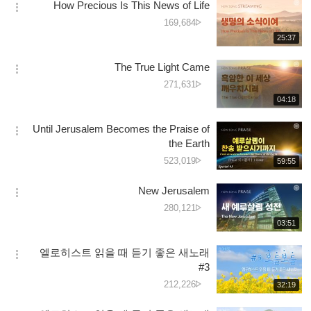
کی
How Precious Is This News of Life
기
간
옵
تعداد
دیکھے
169,684
션
جانے
재
25:37
더
생
کی
보
시
تعداد
The True Light Came
기
간
옵
دیکھے
271,631
션
جانے
재
04:18
더
생
کی
보
시
تعداد
Until Jerusalem Becomes the Praise of
기
간
옵
the Earth
션
دیکھے
523,019
재
59:55
더
생
جانے
보
시
کی
New Jerusalem
기
간
옵
تعداد
دیکھے
280,121
션
جانے
재
03:51
더
생
کی
보
시
تعداد
엘로히스트 읽을 때 듣기 좋은 새노래
기
간
옵
#3
션
دیکھے
212,226
재
32:19
더
생
جانے
보
시
کی