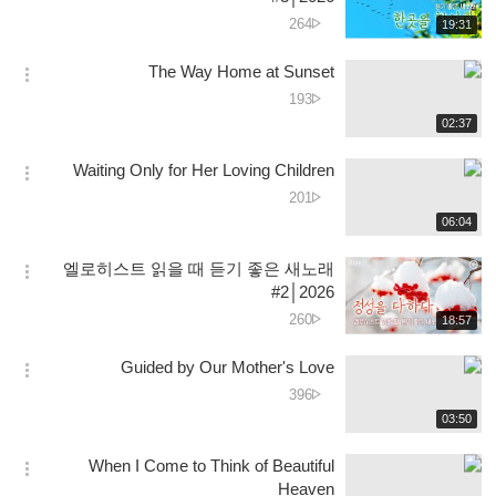
션
دیکھے
264
재
19:31
더
생
جانے
보
시
کی
The Way Home at Sunset
기
간
옵
تعداد
دیکھے
193
션
جانے
재
02:37
더
생
کی
보
시
تعداد
Waiting Only for Her Loving Children
기
간
옵
دیکھے
201
션
جانے
재
06:04
더
생
کی
보
시
تعداد
엘로히스트 읽을 때 듣기 좋은 새노래
기
간
옵
#2│2026
션
دیکھے
260
재
18:57
더
생
جانے
보
시
کی
Guided by Our Mother's Love
기
간
옵
تعداد
دیکھے
396
션
جانے
재
03:50
더
생
کی
보
시
تعداد
When I Come to Think of Beautiful
기
간
옵
Heaven