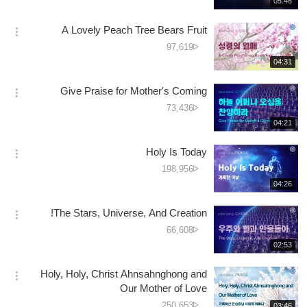
05:46
더
생
کی
보
시
تعداد
A Lovely Peach Tree Bears Fruit
기
간
옵
دیکھے
97,619
션
جانے
재
04:31
더
생
کی
보
시
تعداد
Give Praise for Mother's Coming
기
간
옵
دیکھے
73,436
션
جانے
재
04:21
더
생
کی
보
시
تعداد
Holy Is Today
기
간
옵
دیکھے
198,956
션
جانے
재
04:26
더
생
کی
보
시
تعداد
The Stars, Universe, And Creation!
기
간
옵
دیکھے
66,608
션
جانے
재
02:53
더
생
کی
보
시
تعداد
Holy, Holy, Christ Ahnsahnghong and
기
간
옵
Our Mother of Love
션
دیکھے
250,653
재
03:46