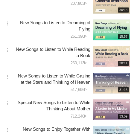
دیکھے
207,903
션
جانے
재
30:18
더
생
کی
보
시
تعداد
New Songs to Listen to Dreaming of
기
간
옵
Flying
션
دیکھے
261,390
재
15:57
더
생
جانے
보
시
کی
New Songs to Listen to While Reading
기
간
옵
تعداد
a Book
션
دیکھے
260,113
재
30:11
더
생
جانے
보
시
کی
New Songs to Listen to While Gazing
기
간
옵
تعداد
at the Stars and Thinking of Heaven
션
دیکھے
517,696
재
31:16
더
생
جانے
보
시
کی
Special New Songs to Listen to While
기
간
옵
تعداد
Thinking About Mother
션
دیکھے
712,240
재
33:09
더
생
جانے
보
시
کی
New Songs to Enjoy Together With
기
간
옵
تعداد