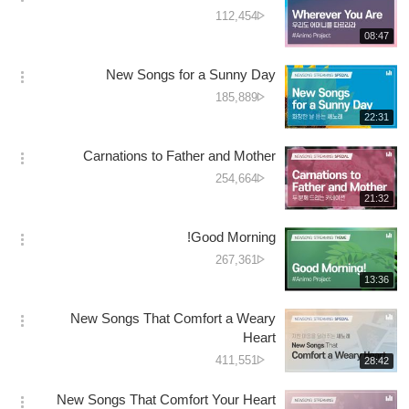
옵
تعداد
دیکھے
112,454
션
جانے
재
08:47
더
생
کی
보
시
تعداد
New Songs for a Sunny Day
기
간
옵
دیکھے
185,889
션
جانے
재
22:31
더
생
کی
보
시
تعداد
Carnations to Father and Mother
기
간
옵
دیکھے
254,664
션
جانے
재
21:32
더
생
کی
보
시
تعداد
Good Morning!
기
간
옵
دیکھے
267,361
션
جانے
재
13:36
더
생
کی
보
시
تعداد
New Songs That Comfort a Weary
기
간
옵
Heart
션
دیکھے
411,551
재
28:42
더
생
جانے
보
시
کی
New Songs That Comfort Your Heart
기
간