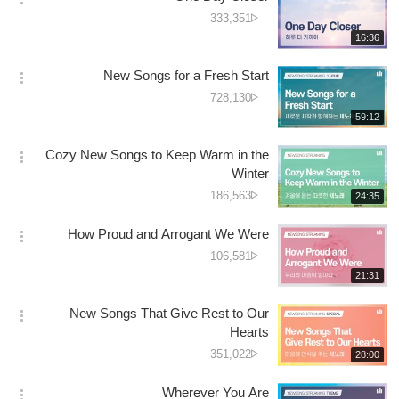
옵
دیکھے
333,351
션
جانے
재
16:36
더
생
کی
보
시
تعداد
New Songs for a Fresh Start
기
간
옵
دیکھے
728,130
션
جانے
재
59:12
더
생
کی
보
시
تعداد
Cozy New Songs to Keep Warm in the
기
간
옵
Winter
션
دیکھے
186,563
재
24:35
더
생
جانے
보
시
کی
How Proud and Arrogant We Were
기
간
옵
تعداد
دیکھے
106,581
션
جانے
재
21:31
더
생
کی
보
시
تعداد
New Songs That Give Rest to Our
기
간
옵
Hearts
션
دیکھے
351,022
재
28:00
더
생
جانے
보
시
کی
Wherever You Are
기
간