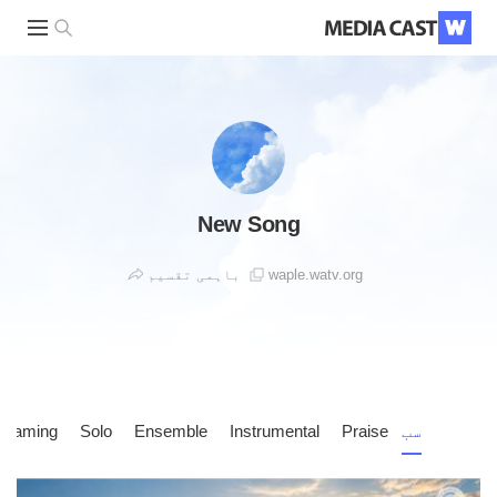
New Song
waple.watv.org
باہمی تقسیم
سب
Praise
Instrumental
Ensemble
Solo
reaming