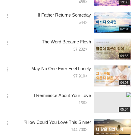
دیکھے
488
재
19:08
더
생
جانے
보
시
کی
If Father Returns Someday
기
간
옵
تعداد
دیکھے
544
션
جانے
재
02:31
더
생
کی
보
시
تعداد
The Word Became Flesh
기
간
옵
دیکھے
37,232
션
جانے
재
04:35
더
생
کی
보
시
تعداد
May No One Ever Feel Lonely
기
간
옵
دیکھے
97,910
션
جانے
재
04:03
더
생
کی
보
시
تعداد
I Reminisce About Your Love
기
간
옵
دیکھے
156
션
جانے
재
05:34
더
생
کی
보
시
تعداد
How Could You Love This Sinner?
기
간
옵
دیکھے
144,700
션