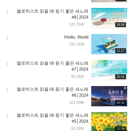
생
جانے
보
시
کی
엘로히스트 읽을 때 듣기 좋은 새노래
기
간
옵
تعداد
#8│2024
션
دیکھے
120,759
재
28:58
더
생
جانے
보
시
کی
Hello, World!
기
간
옵
تعداد
دیکھے
215,783
션
جانے
재
21:27
더
생
کی
보
시
تعداد
엘로히스트 읽을 때 듣기 좋은 새노래
기
간
옵
#7│2024
션
دیکھے
80,265
재
25:41
더
생
جانے
보
시
کی
엘로히스트 읽을 때 듣기 좋은 새노래
기
간
옵
تعداد
#6│2024
션
دیکھے
102,096
재
20:32
더
생
جانے
보
시
کی
엘로히스트 읽을 때 듣기 좋은 새노래
기
간
옵
تعداد
#5│2024
션
دیکھے
92,835
재
22:39
더