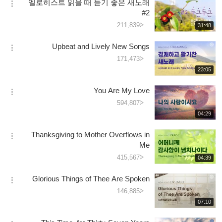
엘로히스트 읽을 때 듣기 좋은 새노래
기
간
옵
تعداد
#2
션
دیکھے
211,839
재
31:48
더
생
جانے
보
시
کی
Upbeat and Lively New Songs
기
간
옵
تعداد
دیکھے
171,473
션
جانے
재
23:05
더
생
کی
보
시
تعداد
You Are My Love
기
간
옵
دیکھے
594,807
션
جانے
재
04:29
더
생
کی
보
시
تعداد
Thanksgiving to Mother Overflows in
기
간
옵
Me
션
دیکھے
415,567
재
04:39
더
생
جانے
보
시
کی
Glorious Things of Thee Are Spoken
기
간
옵
تعداد
دیکھے
146,885
션
جانے
재
07:10
더
생
کی
보
시
تعداد