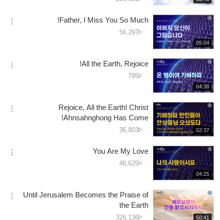
더
생
جانے
보
시
کی
Father, I Miss You So Much!
기
간
옵
تعداد
دیکھے
56,297
션
جانے
재
05:04
더
생
کی
보
시
تعداد
All the Earth, Rejoice!
기
간
옵
دیکھے
795
션
جانے
재
04:38
더
생
کی
보
시
تعداد
Rejoice, All the Earth! Christ
기
간
옵
Ahnsahnghong Has Come!
션
دیکھے
36,803
재
02:37
더
생
جانے
보
시
کی
You Are My Love
기
간
옵
تعداد
دیکھے
46,625
션
جانے
재
04:25
더
생
کی
보
시
تعداد
Until Jerusalem Becomes the Praise of
기
간
옵
the Earth
션
دیکھے
326,136
재
50:41
더