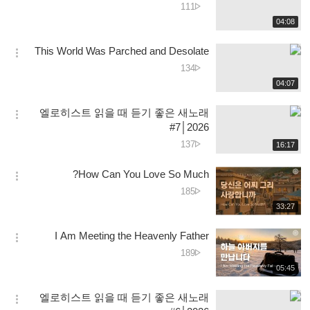
دیکھے
111
션
جانے
재
04:08
더
생
کی
보
시
تعداد
This World Was Parched and Desolate
기
간
옵
دیکھے
134
션
جانے
재
04:07
더
생
کی
보
시
تعداد
엘로히스트 읽을 때 듣기 좋은 새노래
기
간
옵
#7│2026
션
دیکھے
137
재
16:17
더
생
جانے
보
시
کی
How Can You Love So Much?
기
간
옵
تعداد
دیکھے
185
션
جانے
재
33:27
더
생
کی
보
시
تعداد
I Am Meeting the Heavenly Father
기
간
옵
دیکھے
189
션
جانے
재
05:45
더
생
کی
보
시
تعداد
엘로히스트 읽을 때 듣기 좋은 새노래
기
간
옵