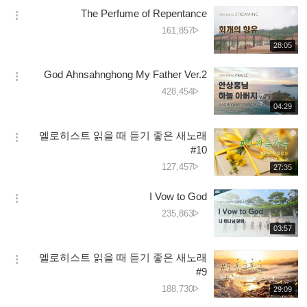
보
시
کی
The Perfume of Repentance
기
간
옵
تعداد
دیکھے
161,857
션
جانے
재
28:05
더
생
کی
보
시
تعداد
God Ahnsahnghong My Father Ver.2
기
간
옵
دیکھے
428,454
션
جانے
재
04:29
더
생
کی
보
시
تعداد
엘로히스트 읽을 때 듣기 좋은 새노래
기
간
옵
#10
션
دیکھے
127,457
재
27:35
더
생
جانے
보
시
کی
I Vow to God
기
간
옵
تعداد
دیکھے
235,863
션
جانے
재
03:57
더
생
کی
보
시
تعداد
엘로히스트 읽을 때 듣기 좋은 새노래
기
간
옵
#9
션
دیکھے
188,730
재
29:09
더
생
جانے
보