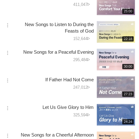
옵
تعداد
دیکھے
411,047
션
جانے
재
25:00
더
생
کی
보
시
تعداد
New Songs to Listen to During the
기
간
옵
Feasts of God
션
دیکھے
152,644
재
22:18
더
생
جانے
보
시
کی
New Songs for a Peaceful Evening
기
간
옵
تعداد
دیکھے
295,484
션
جانے
재
30:00
더
생
کی
보
시
تعداد
If Father Had Not Come
기
간
옵
دیکھے
247,012
션
جانے
재
27:23
더
생
کی
보
시
تعداد
Let Us Give Glory to Him
기
간
옵
دیکھے
325,594
션
جانے
재
24:24
더
생
کی
보
시
تعداد
New Songs for a Cheerful Afternoon
기
간
옵