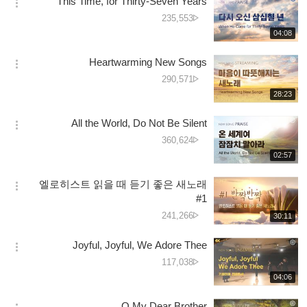
This Time, for Thirty-Seven Years
기
간
옵
دیکھے
235,553
션
جانے
재
04:08
더
생
کی
보
시
تعداد
Heartwarming New Songs
기
간
옵
دیکھے
290,571
션
جانے
재
28:23
더
생
کی
보
시
تعداد
All the World, Do Not Be Silent
기
간
옵
دیکھے
360,624
션
جانے
재
02:57
더
생
کی
보
시
تعداد
엘로히스트 읽을 때 듣기 좋은 새노래
기
간
옵
#1
션
دیکھے
241,266
재
30:11
더
생
جانے
보
시
کی
Joyful, Joyful, We Adore Thee
기
간
옵
تعداد
دیکھے
117,038
션
جانے
재
04:06
더
생
کی
보
시
تعداد
O My Dear Brother
기
간