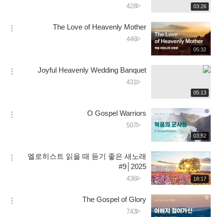
دیکھے
428
재
03:26
더
생
جانے
보
시
کی
The Love of Heavenly Mother
기
간
옵
تعداد
دیکھے
446
션
جانے
재
05:32
더
생
کی
보
시
تعداد
Joyful Heavenly Wedding Banquet
기
간
옵
دیکھے
431
션
جانے
재
05:13
더
생
کی
보
시
تعداد
O Gospel Warriors
기
간
옵
دیکھے
507
션
جانے
재
03:52
더
생
کی
보
시
تعداد
엘로히스트 읽을 때 듣기 좋은 새노래
기
간
옵
#9│2025
션
دیکھے
436
재
18:17
더
생
جانے
보
시
کی
The Gospel of Glory
기
간
옵
تعداد
دیکھے
743
션