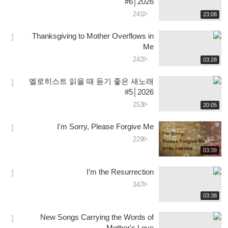
#6│2026
션
دیکھے
241
재
23:08
더
생
جانے
보
시
کی
Thanksgiving to Mother Overflows in
기
간
옵
تعداد
Me
션
دیکھے
242
재
03:28
더
생
جانے
보
시
کی
엘로히스트 읽을 때 듣기 좋은 새노래
기
간
옵
تعداد
#5│2026
션
دیکھے
253
재
20:05
더
생
جانے
보
시
کی
I'm Sorry, Please Forgive Me
기
간
옵
تعداد
دیکھے
229
션
جانے
재
03:39
더
생
کی
보
시
تعداد
I’m the Resurrection
기
간
옵
دیکھے
347
션
جانے
재
03:38
더
생
کی
보
시
تعداد
New Songs Carrying the Words of
기
간
옵
Mother's Love