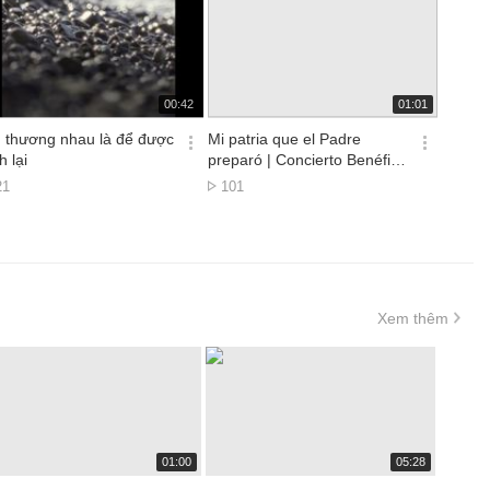
재
재
00:42
01:01
생
생
시
시
 thương nhau là để được
Mi patria que el Padre
간
간
옵
옵
h lại
preparó | Concierto Benéfico
션
션
Perú Abriga 🎶
ượt
Lượt
21
101
더
더
em
xem
보
보
기
기
Xem thêm
재
재
01:00
05:28
생
생