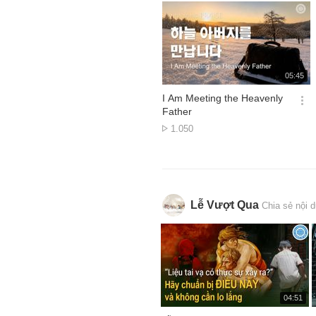
기
재
05:45
생
시
I Am Meeting the Heavenly
간
옵
Father
션
Lượt
1.050
더
xem
보
기
Lễ Vượt Qua
Chia sẻ nội 
재
04:51
생