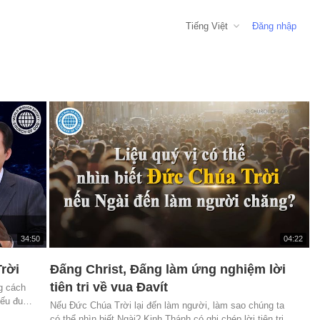
Tiếng Việt
Đăng nhập
재
재
34:50
04:22
생
생
시
시
rời
Đấng Christ, Đấng làm ứng nghiệm lời
N
간
간
tiên tri về vua Đavít
g cách
ếu đuối
Nếu Đức Chúa Trời lại đến làm người, làm sao chúng ta
vít
có thể nhìn biết Ngài? Kinh Thánh có ghi chép lời tiên tri