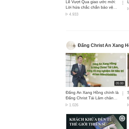
시
Lễ Vượt Qua giao ước mới:
간
옵
Lời hứa chắc chắn bảo vệ
션
khỏi tai vạ
Lượt
4.933
더
xem
보
기
Đấng Christ An Xang 
재
05:00
생
시
Đấng An Xang Hồng chính là
간
옵
Đấng Christ Tái Lâm chân
션
thật, Đấng đã hoàn thành lời
Lượt
1.026
더
tiên tri về ban Mênchixêđéc
xem
보
기