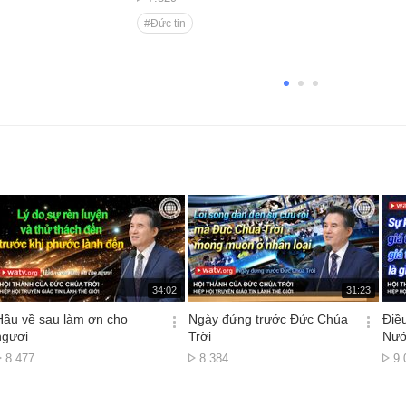
đánh bại gã khổng lồ Gôliát; 300 dũng sĩ Ghêđêôn 
xem
#Đức tin
đấu chống lại 135.000 quân Mađian; người dân Ys
chịu khổ nạn trong đồng vắng suốt 40 năm, và các
đồ Hội Thánh sơ khai đã rao truyền Tin Lành trong 
mặt với sự bắt bớ và tử đạo. Giữa nghịch cảnh, t
họ được rèn luyện, và đức tin của họ được Đức C
Trời công nhận; cuối cùng, họ đã nhận được vinh 
chiến thắng. Cách Đức Chúa Trời, Đấng thấy sự cuối
cùng từ buổi đầu tiên, ban phước lành cho các con
của Ngài Đức Chúa Trời đã tiên tri rằng các con cá
Ngài sẽ phải chịu khổ nạn và bị ma quỉ ngăn trở. T
nhiên, thông qua sự rèn luyện, trước tiên Ngài đã 
họ nuôi dưỡng lòng kính sợ Ngài, cùng đức tin, sự
cậy, tình yêu thương, và tinh thần từ bỏ điều ác và
đuổi điều thiện, rồi sau đó mới thực hiện những kỳ 
cho họ bằng quyền năng toàn năng của Ngài. “Nồi dót để
luyện bạc, lò để luyện vàng; Nhưng Đức Giêhôva t
재
재
34:02
31:23
của loài người.” Châm Ngôn 17:3 “Ta đã rao sự cuối cùng
생
생
시
시
Hầu về sau làm ơn cho
Ngày đứng trước Đức Chúa
Điều
từ buổi đầu tiên, và đã nói từ thuở xưa những sự
간
간
옵
옵
ngươi
Trời
Nướ
làm nên. Ta phán rằng: Mưu của ta sẽ lập, và ta sẽ
션
션
mọi sự ta đẹp ý.” Êsai 46:10
Lượt
Lượt
Lư
8.477
8.384
9.
더
더
xem
xem
x
보
보
기
기