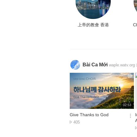
上帝的教會 香港
C
Bài Ca Mới
waple.watv.org
재
02:53
생
시
Give Thanks to God
간
옵
Lượt
405
션
xem
더
보