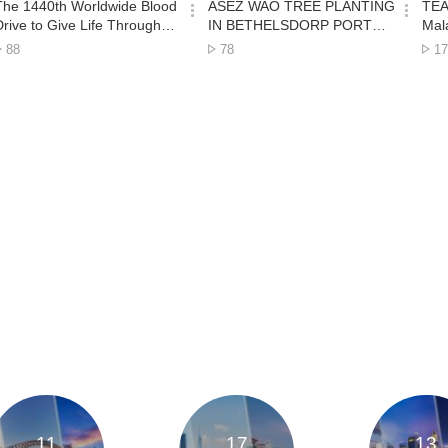
시
시
The 1440th Worldwide Blood
ASEZ WAO TREE PLANTING
TEA
간
간
옵
옵
Drive to Give Life Through
IN BETHELSDORP PORT
Mal
션
션
the Love of the Passover-
ELIZABETH
Orc
Lượt
Lượt
Lư
88
78
17
더
더
Pretoria
Con
xem
xem
x
보
보
기
기
11
17
13