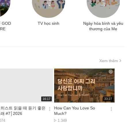
F GOD
TV học sinh
Ngày hòa bình và yêu
ORE
thương của Mẹ
Xem thêm
재
재
16:17
33:27
생
생
시
시
히스트 읽을 때 듣기 좋은
How Can You Love So
간
간
옵
옵
래 #7│2026
Much?
션
션
ợt
Lượt
074
1.349
더
더
em
xem
보
보