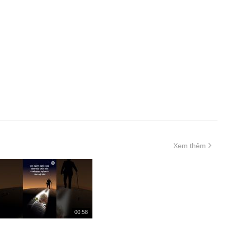
기
기
Xem thêm
재
00:58
생