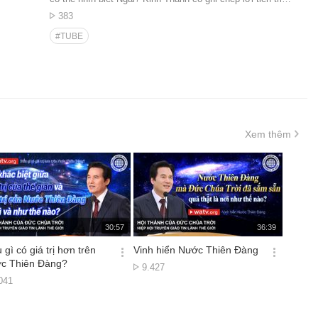
chiến
rằng Đức Chúa Trời đến trong xác thịt sẽ ngồi trên ngôi
Lượt
383
ơraên
Đavít. Điều này có nghĩa là giống như Đavít lên ngôi vào
xem
 thánh
#TUBE
năm 30 tuổi, khi Đức Chúa Trời đến trong hình dáng loài
khi đối
người, Ngài sẽ chịu phép Báptêm ở tuổi 30 và khởi sự
ấm lòng
làm chức vụ Tin Lành. Đây là dấu chứng quan trọng để
húa
nhìn biết Đức Chúa Trời mặc xác thịt mà đến. Tuy nhiên,
hiển của
khác với vua Đavít đã trị vì đất nước trong 40 năm, Đức
Chúa Jêsus đã chỉ thực hiện chức vụ Tin Lành trong 3
 cái
năm rồi thăng thiên. Do đó, để làm ứng nghiệm 37 năm
i của
còn lại của lời tiên tri, Đức Chúa Trời phải đến trong hình
Xem thêm
uy
dáng loài người một lần nữa. Theo lời tiên tri về ngôi vua
dẫn dắt
Đavít, Đấng Christ An Xang Hồng đã chịu phép Báptêm
 trông
vào năm 30 tuổi và hoàn thành 37 năm còn lại của chức
 theo
vụ Tin Lành. Ngài cũng mang đến giao ước đời đời, Lễ
tích
Vượt Qua giao ước mới, là dấu chứng khác nữa về
Đavít.
hử lòng
재
재
30:57
36:39
생
생
시
시
 gì có giá trị hơn trên
Vinh hiển Nước Thiên Đàng
 chưa
간
간
옵
옵
c Thiên Đàng?
 làm ra
Lượt
9.427
션
션
ợt
xem
041
더
더
em
보
보
기
기