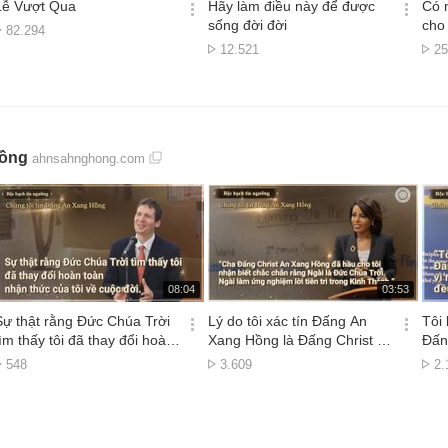
시
시
Lễ Vượt Qua
Hãy làm điều này để được
Có 
간
간
옵
옵
sống đời đời
cho 
Lượt
82.294
션
션
xem
Lượt
Lư
12.521
25
더
더
xem
x
보
보
기
기
Hồng
ahnsahnghong.com
재
재
08:04
03:53
생
생
시
시
Sự thật rằng Đức Chúa Trời
Lý do tôi xác tín Đấng An
Tôi
간
간
옵
옵
tìm thấy tôi đã thay đổi hoàn
Xang Hồng là Đấng Christ vì
Đấn
션
션
toàn nhận thức của tôi về
Ngài làm ứng nghiệm mọi lời
mọi 
Lượt
Lượt
Lư
548
3.609
2.
더
더
cuộc đời
tiên tri
Kin
xem
xem
x
보
보
기
기