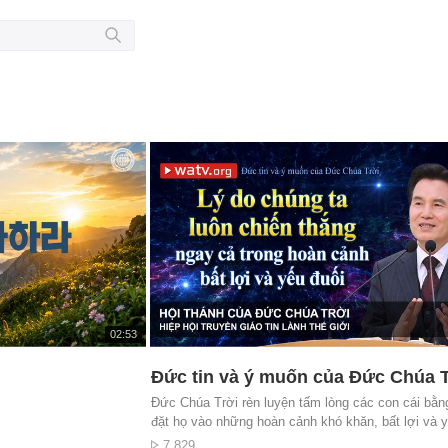
재
02:53
생
시
Đức tin và ý muốn của Đức Chúa T
간
Đức Chúa Trời rèn luyện tấm lòng các con cái bằn
đặt họ vào những hoàn cảnh khó khăn, bất lợi và y
Êli một mình đối đầu với 850 tiên tri giả, cậu bé Đa
Lượt
7.829