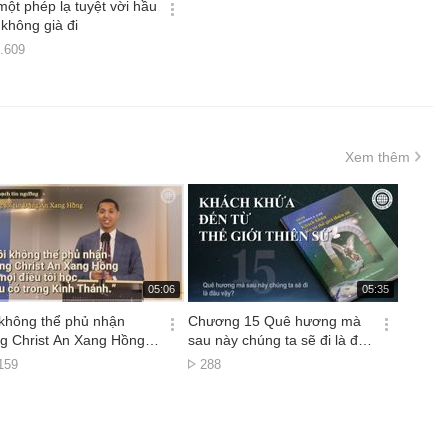
시
một phép lạ tuyệt vời hầu
간
옵
không già đi
션
ợt
.609
더
em
보
기
Xem thêm
재
재
05:06
05:35
생
생
시
시
 không thể phủ nhận
Chương 15 Quê hương mà
간
간
옵
옵
g Christ An Xang Hồng vì
sau này chúng ta sẽ đi là đâu
션
션
điều tôi học đều có trong
vậy?
ợt
Lượt
159
288
더
더
h Thánh
em
xem
보
보
기
기