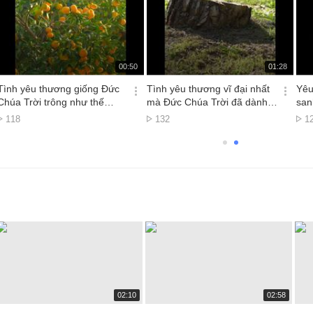
재
재
00:50
01:28
생
생
시
시
Tình yêu thương giống Đức
Tình yêu thương vĩ đại nhất
Yêu
간
간
옵
옵
Chúa Trời trông như thế
mà Đức Chúa Trời đã dành
san
션
션
nào?
cho chúng ta
Lượt
Lượt
L
118
132
1
더
더
xem
xem
x
보
보
기
기
재
재
02:10
02:58
생
생