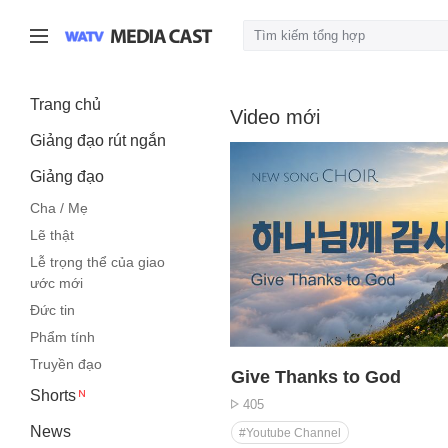
Trang chủ
Video mới
Giảng đạo rút ngắn
Giảng đạo
Cha / Mẹ
Lẽ thật
Lễ trọng thể của giao
ước mới
Đức tin
재
03:51
Phẩm tính
생
Truyền đạo
시
alking With God
Give Thanks to God
간
Shorts
Lượt
405
xem
News
#Youtube Channel