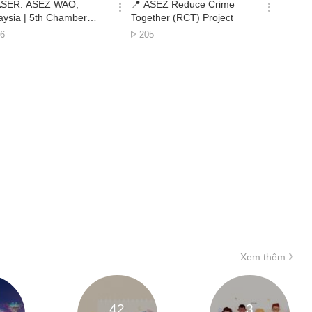
시
시
SER: ASEZ WAO,
📍 ASEZ Reduce Crime
간
간
옵
옵
aysia | 5th Chamber
Together (RCT) Project
션
션
hestra Environmental
ợt
Lượt
6
205
더
더
cert 🌏🎶
em
xem
보
보
기
기
Xem thêm
42
3