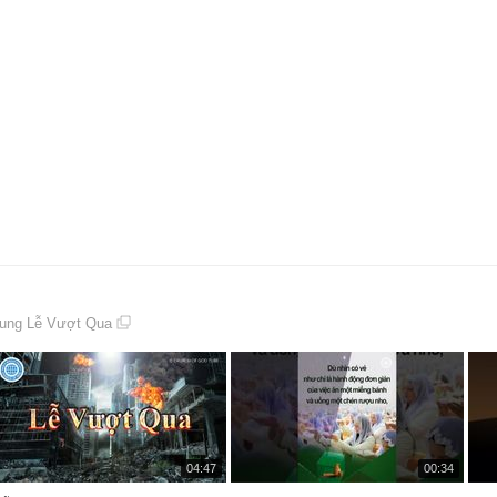
기
기
dung Lễ Vượt Qua
재
재
04:47
00:34
생
생