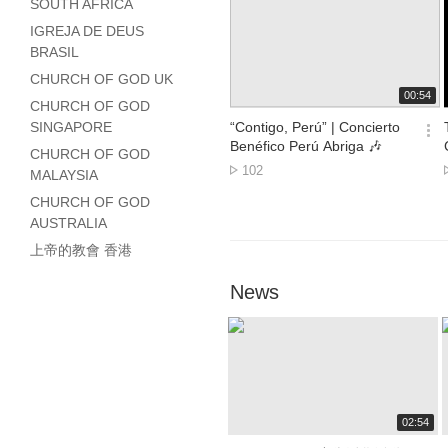
SOUTH AFRICA
IGREJA DE DEUS
BRASIL
CHURCH OF GOD UK
재
재
00:41
00:54
CHURCH OF GOD
생
생
시
시
One Faith, Many
“Contigo, Perú” | Concierto
SINGAPORE
NEW
간
간
옵
옵
Cultures, One Family
Benéfico Perú Abriga 🎶
CHURCH OF GOD
션
션
Lượt
Lượt
37
102
MALAYSIA
더
더
xem
xem
보
보
CHURCH OF GOD
기
기
AUSTRALIA
上帝的教會 香港
News
재
02:54
생