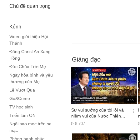
Chủ đề quan trọng
Kênh
Video giới thiệu Hội
Thánh
Đấng Christ An Xang
Hồng
Giảng đạo
Đức Chúa Trời Mẹ
Ngày hòa bình và yêu
thương của Mẹ
Lễ Vượt Qua
Go&Come
재
31:55
생
TV học sinh
시
Sự vui sướng của tội lỗi và
간
옵
Triển lãm ON
niềm vui của Nước Thiên
션
Đàng
Lượt
Ngôi sao mọc trên sa
8.707
더
xem
mạc
보
기
Phòng hạnh phúc