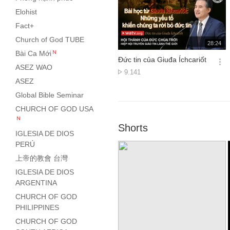
Elohist
Fact+
Church of God TUBE
재
28:24
생
Bài Ca Mới
시
Đức tin của Giuđa Íchcariốt
간
옵
ASEZ WAO
Lượt
9.141
션
ASEZ
xem
더
Global Bible Seminar
보
기
CHURCH OF GOD USA
Shorts
IGLESIA DE DIOS
PERÚ
上帝的教會 台灣
IGLESIA DE DIOS
ARGENTINA
CHURCH OF GOD
PHILIPPINES
CHURCH OF GOD