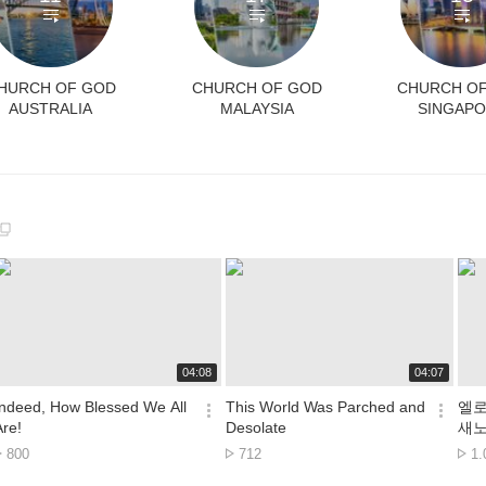
HURCH OF GOD
CHURCH OF GOD
CHURCH O
AUSTRALIA
MALAYSIA
SINGAP
재
재
04:08
04:07
생
생
시
시
Indeed, How Blessed We All
This World Was Parched and
엘로
간
간
옵
옵
Are!
Desolate
새노
션
션
Lượt
Lượt
Lư
800
712
1.
더
더
xem
xem
x
보
보