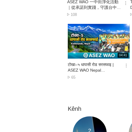
시
ASEZ WAO 一中街淨化活動
간
옵
｜從承諾到實踐，守護台中生
션
活圈 🌍
Lượt
108
더
xem
보
기
재
04:41
생
시
टोखा–५ धापासी रोड सरसफाइ |
간
옵
ASEZ WAO Nepal
션
Environmental Cleanup |
Lượt
65
더
Kathmandu, Nepal
xem
보
기
Kênh
2