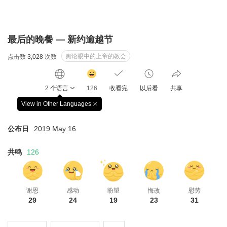
最后的晚餐 — 新约逾越节
舆论眼中的上帝的教会
点击数
3,028
次数
감
동
2 个语言
126
收看完
以后看
共享
클
릭
View in Other Languages
창
수
닫
기
公布日
2019 May 16
共鸣
126
谢恩
感动
盼望
悔改
慰劳
29
24
19
23
31