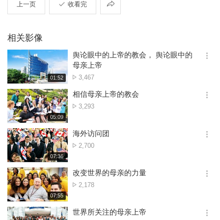
共
上一页
收看完
享
相关影像
舆论眼中的上帝的教会， 舆论眼中的
옵
母亲上帝
션
点
3,467
재
01:52
더
생
击
보
시
相信母亲上帝的教会
数
기
간
옵
点
3,293
션
击
재
05:09
더
생
数
보
시
海外访问团
기
간
옵
点
2,700
션
击
재
07:36
더
생
数
보
시
改变世界的母亲的力量
기
간
옵
点
2,178
션
击
재
07:55
더
생
数
보
시
世界所关注的母亲上帝
기
간
옵