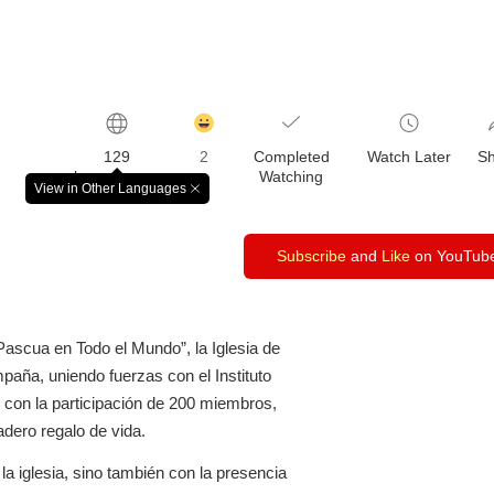
감
동
129
2
Completed
Watch Later
S
클
languages
Watching
릭
View in Other Languages
창
수
닫
기
Subscribe
and
Like
on YouTub
ascua en Todo el Mundo”, la Iglesia de
aña, uniendo fuerzas con el Instituto
ó con la participación de 200 miembros,
adero regalo de vida.
la iglesia, sino también con la presencia