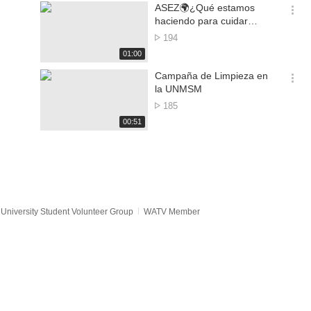
기
시
ASEZ🌍¿Qué estamos
간
옵
haciendo para cuidar
션
nuestro planeta? |
No.
194
더
Exposición de paneles en la
of
재
01:00
보
UNJFSC
views
생
기
시
Campaña de Limpieza en
간
옵
la UNMSM
션
No.
185
더
of
재
00:51
보
views
생
기
시
간
University Student Volunteer Group
WATV Member