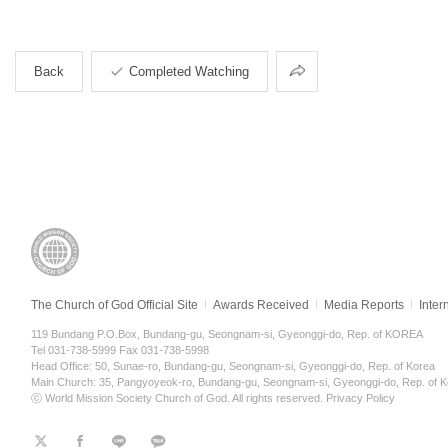
Share
Back
Completed Watching
The Church of God Official Site
Awards Received
Media Reports
Inter
119 Bundang P.O.Box, Bundang-gu, Seongnam-si, Gyeonggi-do, Rep. of KOREA
Tel 031-738-5999 Fax 031-738-5998
Head Office: 50, Sunae-ro, Bundang-gu, Seongnam-si, Gyeonggi-do, Rep. of Korea
Main Church: 35, Pangyoyeok-ro, Bundang-gu, Seongnam-si, Gyeonggi-do, Rep. of K
ⓒ World Mission Society Church of God. All rights reserved.
Privacy Policy
트
페
라
KaKao