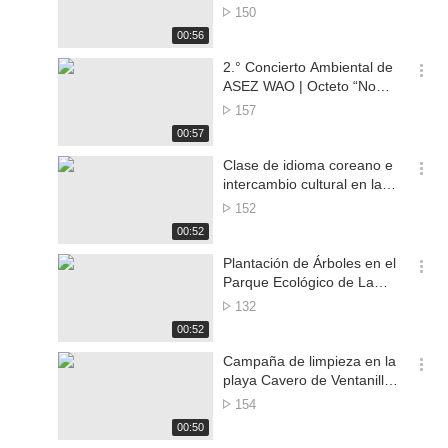
션
Ensenada
No.
150
더
of
재
00:56
보
views
생
기
시
2.° Concierto Ambiental de
간
옵
ASEZ WAO | Octeto “No
션
más islas de basura”
No.
157
더
of
재
00:57
보
views
생
기
시
Clase de idioma coreano e
간
옵
intercambio cultural en la
션
UPC | Perú
No.
152
더
of
재
00:52
보
views
생
기
시
Plantación de Árboles en el
간
옵
Parque Ecológico de La
션
Molina | Perú
No.
132
더
of
재
00:52
보
views
생
기
시
Campaña de limpieza en la
간
옵
playa Cavero de Ventanilla |
션
Perú
No.
154
더
of
재
00:50
보
views
생