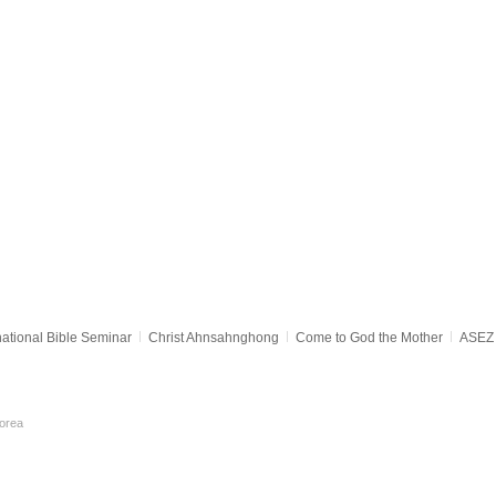
national Bible Seminar
Christ Ahnsahnghong
Come to God the Mother
ASEZ 
orea