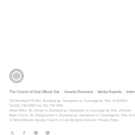
The Church of God Official Site
Awards Received
Media Reports
Inter
119 Bundang P.O.Box, Bundang-gu, Seongnam-si, Gyeonggi-do, Rep. of KOREA
Tel 031-738-5999 Fax 031-738-5998
Head Office: 50, Sunae-ro, Bundang-gu, Seongnam-si, Gyeonggi-do, Rep. of Korea
Main Church: 35, Pangyoyeok-ro, Bundang-gu, Seongnam-si, Gyeonggi-do, Rep. of K
ⓒ World Mission Society Church of God. All rights reserved.
Privacy Policy
트
페
라
KaKao