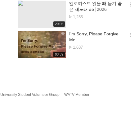
기
시
엘로히스트 읽을 때 듣기 좋
간
옵
은 새노래 #5│2026
션
No.
1,235
더
of
재
20:05
보
views
생
기
시
I'm Sorry, Please Forgive
간
옵
Me
션
No.
1,637
더
of
재
03:39
보
views
생
기
시
간
University Student Volunteer Group
WATV Member