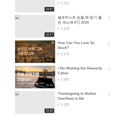
션
No.
1,213
더
of
재
04:07
보
views
생
기
시
엘로히스트 읽을 때 듣기 좋
간
옵
은 새노래 #7│2026
션
No.
1,678
더
of
재
16:17
보
views
생
기
시
How Can You Love So
간
옵
Much?
션
No.
3,175
더
of
재
33:27
보
views
생
기
시
I Am Meeting the Heavenly
간
옵
Father
션
No.
1,682
더
of
재
05:45
보
views
생
기
시
Thanksgiving to Mother
간
옵
Overflows in Me
션
No.
3,203
더
of
재
03:28
보
views
생