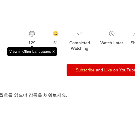
감
동
129
51
Completed
Watch Later
S
클
languages
Watching
릭
View in Other Languages
창
수
닫
기
Subscribe
and
Like
on YouTub
6월호를 읽으며 감동을 채워보세요.