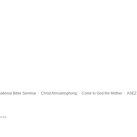
national Bible Seminar
Christ Ahnsahnghong
Come to God the Mother
ASEZ 
orea