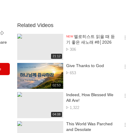
Related Videos
엘로히스트 읽을 때 듣
NEW
옵
hare
기 좋은 새노래 #8│2026
션
No.
306
더
of
재
21:12
보
views
생
기
시
Give Thanks to God
e
간
옵
No.
653
션
of
더
views
재
02:53
보
생
기
시
Indeed, How Blessed We
간
옵
All Are!
션
No.
1,322
더
of
재
04:08
보
views
생
기
시
This World Was Parched
간
옵
and Desolate