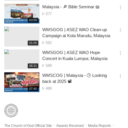
생
of
보
시
Malaysia - 🔎 Bible Seminar 📖
views
기
간
옵
No.
577
션
of
재
03:50
더
생
views
보
시
WMSGOG | ASEZ WAO Clean-up
기
간
옵
Campaign at Kota Marudu, Malaysia
션
No.
592
재
01:05
더
생
of
보
시
WMSGOG | ASEZ WAO Hope
views
기
간
옵
Concert in Kuala Lumpur, Malaysia
션
No.
588
재
08:31
더
생
of
보
시
WMSCOG | Malaysia - 🕒 Looking
views
기
간
옵
back at 2025 📽️
션
No.
488
재
07:40
더
생
of
보
시
views
기
간
The Church of God Official Site
Awards Received
Media Reports