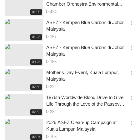
옵
Chamber Orchestra Environmental
션
Concert 🌏🎶
No.
424
재
01:00
더
생
of
보
시
ASEZ - Kempen Blue Carbon di Johor,
views
기
간
옵
Malaysia
션
No.
157
재
01:28
더
생
of
보
시
ASEZ - Kempen Blue Carbon di Johor,
views
기
간
옵
Malaysia
션
No.
153
재
00:28
더
생
of
보
시
Mother's Day Event, Kuala Lumpur,
views
기
간
옵
Malaysia
션
No.
222
재
02:30
더
생
of
보
시
1876th Worldwide Blood Drive to Give
views
기
간
옵
Life Through the Love of the Passover,
션
George Town, MY
No.
232
재
02:32
더
생
of
보
시
2026 ASEZ Clean-up Campaign at
views
기
간
옵
Kuala Lumpur, Malaysia
션
No.
705
재
02:07
더