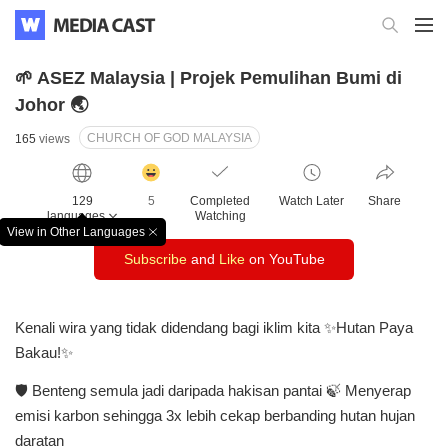
🌱 ASEZ Malaysia | Projek Pemulihan Bumi di
Johor 🌏
CHURCH OF GOD MALAYSIA
165
views
감
동
129
5
Completed
Watch Later
Share
클
languages
Watching
릭
View in Other Languages
창
수
Subscribe
and
Like
on YouTube
닫
기
Kenali wira yang tidak didendang bagi iklim kita ✨Hutan Paya
Bakau!✨
🛡️ Benteng semula jadi daripada hakisan pantai
🍃 Menyerap
emisi karbon sehingga 3x lebih cekap berbanding hutan hujan
daratan