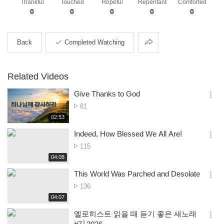
Thankful
Touched
Hopeful
Repentant
Comforted
0
0
0
0
0
Share
Back
Completed Watching
Related Videos
Give Thanks to God
옵
No.
81
션
of
재
02:53
더
생
views
보
시
Indeed, How Blessed We All Are!
기
간
옵
No.
115
션
of
재
04:08
더
생
views
보
시
This World Was Parched and Desolate
기
간
옵
No.
136
션
of
재
04:07
더
생
views
보
시
엘로히스트 읽을 때 듣기 좋은 새노래
기
간
옵