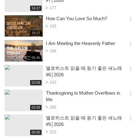
#7│2026
션
No.
177
재
16:17
더
생
of
보
시
How Can You Love So Much?
views
기
간
옵
No.
193
션
of
재
33:27
더
생
views
보
시
I Am Meeting the Heavenly Father
기
간
옵
No.
199
션
of
재
05:45
더
생
views
보
시
엘로히스트 읽을 때 듣기 좋은 새노래
기
간
옵
#6│2026
션
No.
243
재
23:08
더
생
of
보
시
Thanksgiving to Mother Overflows in
views
기
간
옵
Me
션
No.
269
재
03:28
더
생
of
보
시
엘로히스트 읽을 때 듣기 좋은 새노래
views
기
간
옵
#5│2026
션
No.
253
재
20:05
더
생
of