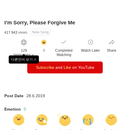
I’m Sorry, Please Forgive Me
New Song
417 943
views
감
동
129
0
Completed
Watch Later
Share
클
languages
Watching
릭
다른언어 보기
창
수
Subscribe
and
Like
on YouTube
닫
기
Post Date
28.6.2019
Emotion
0