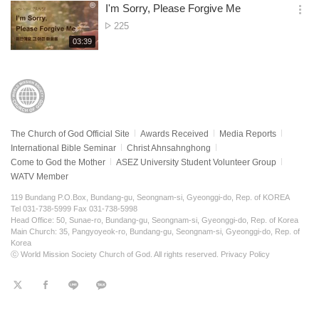
보
시
I'm Sorry, Please Forgive Me
views
기
간
옵
No.
225
션
of
재
03:39
더
생
views
보
시
기
간
The Church of God Official Site
Awards Received
Media Reports
International Bible Seminar
Christ Ahnsahnghong
Come to God the Mother
ASEZ University Student Volunteer Group
WATV Member
119 Bundang P.O.Box, Bundang-gu, Seongnam-si, Gyeonggi-do, Rep. of KOREA
Tel 031-738-5999 Fax 031-738-5998
Head Office: 50, Sunae-ro, Bundang-gu, Seongnam-si, Gyeonggi-do, Rep. of Korea
Main Church: 35, Pangyoyeok-ro, Bundang-gu, Seongnam-si, Gyeonggi-do, Rep. of
Korea
ⓒ World Mission Society Church of God. All rights reserved.
Privacy Policy
트
페
라
KaKao
위
이
인
터
스