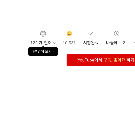
감동
클릭수
122 개 언어
10,531
시청완료
나중에 보기
다른언어 보기
창
닫기
YouTube에서
구독, 좋아요
하기