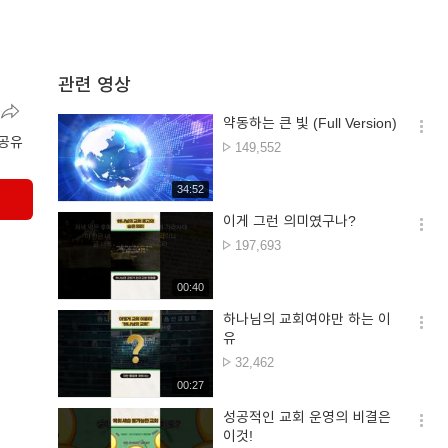
관련 영상
약동하는 큰 빛 (Full Version)
옵션
공유
조회수
149,552
더보
재생시간
34:52
이게 그런 의미였구나?
옵션
조회수
197,693
더보
재생시간
00:40
하나님의 교회여야만 하는 이
옵션
유
더보
조회수
32,462
재생시간
00:27
성공적인 교회 운영의 비결은
옵션
이것!