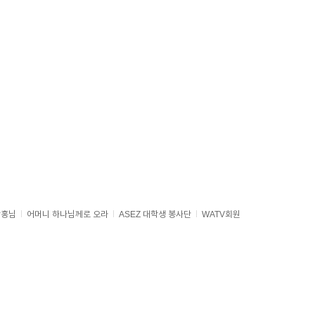
상홍님
어머니 하나님께로 오라
ASEZ 대학생 봉사단
WATV회원