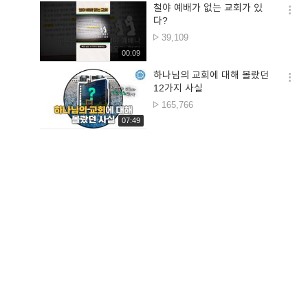
철야 예배가 없는 교회가 있
옵션
다?
더보
조회수
39,109
재생시간
00:09
하나님의 교회에 대해 몰랐던
옵션
12가지 사실
더보
조회수
165,766
재생시간
07:49