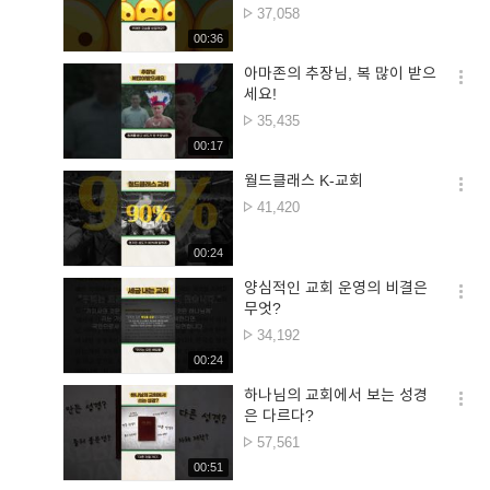
더보
조회수
37,058
재생시간
00:36
아마존의 추장님, 복 많이 받으
옵션
세요!
더보
조회수
35,435
재생시간
00:17
월드클래스 K-교회
옵션
조회수
41,420
더보
재생시간
00:24
양심적인 교회 운영의 비결은
옵션
무엇?
더보
조회수
34,192
재생시간
00:24
하나님의 교회에서 보는 성경
옵션
은 다르다?
더보
조회수
57,561
재생시간
00:51