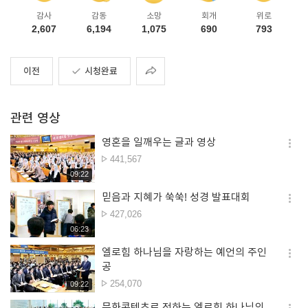
감사
감동
소망
회개
위로
2,607
6,194
1,075
690
793
공유
이전
시청완료
관련 영상
영혼을 일깨우는 글과 영상
옵션
조회수
441,567
더보
재생시간
09:22
믿음과 지혜가 쑥쑥! 성경 발표대회
옵션
조회수
427,026
더보
재생시간
06:23
엘로힘 하나님을 자랑하는 예언의 주인
옵션
공
더보
조회수
254,070
재생시간
09:22
문화콘텐츠로 전하는 엘로힘 하나님의