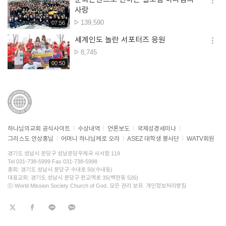
옵션
사랑
더보
조회수
139,590
재생시간
07:56
세계인도 놀란 서포터즈 응원
옵션
조회수
8,745
더보
재생시간
00:50
하나님의교회 공식사이트
수상내역
언론보도
국제성경세미나
그리스도 안상홍님
어머니 하나님께로 오라
ASEZ 대학생 봉사단
WATV회원
경기도 성남시 분당구 성남분당우체국 사서함 119
Tel 031-738-5999 Fax 031-738-5998
총회: 경기도 성남시 분당구 수내로 50(수내동)
대표교회: 경기도 성남시 분당구 판교역로 35(백현동 526)
ⓒ World Mission Society Church of God. 모든 권리 보유.
개인정보처리방침
트위터
페이스북
라인
KaKao