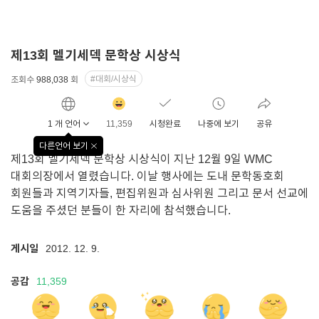
제13회 멜기세덱 문학상 시상식
#대회/시상식
조회수
988,038
회
감동
클릭수
1 개 언어
11,359
시청완료
나중에 보기
공유
다른언어 보기
창
제13회 멜기세덱 문학상 시상식이 지난 12월 9일 WMC
닫기
대회의장에서 열렸습니다. 이날 행사에는 도내 문학동호회
회원들과 지역기자들, 편집위원과 심사위원 그리고 문서 선교에
도움을 주셨던 분들이 한 자리에 참석했습니다.
게시일
2012. 12. 9.
공감
11,359