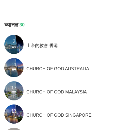
च्यानल
30
2
上帝的教會 香港
11
CHURCH OF GOD AUSTRALIA
17
CHURCH OF GOD MALAYSIA
13
CHURCH OF GOD SINGAPORE