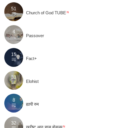
51
Church of God TUBE
4
Passover
15
Fact+
33
Elohist
8
ह्यापी रुम
32
ख्रीष्ट आन साङ होङज्यू