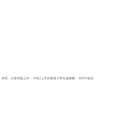
來吧，向著母親上帝
ASEZ上帝的教會大學生服務團
WATV會員