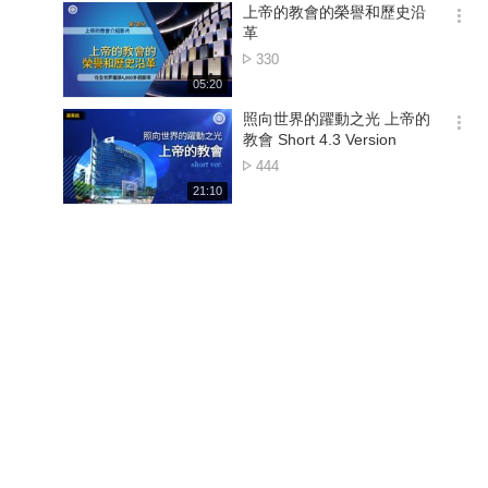
기
시
上帝的教會的榮譽和歷史沿
간
옵
革
션
點
330
더
擊
재
05:20
보
數
생
기
시
照向世界的躍動之光 上帝的
간
옵
教會 Short 4.3 Version
션
點
444
더
擊
재
21:10
보
數
생
기
시
간