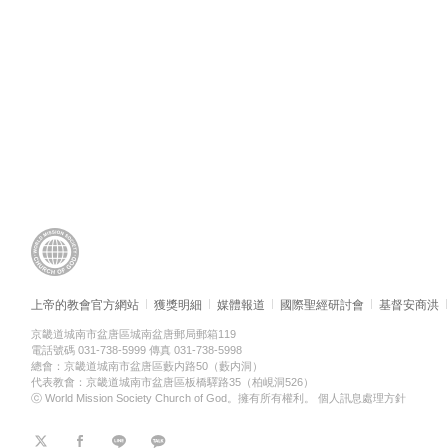
上帝的教會官方網站
獲獎明細
媒體報道
國際聖經研討會
基督安商洪
京畿道城南市盆唐區城南盆唐郵局郵箱119
電話號碼 031-738-5999 傳真 031-738-5998
總會：京畿道城南市盆唐區藪内路50（藪内洞）
代表教會：京畿道城南市盆唐區板橋驛路35（柏峴洞526）
ⓒ World Mission Society Church of God。擁有所有權利。
個人訊息處理方針
트
페
라
KaKao