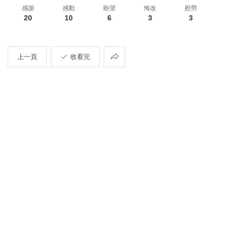
感謝
感動
盼望
悔改
慰勞
20
10
6
3
3
共
上一頁
收看完
享