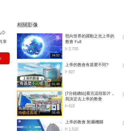
相關影像
照向世界的躍動之光上帝的
옵
共享
教會 Full
션
點
2,700
더
擊
재
34:52
보
e
數
생
기
시
上帝的教會有甚麼不同?
간
옵
點
927
션
擊
더
數
재
01:48
보
생
기
시
[7分鐘總結]看完這段影片，
간
옵
我決定去上帝的教會
션
點
612
더
擊
재
06:49
보
數
생
기
시
上帝的教會 附屬機關
간
옵
點
1,510