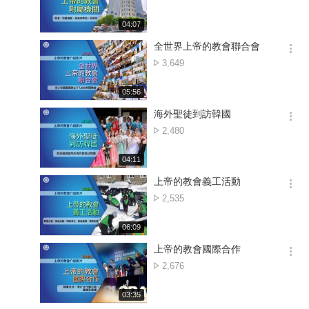
션
擊
더
數
재
04:07
보
생
기
시
全世界上帝的教會聯合會
간
옵
點
3,649
션
擊
더
數
재
05:56
보
생
기
시
海外聖徒到訪韓國
간
옵
點
2,480
션
擊
더
數
재
04:11
보
생
기
시
上帝的教會義工活動
간
옵
點
2,535
션
擊
더
數
재
06:09
보
생
기
시
上帝的教會國際合作
간
옵
點
2,676
션
擊
더
數
재
03:35
보
생