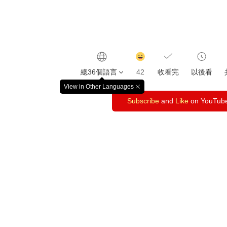
감
동
總36個語言
42
收看完
以後看
클
릭
View in Other Languages
창
수
Subscribe
닫
and
Like
on YouTub
기