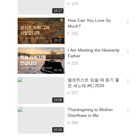
션
No.
174
더
of
재
16:17
보
views
생
기
시
How Can You Love So
간
옵
Much?
션
No.
216
더
of
재
33:27
보
views
생
기
시
I Am Meeting the Heavenly
간
옵
Father
션
No.
218
더
of
재
05:45
보
views
생
기
시
엘로히스트 읽을 때 듣기 좋
간
옵
은 새노래 #6│2026
션
No.
277
더
of
재
23:08
보
views
생
기
시
Thanksgiving to Mother
간
옵
Overflows in Me
션
No.
248
더
of
재
03:28
보
views
생