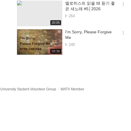
기
시
엘로히스트 읽을 때 듣기 좋
간
옵
은 새노래 #5│2026
션
No.
264
더
of
재
20:05
보
views
생
기
시
I'm Sorry, Please Forgive
간
옵
Me
션
No.
240
더
of
재
03:39
보
views
생
기
시
간
University Student Volunteer Group
WATV Member