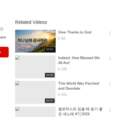
Related Videos
Give Thanks to God
옵
hare
No.
84
션
of
더
views
재
02:53
보
e
생
기
시
Indeed, How Blessed We
간
옵
All Are!
션
No.
125
더
of
재
04:08
보
views
생
기
시
This World Was Parched
간
옵
and Desolate
션
No.
151
더
of
재
04:07
보
views
생
기
시
엘로히스트 읽을 때 듣기 좋
간
옵
은 새노래 #7│2026