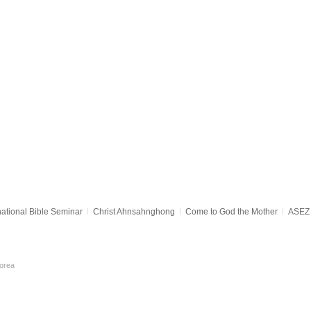
national Bible Seminar
Christ Ahnsahnghong
Come to God the Mother
ASEZ 
orea