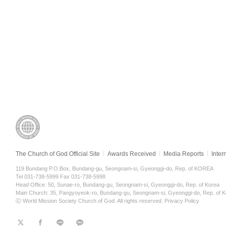
The Church of God Official Site
Awards Received
Media Reports
Inter
119 Bundang P.O.Box, Bundang-gu, Seongnam-si, Gyeonggi-do, Rep. of KOREA
Tel 031-738-5999 Fax 031-738-5998
Head Office: 50, Sunae-ro, Bundang-gu, Seongnam-si, Gyeonggi-do, Rep. of Korea
Main Church: 35, Pangyoyeok-ro, Bundang-gu, Seongnam-si, Gyeonggi-do, Rep. of K
ⓒ World Mission Society Church of God. All rights reserved.
Privacy Policy
트
페
라
KaKao