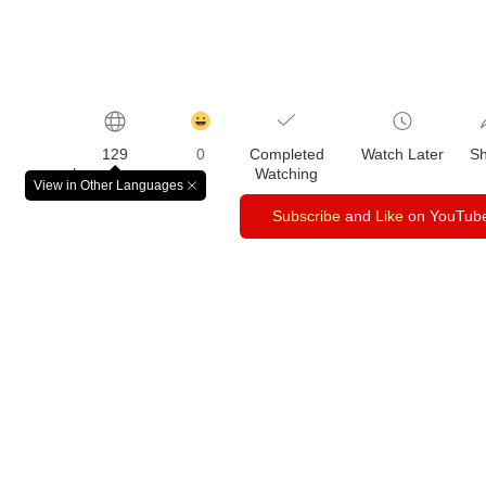
감
동
129
0
Completed
Watch Later
S
클
languages
Watching
릭
View in Other Languages
창
수
닫
Subscribe
and
Like
on YouTub
기