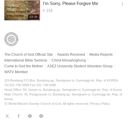
보
시
I'm Sorry, Please Forgive Me
views
기
간
옵
No.
214
션
of
재
03:39
더
생
views
보
시
기
간
The Church of God Official Site
Awards Received
Media Reports
International Bible Seminar
Christ Ahnsahnghong
Come to God the Mother
ASEZ University Student Volunteer Group
WATV Member
119 Bundang P.O.Box, Bundang-gu, Seongnam-si, Gyeonggi-do, Rep. of KOREA
Tel 031-738-5999 Fax 031-738-5998
Head Office: 50, Sunae-ro, Bundang-gu, Seongnam-si, Gyeonggi-do, Rep. of Korea
Main Church: 35, Pangyoyeok-ro, Bundang-gu, Seongnam-si, Gyeonggi-do, Rep. of
Korea
ⓒ World Mission Society Church of God. All rights reserved.
Privacy Policy
트
페
라
KaKao
위
이
인
터
스