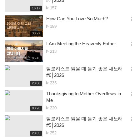
#7│2026
션
No.
157
재
16:17
더
생
of
보
시
How Can You Love So Much?
views
기
간
옵
No.
199
션
of
재
33:27
더
생
views
보
시
I Am Meeting the Heavenly Father
기
간
옵
No.
213
션
of
재
05:45
더
생
views
보
시
엘로히스트 읽을 때 듣기 좋은 새노래
기
간
옵
#6│2026
션
No.
235
재
23:08
더
생
of
보
시
Thanksgiving to Mother Overflows in
views
기
간
옵
Me
션
No.
220
재
03:28
더
생
of
보
시
엘로히스트 읽을 때 듣기 좋은 새노래
views
기
간
옵
#5│2026
션
No.
252
재
20:05
더
생
of