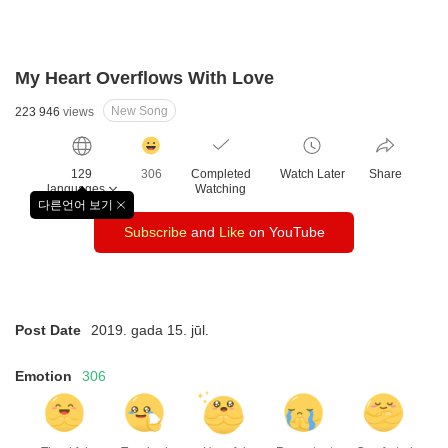
My Heart Overflows With Love
New Song
223 946
views
감
동
129
306
Completed
Watch Later
Share
클
languages
Watching
릭
다른언어 보기
창
수
Subscribe
and
Like
on YouTube
닫
기
Post Date
2019. gada 15. jūl.
Emotion
306