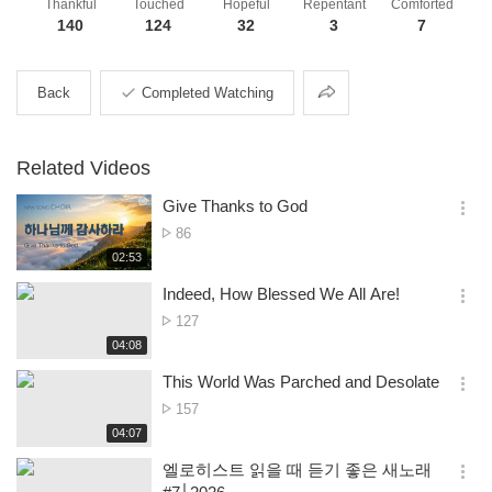
Thankful
Touched
Hopeful
Repentant
Comforted
140
124
32
3
7
Share
Back
Completed Watching
Related Videos
Give Thanks to God
옵
No.
86
션
of
재
02:53
더
생
views
보
시
Indeed, How Blessed We All Are!
기
간
옵
No.
127
션
of
재
04:08
더
생
views
보
시
This World Was Parched and Desolate
기
간
옵
No.
157
션
of
재
04:07
더
생
views
보
시
엘로히스트 읽을 때 듣기 좋은 새노래
기
간
옵