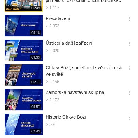
přimělo k rozhodnutí chodit do Církve
션
Boží
Počet
1 117
재
06:49
더
생
zobrazení
보
시
Představení
기
간
옵
Počet
2 353
션
zobrazení
재
05:18
더
생
보
시
Ústředí a další zařízení
기
간
옵
Počet
2 020
션
zobrazení
재
03:33
더
생
보
시
Církev Boží, společnost světové misie
기
간
옵
ve světě
션
Počet
2 156
재
06:17
더
생
zobrazení
보
시
Zámořská návštěvní skupina
기
간
옵
Počet
2 172
션
zobrazení
재
05:57
더
생
보
시
Historie Církve Boží
기
간
옵
Počet
304
션
zobrazení
재
02:43
더
생