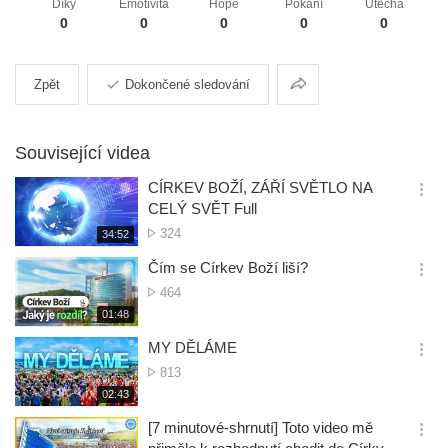
Díky
Emotivita
Hope
Pokání
Útěcha
0
0
0
0
0
Sdílení
Zpět
Dokončené sledování
Související videa
CÍRKEV BOŽÍ, ZÁŘÍ SVĚTLO NA
옵
CELÝ SVĚT Full
션
Počet
324
재
34:52
더
생
zobrazení
보
시
Čím se Církev Boží liší?
기
간
옵
Počet
464
션
zobrazení
재
01:48
더
생
보
시
MY DĚLÁME
기
간
옵
Počet
813
션
zobrazení
재
02:43
더
생
보
시
[7 minutové-shrnutí] Toto video mě
기
간
옵