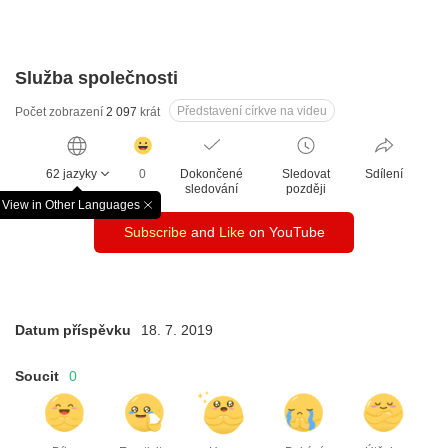
Služba společnosti
Představení církve na videu
Počet zobrazení
2 097
krát
감
동
62 jazyky
0
Dokončené
Sledovat
Sdílení
클
sledování
později
릭
View in Other Languages
창
수
Subscribe
and
Like
on YouTube
닫
기
Datum příspěvku
18. 7. 2019
Soucit
0