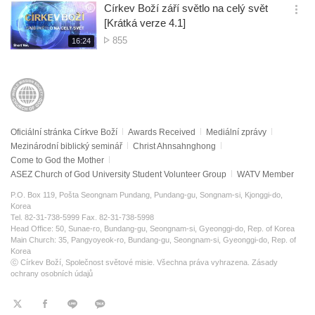
보
시
Církev Boží září světlo na celý svět
기
간
옵
[Krátká verze 4.1]
션
Počet
855
재
16:24
더
생
zobrazení
보
시
기
간
Oficiální stránka Církve Boží
Awards Received
Mediální zprávy
Mezinárodní biblický seminář
Christ Ahnsahnghong
Come to God the Mother
ASEZ Church of God University Student Volunteer Group
WATV Member
P.O. Box 119, Pošta Seongnam Pundang, Pundang-gu, Songnam-si, Kjonggi-do,
Korea
Tel. 82-31-738-5999 Fax. 82-31-738-5998
Head Office: 50, Sunae-ro, Bundang-gu, Seongnam-si, Gyeonggi-do, Rep. of Korea
Main Church: 35, Pangyoyeok-ro, Bundang-gu, Seongnam-si, Gyeonggi-do, Rep. of
Korea
ⓒ Církev Boží, Společnost světové misie. Všechna práva vyhrazena.
Zásady
ochrany osobních údajů
트
페
라
KaKao