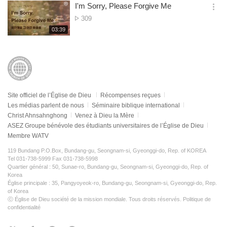
보
시
I'm Sorry, Please Forgive Me
visualisations
기
간
옵
Nombre
309
션
de
재
03:39
더
생
visualisations
보
시
기
간
Site officiel de l’Église de Dieu
Récompenses reçues
Les médias parlent de nous
Séminaire biblique international
Christ Ahnsahnghong
Venez à Dieu la Mère
ASEZ Groupe bénévole des étudiants universitaires de l’Église de Dieu
Membre WATV
119 Bundang P.O.Box, Bundang-gu, Seongnam-si, Gyeonggi-do, Rep. of KOREA
Tel 031-738-5999 Fax 031-738-5998
Quartier général : 50, Sunae-ro, Bundang-gu, Seongnam-si, Gyeonggi-do, Rep. of
Korea
Église principale : 35, Pangyoyeok-ro, Bundang-gu, Seongnam-si, Gyeonggi-do, Rep.
of Korea
ⓒ Église de Dieu société de la mission mondiale. Tous droits réservés.
Politique de
confidentialité