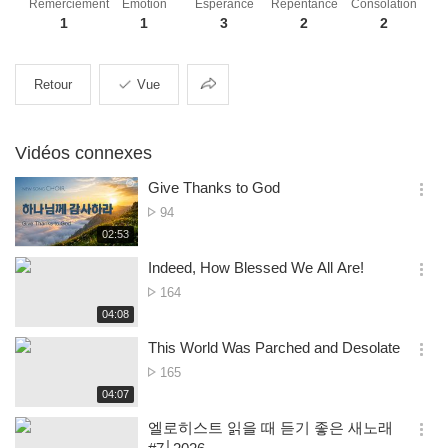
Remerciement
Emotion
Espérance
Repentance
Consolation
1
1
3
2
2
Partager
Retour
Vue
Vidéos connexes
Give Thanks to God
옵
Nombre
94
션
de
재
02:53
더
생
visualisations
보
시
Indeed, How Blessed We All Are!
기
간
옵
Nombre
164
션
de
재
04:08
더
생
visualisations
보
시
This World Was Parched and Desolate
기
간
옵
Nombre
165
션
de
재
04:07
더
생
visualisations
보
시
엘로히스트 읽을 때 듣기 좋은 새노래
기
간
옵