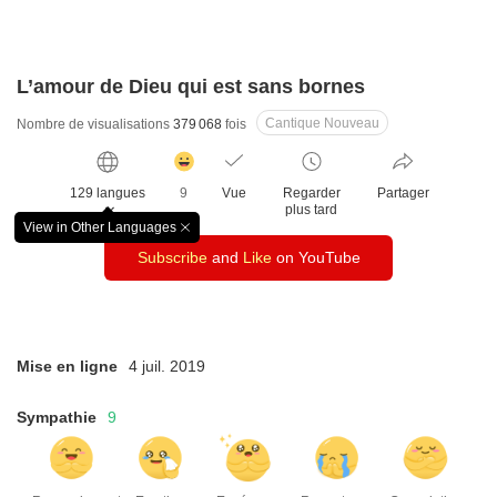
L’amour de Dieu qui est sans bornes
Cantique Nouveau
Nombre de visualisations
379 068
fois
감
동
129 langues
9
Vue
Regarder
Partager
클
plus tard
릭
View in Other Languages
창
수
Subscribe
and
Like
on YouTube
닫
기
Mise en ligne
4 juil. 2019
Sympathie
9