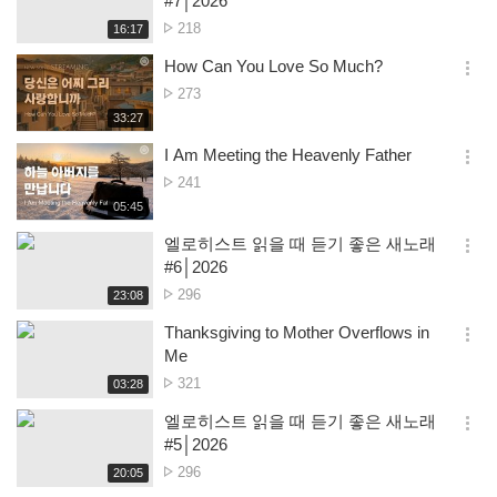
#7│2026
션
Nombre
218
재
16:17
더
생
de
보
시
How Can You Love So Much?
visualisations
기
간
옵
Nombre
273
션
de
재
33:27
더
생
visualisations
보
시
I Am Meeting the Heavenly Father
기
간
옵
Nombre
241
션
de
재
05:45
더
생
visualisations
보
시
엘로히스트 읽을 때 듣기 좋은 새노래
기
간
옵
#6│2026
션
Nombre
296
재
23:08
더
생
de
보
시
Thanksgiving to Mother Overflows in
visualisations
기
간
옵
Me
션
Nombre
321
재
03:28
더
생
de
보
시
엘로히스트 읽을 때 듣기 좋은 새노래
visualisations
기
간
옵
#5│2026
션
Nombre
296
재
20:05
더
생
de