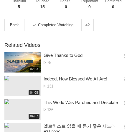
Thankful
Touched
Hopeful
Repentant
Comforted
5
15
0
0
0
Share
Back
Completed Watching
Related Videos
Give Thanks to God
옵
No.
75
션
of
재
02:53
더
생
views
보
시
Indeed, How Blessed We All Are!
기
간
옵
No.
131
션
of
재
04:08
더
생
views
보
시
This World Was Parched and Desolate
기
간
옵
No.
136
션
of
재
04:07
더
생
views
보
시
엘로히스트 읽을 때 듣기 좋은 새노래
기
간
옵