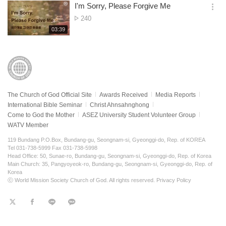
보
시
I'm Sorry, Please Forgive Me
views
기
간
옵
No.
240
션
of
재
03:39
더
생
views
보
시
기
간
The Church of God Official Site
Awards Received
Media Reports
International Bible Seminar
Christ Ahnsahnghong
Come to God the Mother
ASEZ University Student Volunteer Group
WATV Member
119 Bundang P.O.Box, Bundang-gu, Seongnam-si, Gyeonggi-do, Rep. of KOREA
Tel 031-738-5999 Fax 031-738-5998
Head Office: 50, Sunae-ro, Bundang-gu, Seongnam-si, Gyeonggi-do, Rep. of Korea
Main Church: 35, Pangyoyeok-ro, Bundang-gu, Seongnam-si, Gyeonggi-do, Rep. of
Korea
ⓒ World Mission Society Church of God. All rights reserved.
Privacy Policy
트
페
라
KaKao
위
이
인
터
스