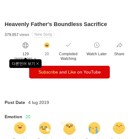
Heavenly Father's Boundless Sacrifice
New Song
379.057
views
감
동
129
20
Completed
Watch Later
Share
클
languages
Watching
릭
다른언어 보기
창
수
Subscribe
and
Like
on YouTube
닫
기
Post Date
4 lug 2019
Emotion
20