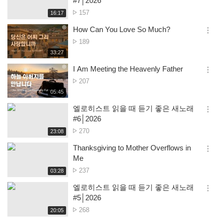
#7│2026
션
No.
157
재
16:17
더
생
of
보
시
How Can You Love So Much?
views
기
간
옵
No.
189
션
of
재
33:27
더
생
views
보
시
I Am Meeting the Heavenly Father
기
간
옵
No.
207
션
of
재
05:45
더
생
views
보
시
엘로히스트 읽을 때 듣기 좋은 새노래
기
간
옵
#6│2026
션
No.
270
재
23:08
더
생
of
보
시
Thanksgiving to Mother Overflows in
views
기
간
옵
Me
션
No.
237
재
03:28
더
생
of
보
시
엘로히스트 읽을 때 듣기 좋은 새노래
views
기
간
옵
#5│2026
션
No.
268
재
20:05
더
생
of