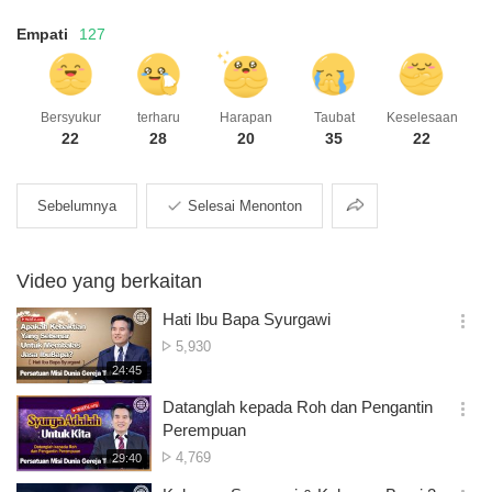
Empati
127
Bersyukur
terharu
Harapan
Taubat
Keselesaan
22
28
20
35
22
Berkongsi
Sebelumnya
Selesai Menonton
Video yang berkaitan
Hati Ibu Bapa Syurgawi
옵
Tontonan
5,930
션
재
24:45
더
생
보
시
Datanglah kepada Roh dan Pengantin
기
간
옵
Perempuan
션
Tontonan
4,769
재
29:40
더
생
보
시