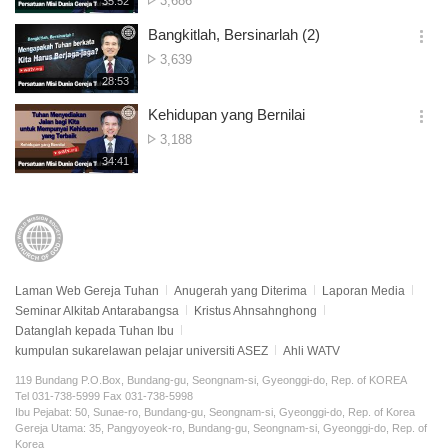
3,686
재
35:52
더
생
보
시
Bangkitlah, Bersinarlah (2)
기
간
옵
Tontonan
3,639
션
재
28:53
더
생
보
시
Kehidupan yang Bernilai
기
간
옵
Tontonan
3,188
션
재
34:41
더
생
보
시
기
간
Laman Web Gereja Tuhan
Anugerah yang Diterima
Laporan Media
Seminar Alkitab Antarabangsa
Kristus Ahnsahnghong
Datanglah kepada Tuhan Ibu
kumpulan sukarelawan pelajar universiti ASEZ
Ahli WATV
119 Bundang P.O.Box, Bundang-gu, Seongnam-si, Gyeonggi-do, Rep. of KOREA
Tel 031-738-5999 Fax 031-738-5998
Ibu Pejabat: 50, Sunae-ro, Bundang-gu, Seongnam-si, Gyeonggi-do, Rep. of Korea
Gereja Utama: 35, Pangyoyeok-ro, Bundang-gu, Seongnam-si, Gyeonggi-do, Rep. of
Korea