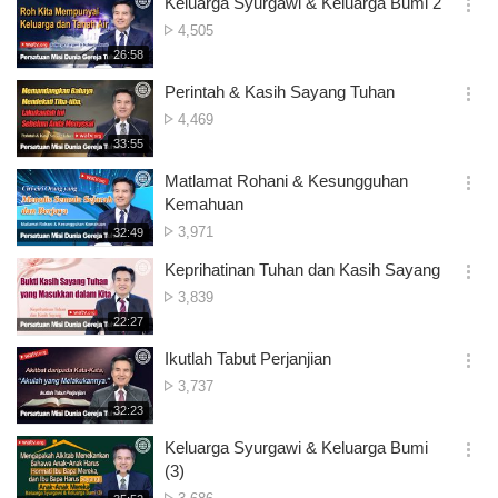
Keluarga Syurgawi & Keluarga Bumi 2
기
간
옵
Tontonan
4,505
션
재
26:58
더
생
보
시
Perintah & Kasih Sayang Tuhan
기
간
옵
Tontonan
4,469
션
재
33:55
더
생
보
시
Matlamat Rohani & Kesungguhan
기
간
옵
Kemahuan
션
Tontonan
3,971
재
32:49
더
생
보
시
Keprihatinan Tuhan dan Kasih Sayang
기
간
옵
Tontonan
3,839
션
재
22:27
더
생
보
시
Ikutlah Tabut Perjanjian
기
간
옵
Tontonan
3,737
션
재
32:23
더
생
보
시
Keluarga Syurgawi & Keluarga Bumi
기
간
옵
(3)
션
Tontonan