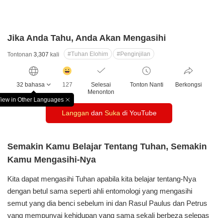
Jika Anda Tahu, Anda Akan Mengasihi
#Tuhan Elohim
#Penginjilan
Tontonan
3,307
kali
감
동
32 bahasa
127
Selesai
Tonton Nanti
Berkongsi
클
Menonton
릭
iew in Other Languages
창
수
Langgan
dan
Suka
di YouTube
닫
기
Semakin Kamu Belajar Tentang Tuhan, Semakin
Kamu Mengasihi-Nya
Kita dapat mengasihi Tuhan apabila kita belajar tentang-Nya
dengan betul sama seperti ahli entomologi yang mengasihi
semut yang dia benci sebelum ini dan Rasul Paulus dan Petrus
yang mempunyai kehidupan yang sama sekali berbeza selepas