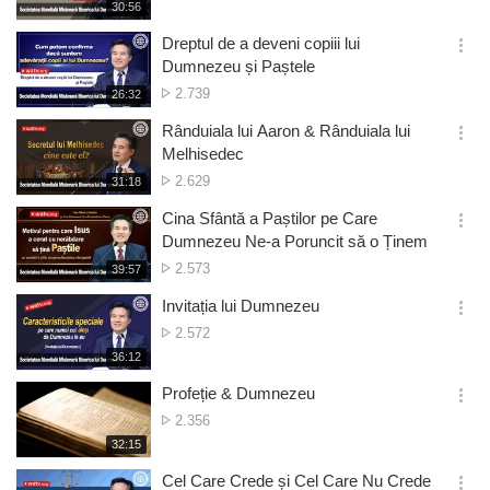
de
재
30:56
더
생
vizionări
보
시
Dreptul de a deveni copiii lui
기
간
옵
Dumnezeu și Paștele
션
Numărul
2.739
재
26:32
더
생
de
보
시
Rânduiala lui Aaron & Rânduiala lui
vizionări
기
간
옵
Melhisedec
션
Numărul
2.629
재
31:18
더
생
de
보
시
Cina Sfântă a Paștilor pe Care
vizionări
기
간
옵
Dumnezeu Ne-a Poruncit să o Ținem
션
Numărul
2.573
재
39:57
더
생
de
보
시
Invitația lui Dumnezeu
vizionări
기
간
옵
Numărul
2.572
션
de
재
36:12
더
생
vizionări
보
시
Profeție & Dumnezeu
기
간
옵
Numărul
2.356
션
de
재
32:15
더
생
vizionări
보
시
Cel Care Crede și Cel Care Nu Crede
기