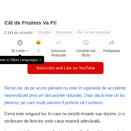
Cât de Frumos Va Fi!
#Paștile
#Salvarea
#În caz de catastrofe
2.141
de vizionări
감
동
35 Limbi
4
Vizionare
Urmăriți mai
Partajarea
클
finalizată
târziu
릭
iew in Other Languages
창
수
Subscribe
and
Like
on YouTube
닫
기
Niciun loc de pe acest pământ nu este în siguranță
de accidente
neprevăzute precum dezastrele naturale,
chiar dacă este un loc
pitoresc pe care mulți oameni îl preferă să-l viziteze.
Cerul este singurul loc în care nu există moarte sau durere,
ci o
revărsare de fericire; este casa noastră adevărată.