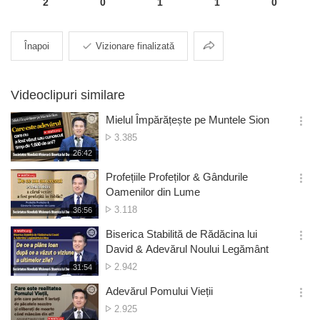
2
0
1
1
0
Partajarea
Înapoi
Vizionare finalizată
Videoclipuri similare
Mielul Împărățește pe Muntele Sion
옵
Numărul
3.385
션
de
재
26:42
더
생
vizionări
보
시
Profețiile Profeților & Gândurile
기
간
옵
Oamenilor din Lume
션
Numărul
3.118
재
36:56
더
생
de
보
시
Biserica Stabilită de Rădăcina lui
vizionări
기
간
옵
David & Adevărul Noului Legământ
션
Numărul
2.942
재
31:54
더
생
de
보
시
Adevărul Pomului Vieții
vizionări
기
간
옵
Numărul
2.925
션