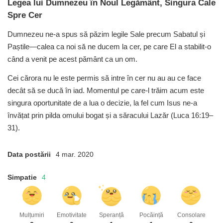
Legea lui Dumnezeu în Noul Legământ, Singura Cale
Spre Cer
Dumnezeu ne-a spus să păzim legile Sale precum Sabatul
și
Paștile—calea ca noi să ne ducem la cer,
pe care El a stabilit-o
când a venit pe acest pământ ca un om.
Cei cărora nu le este permis să intre în cer nu au au ce face
decât să se ducă în iad.
Momentul pe care-l trăim acum este
singura oportunitate de a lua o decizie,
la fel cum Isus ne-a
învățat prin pilda omului
bogat și a săracului Lazăr (Luca 16:19–
31).
Data postării
4 mar. 2020
Simpatie
4
Mulțumiri
Emotivitate
Speranță
Pocăință
Consolare