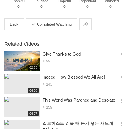
Thankful
Touched
Hopeful
Repentant
Comforted
0
0
0
0
0
Share
Back
Completed Watching
Related Videos
Give Thanks to God
옵
No.
99
션
of
재
02:53
더
생
views
보
시
Indeed, How Blessed We All Are!
기
간
옵
No.
143
션
of
재
04:08
더
생
views
보
시
This World Was Parched and Desolate
기
간
옵
No.
159
션
of
재
04:07
더
생
views
보
시
엘로히스트 읽을 때 듣기 좋은 새노래
기
간
옵