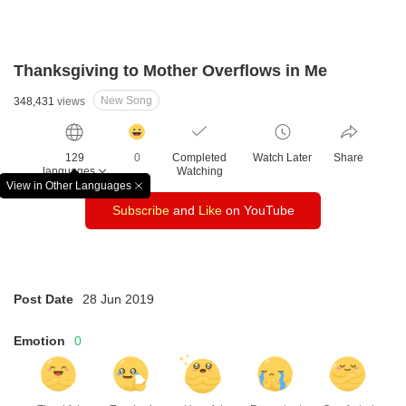
Thanksgiving to Mother Overflows in Me
New Song
348,431
views
감
동
129
0
Completed
Watch Later
Share
클
languages
Watching
릭
View in Other Languages
창
수
Subscribe
and
Like
on YouTube
닫
기
Post Date
28 Jun 2019
Emotion
0