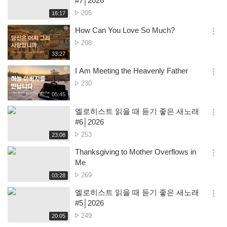
#7│2026
션
No.
205
재
16:17
더
생
of
보
시
How Can You Love So Much?
views
기
간
옵
No.
208
션
of
재
33:27
더
생
views
보
시
I Am Meeting the Heavenly Father
기
간
옵
No.
230
션
of
재
05:45
더
생
views
보
시
엘로히스트 읽을 때 듣기 좋은 새노래
기
간
옵
#6│2026
션
No.
253
재
23:08
더
생
of
보
시
Thanksgiving to Mother Overflows in
views
기
간
옵
Me
션
No.
269
재
03:28
더
생
of
보
시
엘로히스트 읽을 때 듣기 좋은 새노래
views
기
간
옵
#5│2026
션
No.
249
재
20:05
더
생
of