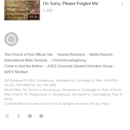
보
시
I'm Sorry, Please Forgive Me
views
기
간
옵
No.
255
션
of
재
03:39
더
생
views
보
시
기
간
The Church of God Official Site
Awards Received
Media Reports
International Bible Seminar
Christ Ahnsahnghong
Come to God the Mother
ASEZ University Student Volunteer Group
WATV Member
119 Bundang P.O.Box, Bundang-gu, Seongnam-si, Gyeonggi-do, Rep. of KOREA
Tel 031-738-5999 Fax 031-738-5998
Head Office: 50, Sunae-ro, Bundang-gu, Seongnam-si, Gyeonggi-do, Rep. of Korea
Main Church: 35, Pangyoyeok-ro, Bundang-gu, Seongnam-si, Gyeonggi-do, Rep. of
Korea
ⓒ World Mission Society Church of God. All rights reserved.
Privacy Policy
트
페
라
KaKao
위
이
인
터
스