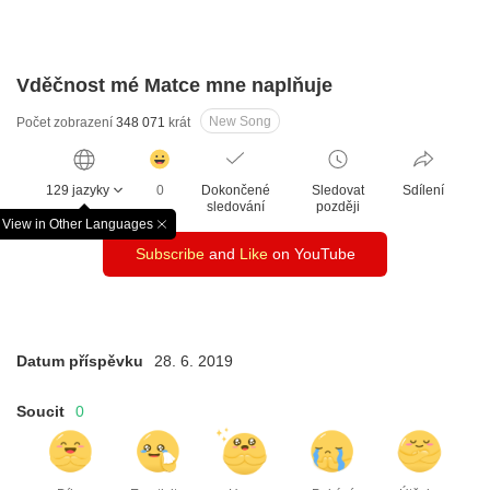
Vděčnost mé Matce mne naplňuje
New Song
Počet zobrazení
348 071
krát
감
동
129 jazyky
0
Dokončené
Sledovat
Sdílení
클
sledování
později
릭
View in Other Languages
창
수
Subscribe
and
Like
on YouTube
닫
기
Datum příspěvku
28. 6. 2019
Soucit
0