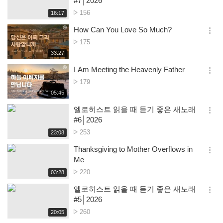
#7│2026
션
Počet
156
재
16:17
더
생
zobrazení
보
시
How Can You Love So Much?
기
간
옵
Počet
175
션
zobrazení
재
33:27
더
생
보
시
I Am Meeting the Heavenly Father
기
간
옵
Počet
179
션
zobrazení
재
05:45
더
생
보
시
엘로히스트 읽을 때 듣기 좋은 새노래
기
간
옵
#6│2026
션
Počet
253
재
23:08
더
생
zobrazení
보
시
Thanksgiving to Mother Overflows in
기
간
옵
Me
션
Počet
220
재
03:28
더
생
zobrazení
보
시
엘로히스트 읽을 때 듣기 좋은 새노래
기
간
옵
#5│2026
션
Počet
260
재
20:05
더
생
zobrazení