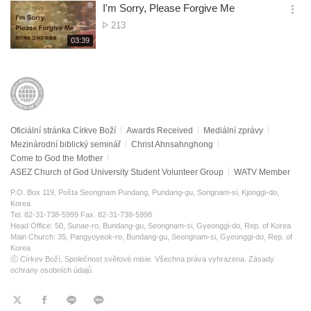
보
시
I'm Sorry, Please Forgive Me
기
간
옵
Počet
213
션
zobrazení
재
03:39
더
생
보
시
기
간
Oficiální stránka Církve Boží
Awards Received
Mediální zprávy
Mezinárodní biblický seminář
Christ Ahnsahnghong
Come to God the Mother
ASEZ Church of God University Student Volunteer Group
WATV Member
P.O. Box 119, Pošta Seongnam Pundang, Pundang-gu, Songnam-si, Kjonggi-do,
Korea
Tel. 82-31-738-5999 Fax. 82-31-738-5998
Head Office: 50, Sunae-ro, Bundang-gu, Seongnam-si, Gyeonggi-do, Rep. of Korea
Main Church: 35, Pangyoyeok-ro, Bundang-gu, Seongnam-si, Gyeonggi-do, Rep. of
Korea
ⓒ Církev Boží, Společnost světové misie. Všechna práva vyhrazena.
Zásady
ochrany osobních údajů
트
페
라
KaKao