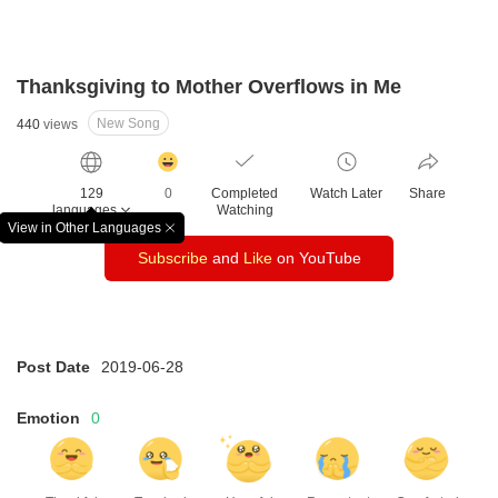
Thanksgiving to Mother Overflows in Me
New Song
440
views
감
동
129
0
Completed
Watch Later
Share
클
languages
Watching
릭
View in Other Languages
창
수
Subscribe
and
Like
on YouTube
닫
기
Post Date
2019-06-28
Emotion
0