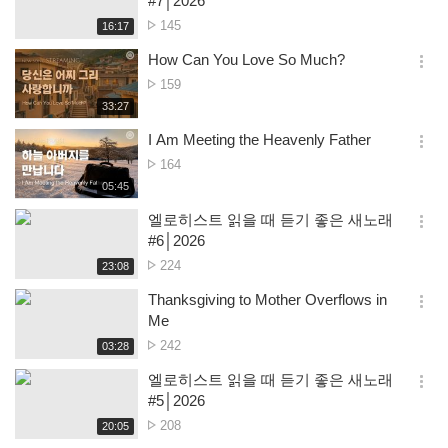
#7│2026
션
No.
145
재
16:17
더
생
of
보
시
How Can You Love So Much?
views
기
간
옵
No.
159
션
of
재
33:27
더
생
views
보
시
I Am Meeting the Heavenly Father
기
간
옵
No.
164
션
of
재
05:45
더
생
views
보
시
엘로히스트 읽을 때 듣기 좋은 새노래
기
간
옵
#6│2026
션
No.
224
재
23:08
더
생
of
보
시
Thanksgiving to Mother Overflows in
views
기
간
옵
Me
션
No.
242
재
03:28
더
생
of
보
시
엘로히스트 읽을 때 듣기 좋은 새노래
views
기
간
옵
#5│2026
션
No.
208
재
20:05
더
생
of