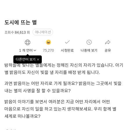
도시에 뜨는 별
애니메이션
조회수
84,613
회
감동
클릭수
1 개 언어
75,270
시청완료
나중에 보기
공유
다른언어 보기
창
밤하늘에 빛나는 별들에게는 정해진 자신의 자리가 있습니다. 아기
닫기
별 밝음이도 자신이 빛을 낼 자리를 배정 받게 됩니다.
과연 밝음이는 어떤 자리로 가게 될까요? 밝음이는 그곳에서 빛을
내는 별의 사명을 잘 할 수 있을까요?
밝음이 이야기를 보면서 여러분은 지금 어떤 자리에서 어떤
마음으로 자신의 일을 하고 있는지 생각해보세요. 우리 함께 별
세계로 떠나볼까요?