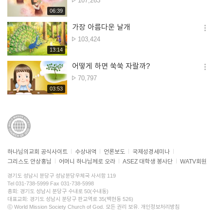
107,263
더보
재생시간
06:39
가장 아름다운 날개
옵션
조회수
103,424
더보
재생시간
13:14
어떻게 하면 쑥쑥 자랄까?
옵션
조회수
70,797
더보
재생시간
03:53
하나님의교회 공식사이트
수상내역
언론보도
국제성경세미나
그리스도 안상홍님
어머니 하나님께로 오라
ASEZ 대학생 봉사단
WATV회원
경기도 성남시 분당구 성남분당우체국 사서함 119
Tel 031-738-5999 Fax 031-738-5998
총회: 경기도 성남시 분당구 수내로 50(수내동)
대표교회: 경기도 성남시 분당구 판교역로 35(백현동 526)
ⓒ World Mission Society Church of God. 모든 권리 보유.
개인정보처리방침