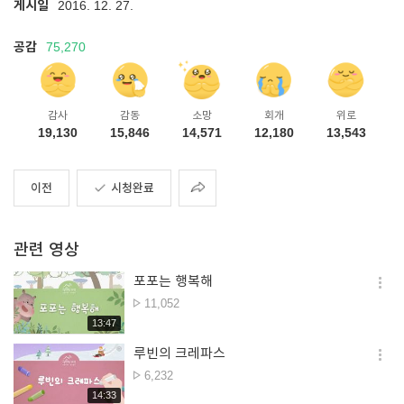
게시일
2016. 12. 27.
공감
75,270
감사
감동
소망
회개
위로
19,130
15,846
14,571
12,180
13,543
공유
이전
시청완료
관련 영상
포포는 행복해
옵션
조회수
11,052
더보
재생시간
13:47
루빈의 크레파스
옵션
조회수
6,232
더보
재생시간
14:33