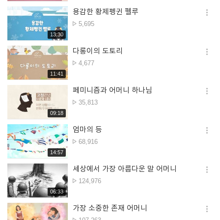
용감한 황제펭귄 펠루
옵션
조회수
5,695
더보
재생시간
13:30
다롱이의 도토리
옵션
조회수
4,677
더보
재생시간
11:41
페미니즘과 어머니 하나님
옵션
조회수
35,813
더보
재생시간
09:18
엄마의 등
옵션
조회수
68,916
더보
재생시간
14:57
세상에서 가장 아름다운 말 어머니
옵션
조회수
124,976
더보
재생시간
06:33
가장 소중한 존재 어머니
옵션
조회수