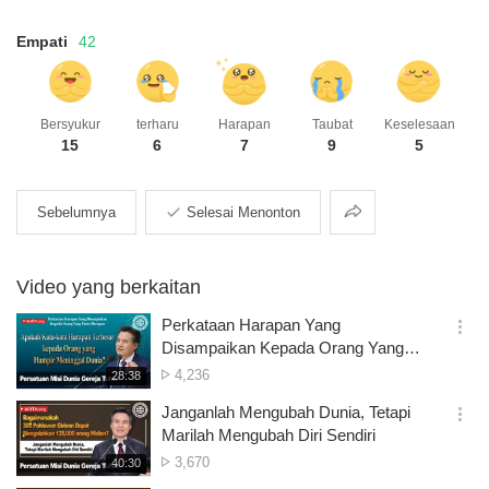
Empati
42
Bersyukur
terharu
Harapan
Taubat
Keselesaan
15
6
7
9
5
Berkongsi
Sebelumnya
Selesai Menonton
Video yang berkaitan
Perkataan Harapan Yang
옵
Disampaikan Kepada Orang Yang
션
Putus Harapan
Tontonan
4,236
재
28:38
더
생
보
시
Janganlah Mengubah Dunia, Tetapi
기
간
옵
Marilah Mengubah Diri Sendiri
션
Tontonan
3,670
재
40:30
더
생
보