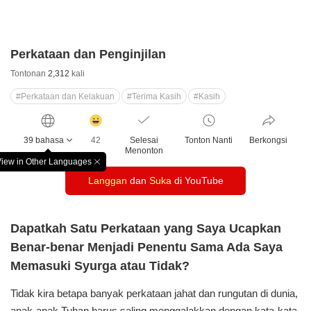
Perkataan dan Penginjilan
Tontonan
2,312
kali
#Perkataan dan Kelakuan
#Terima Kasih
#Kasih
감
동
39 bahasa
42
Selesai
Tonton Nanti
Berkongsi
클
Menonton
릭
iew in Other Languages
창
수
Langgan
dan
Suka
di YouTube
닫
기
Dapatkah Satu Perkataan yang Saya Ucapkan
Benar-benar Menjadi Penentu Sama Ada Saya
Memasuki Syurga atau Tidak?
Tidak kira betapa banyak perkataan jahat dan rungutan di dunia,
anak-anak Tuhan harus saling menggalakkan dengan kata-kata