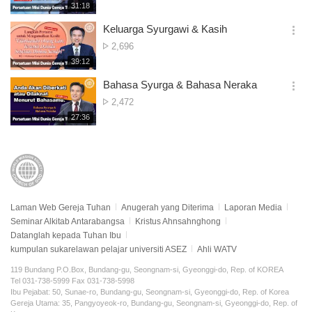
재
31:18
더
생
보
시
Keluarga Syurgawi & Kasih
기
간
옵
Tontonan
2,696
션
재
39:12
더
생
보
시
Bahasa Syurga & Bahasa Neraka
기
간
옵
Tontonan
2,472
션
재
27:36
더
생
보
시
기
간
Laman Web Gereja Tuhan
Anugerah yang Diterima
Laporan Media
Seminar Alkitab Antarabangsa
Kristus Ahnsahnghong
Datanglah kepada Tuhan Ibu
kumpulan sukarelawan pelajar universiti ASEZ
Ahli WATV
119 Bundang P.O.Box, Bundang-gu, Seongnam-si, Gyeonggi-do, Rep. of KOREA
Tel 031-738-5999 Fax 031-738-5998
Ibu Pejabat: 50, Sunae-ro, Bundang-gu, Seongnam-si, Gyeonggi-do, Rep. of Korea
Gereja Utama: 35, Pangyoyeok-ro, Bundang-gu, Seongnam-si, Gyeonggi-do, Rep. of