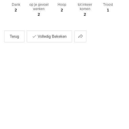
Dank
op je gevoel
Hoop
tot inkeer
Troost
werken
komen
2
2
1
2
2
Delen
Terug
Volledig Bekeken