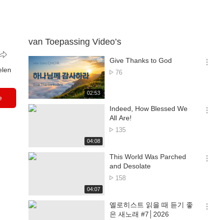
van Toepassing Video’s
Give Thanks to God
옵
elen
Nr.
76
션
van
더
de
재
02:53
보
e
bezichtingen
생
기
시
Indeed, How Blessed We
간
옵
All Are!
션
Nr.
135
더
van
재
04:08
보
de
생
기
시
This World Was Parched
bezichtingen
간
옵
and Desolate
션
Nr.
158
더
van
재
04:07
보
de
생
기
시
엘로히스트 읽을 때 듣기 좋
bezichtingen
간
옵
은 새노래 #7│2026