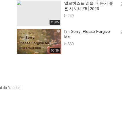
기
시
엘로히스트 읽을 때 듣기 좋
bezichtingen
간
옵
은 새노래 #5│2026
션
Nr.
239
더
van
재
20:05
보
de
생
기
시
I'm Sorry, Please Forgive
bezichtingen
간
옵
Me
션
Nr.
330
더
van
재
03:39
보
de
생
기
시
bezichtingen
간
d de Moeder