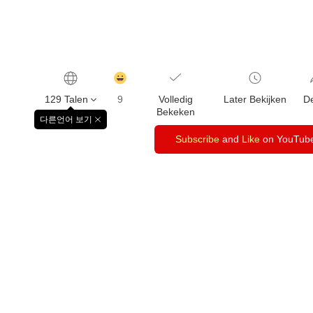
감
동
129 Talen
9
Volledig
Later Bekijken
D
클
Bekeken
릭
다른언어 보기
창
수
닫
Subscribe
and
Like
on YouTub
기