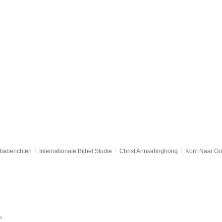
iaberichten
Internationale Bijbel Studie
Christ Ahnsahnghong
Kom Naar Go
a