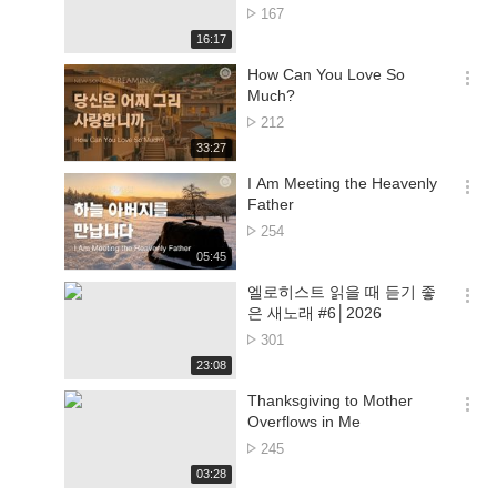
션
Nr.
167
더
van
재
16:17
보
de
생
기
시
How Can You Love So
bezichtingen
간
옵
Much?
션
Nr.
212
더
van
재
33:27
보
de
생
기
시
I Am Meeting the Heavenly
bezichtingen
간
옵
Father
션
Nr.
254
더
van
재
05:45
보
de
생
기
시
엘로히스트 읽을 때 듣기 좋
bezichtingen
간
옵
은 새노래 #6│2026
션
Nr.
301
더
van
재
23:08
보
de
생
기
시
Thanksgiving to Mother
bezichtingen
간
옵
Overflows in Me
션
Nr.
245
더
van
재
03:28
보
de
생