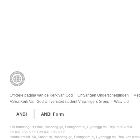
Officiele pagina van de Kerk van God
Ontvangen Onderscheidingen
Med
ASEZ Kerk Van God Universiteit student Vrijwilligers Groep
Watv Lid
ANBI
ANBI Form
119 Bundang P.O.Box, Bundang-gu, Seongnam-si, Gyeonggi-do, Rep. of KOREA
Tel 031-738-5999 Fax 031-738-5998
Hoofdkantoor: 50, Sunae-ro, Bundang-gu, Seongnam-si, Gyeonggi-do, Rep. van Kore