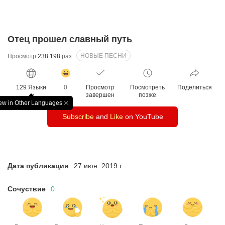
Отец прошел славный путь
НОВЫЕ ПЕСНИ
Просмотр
238 198
раз
감
동
129 Языки
0
Просмотр
Посмотреть
Поделиться
클
завершен
позже
릭
ew in Other Languages
창
수
Subscribe
and
Like
on YouTube
닫
기
Дата публикации
27 июн. 2019 г.
Сочуствие
0