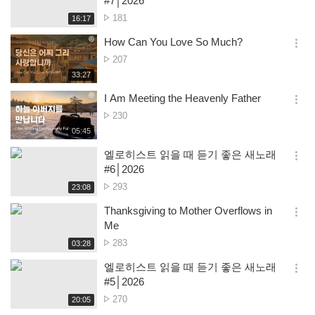
#7│2026
션
Просмотр
181
재
16:17
더
생
보
시
How Can You Love So Much?
기
간
옵
Просмотр
207
션
재
33:27
더
생
보
시
I Am Meeting the Heavenly Father
기
간
옵
Просмотр
230
션
재
05:45
더
생
보
시
엘로히스트 읽을 때 듣기 좋은 새노래
기
간
옵
#6│2026
션
Просмотр
293
재
23:08
더
생
보
시
Thanksgiving to Mother Overflows in
기
간
옵
Me
션
Просмотр
283
재
03:28
더
생
보
시
엘로히스트 읽을 때 듣기 좋은 새노래
기
간
옵
#5│2026
션
Просмотр
270
재
20:05
더
생