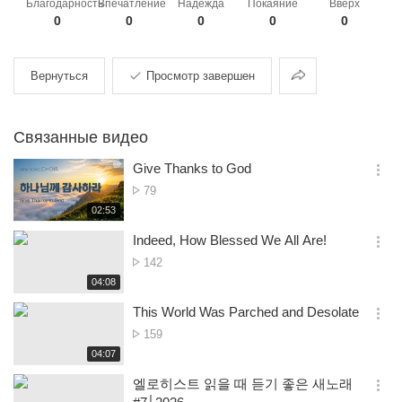
Благодарность
Впечатление
Надежда
Покаяние
Вверх
0
0
0
0
0
Поделиться
Вернуться
Просмотр завершен
Связанные видео
Give Thanks to God
옵
Просмотр
79
션
재
02:53
더
생
보
시
Indeed, How Blessed We All Are!
기
간
옵
Просмотр
142
션
재
04:08
더
생
보
시
This World Was Parched and Desolate
기
간
옵
Просмотр
159
션
재
04:07
더
생
보
시
엘로히스트 읽을 때 듣기 좋은 새노래
기
간
옵