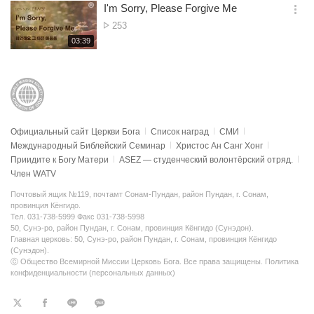
보
시
I'm Sorry, Please Forgive Me
기
간
옵
Просмотр
253
션
재
03:39
더
생
보
시
기
간
Официальный сайт Церкви Бога
Список наград
СМИ
Международный Библейский Семинар
Христос Ан Санг Хонг
Приидите к Богу Матери
ASEZ — студенческий волонтёрский отряд.
Член WATV
Почтовый ящик №119, почтамт Сонам-Пундан, район Пундан, г. Сонам,
провинция Кёнгидо.
Тел. 031-738-5999 Факс 031-738-5998
50, Сунэ-ро, район Пундан, г. Сонам, провинция Кёнгидо (Сунэдон).
Главная церковь: 50, Сунэ-ро, район Пундан, г. Сонам, провинция Кёнгидо
(Сунэдон).
ⓒ Общество Всемирной Миссии Церковь Бога. Все права защищены.
Политика
конфиденциальности (персональных данных)
트
페
라
KaKao