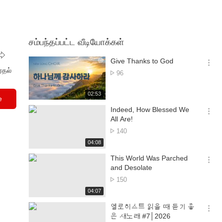
சம்பந்தப்பட்ட வீடியோக்கள்
Give Thanks to God
옵
ர்தல்
பார்த்த
96
션
எண்ணிக்கை
더
재
02:53
보
e
생
기
시
Indeed, How Blessed We
간
옵
All Are!
션
பார்த்த
140
더
எண்ணிக்கை
재
04:08
보
생
기
시
This World Was Parched
간
옵
and Desolate
션
பார்த்த
150
더
எண்ணிக்கை
재
04:07
보
생
기
시
엘로히스트 읽을 때 듣기 좋
간
옵
은 새노래 #7│2026