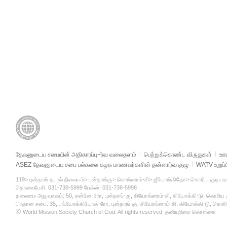
தேவனுடைய சபையின் அதிகாரப்பு+ர்வ வலைதளம்
பெற்றுக்கொண்ட விருதுகள்
ஊட
ASEZ தேவனுடைய சபை பல்கலை கழக மாணவர்களின் தன்னார்வ குழு
WATV உறுப்ப
119> புன்தாங் தபால் நிலையம்> புன்தாங்கு> சொங்னாம்-சி> ஜீயோங்கிதோ> கொரிய குடியரச
தொலைபேசி: 031-738-5999 பேக்ஸ்: 031-738-5998
தலைமை அலுவலகம்: 50, சன்னே-ரோ, புன்தாங்-கு, சியோங்னாம்-சி, கியோக்கி-டு, கொரிய க
பிரதான சபை: 35, பங்யோக்கியோக்-ரோ, புன்தாங்-கு, சியோங்னாம்-சி, கியோக்கி-டு, கொரி
ⓒ World Mission Society Church of God. All rights reserved.
தனியுரிமை கொள்கை