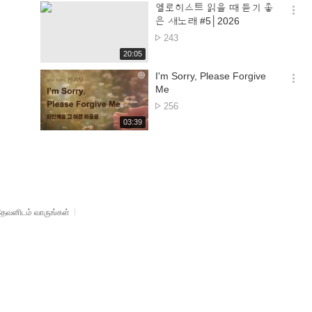
기
시
엘로히스트 읽을 때 듣기 좋
간
옵
은 새노래 #5│2026
션
பார்த்த
243
더
எண்ணிக்கை
재
20:05
보
생
기
시
I'm Sorry, Please Forgive
간
옵
Me
션
பார்த்த
256
더
எண்ணிக்கை
재
03:39
보
생
기
시
간
தேவனிடம் வாருங்கள்