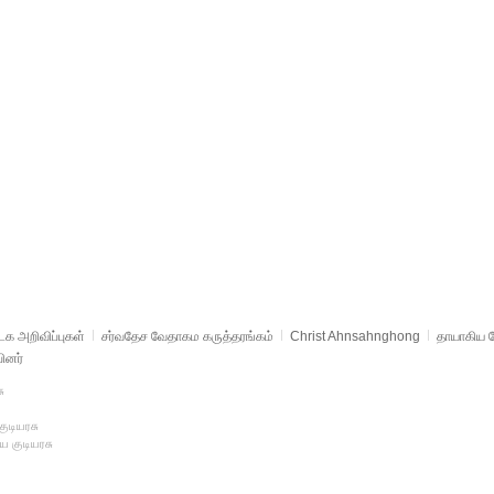
க அறிவிப்புகள்
சர்வதேச வேதாகம கருத்தரங்கம்
Christ Ahnsahnghong
தாயாகிய 
ினர்
ு
ுடியரசு
ய குடியரசு