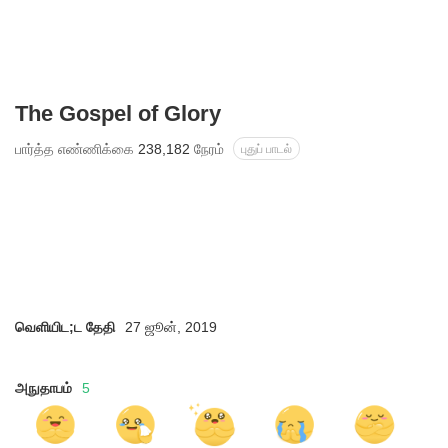
The Gospel of Glory
பார்த்த எண்ணிக்கை
238,182
நேரம்
புதுப் பாடல்
வெளியிட;ட தேதி
27 ஜூன், 2019
அநுதாபம்
5