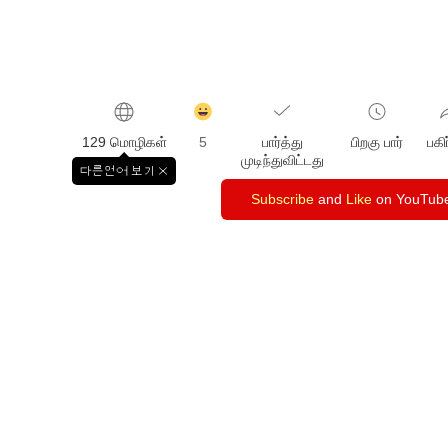
감
동
129 மொழிகள்
5
பார்த்து
பிறகு பார்
பகி
클
முடிந்துவிட்டது
릭
다른언어 보기
창
수
닫
Subscribe
and
Like
on YouTub
기