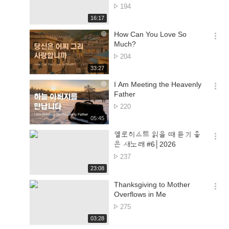
션
பார்த்த
194
더
எண்ணிக்கை
재
16:17
보
생
기
시
How Can You Love So
간
옵
Much?
션
பார்த்த
204
더
எண்ணிக்கை
재
33:27
보
생
기
시
I Am Meeting the Heavenly
간
옵
Father
션
பார்த்த
220
더
எண்ணிக்கை
재
05:45
보
생
기
시
엘로히스트 읽을 때 듣기 좋
간
옵
은 새노래 #6│2026
션
பார்த்த
237
더
எண்ணிக்கை
재
23:08
보
생
기
시
Thanksgiving to Mother
간
옵
Overflows in Me
션
பார்த்த
275
더
எண்ணிக்கை
재
03:28
보
생