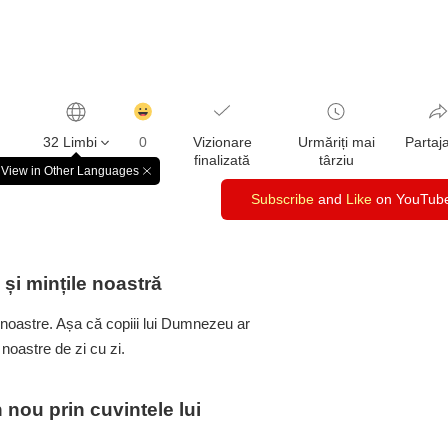
감
동
32 Limbi
0
Vizionare
Urmăriți mai
Partaj
클
finalizată
târziu
릭
View in Other Languages
창
수
닫
Subscribe
and
Like
on YouTub
기
și mințile noastră
 noastre. Așa că copiii lui Dumnezeu ar
 noastre de zi cu zi.
 nou prin cuvintele lui