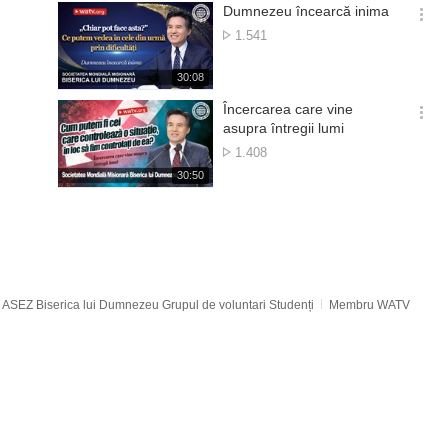
기
시
Dumnezeu încearcă inima
간
옵
Numărul
1.541
션
de
더
vizionări
재
30:08
보
생
기
시
Încercarea care vine
간
옵
asupra întregii lumi
션
Numărul
1.408
더
de
재
30:50
보
vizionări
생
기
시
간
ASEZ Biserica lui Dumnezeu Grupul de voluntari Studenți
Membru WATV