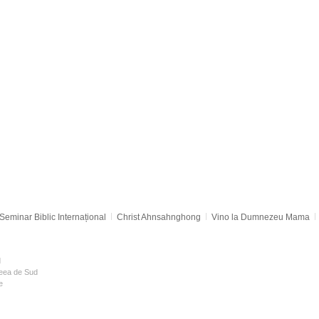
Seminar Biblic Internațional
Christ Ahnsahnghong
Vino la Dumnezeu Mama
d
reea de Sud
e