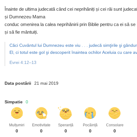
Înainte de ultima judecată când cei neprihăniți și cei răi sunt judec
și Dumnezeu Mama
conduc omenirea la calea neprihănirii prin Biblie pentru ca ei să se
și să fie mântuiți.
Căci Cuvântul lui Dumnezeu este viu . . . judecă simţirile şi gândur
El, ci totul este gol şi descoperit înaintea ochilor Aceluia cu care 
Evrei 4:12–13
Data postării
21 mai 2019
Simpatie
0
Mulțumiri
Emotivitate
Speranță
Pocăință
Consolare
0
0
0
0
0