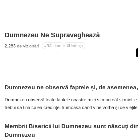
Dumnezeu Ne Supraveghează
2.283
de vizionări
#Răbdare
#Umilința
Dumnezeu ne observă faptele și, de asemenea, 
Dumnezeu observă toate faptele noastre mici și mari cât și mințile
trebui să țină calea credinței frumoasă când vine vorba și de viețile
Membrii Bisericii lui Dumnezeu sunt născuți din
Dumnezeu