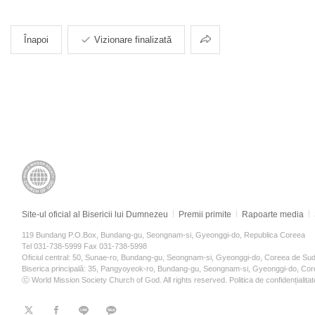
Partajarea
Înapoi
Vizionare finalizată
Site-ul oficial al Bisericii lui Dumnezeu
Premii primite
Rapoarte media
119 Bundang P.O.Box, Bundang-gu, Seongnam-si, Gyeonggi-do, Republica Coreea
Tel 031-738-5999 Fax 031-738-5998
Oficiul central: 50, Sunae-ro, Bundang-gu, Seongnam-si, Gyeonggi-do, Coreea de Su
Biserica principală: 35, Pangyoyeok-ro, Bundang-gu, Seongnam-si, Gyeonggi-do, Co
ⓒ World Mission Society Church of God. All rights reserved.
Politica de confidențialitat
트
페
라
KaKao