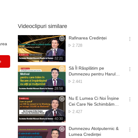
Videoclipuri similare
Rafinarea Credinței
옵
area
Numărul
2.728
션
de
더
vizionări
재
32:21
보
e
생
기
시
Să Îl Răsplătim pe
간
옵
Dumnezeu pentru Harul
션
Său
Numărul
2.441
더
de
재
28:58
보
vizionări
생
기
시
Nu E Lumea Ci Noi Înșine
간
옵
Cei Care Ne Schimbăm
션
Primii
Numărul
2.427
더
de
재
40:30
보
vizionări
생
기
시
Dumnezeu Atotputernic &
간
옵
Lumea Credinței