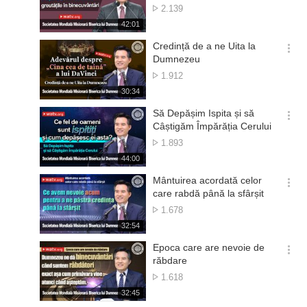
션
Numărul
2.139
더
de
재
42:01
보
vizionări
생
기
시
Credință de a ne Uita la
간
옵
Dumnezeu
션
Numărul
1.912
더
de
재
30:34
보
vizionări
생
기
시
Să Depășim Ispita și să
간
옵
Câștigăm Împărăția Cerului
션
Numărul
1.893
더
de
재
44:00
보
vizionări
생
기
시
Mântuirea acordată celor
간
옵
care rabdă până la sfârșit
션
Numărul
1.678
더
de
재
32:54
보
vizionări
생
기
시
Epoca care are nevoie de
간
옵
răbdare
션
Numărul
1.618
더
de
재
32:45
보
vizionări
생