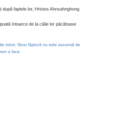
ați după faptele lor, Hristos Ahnsahnghong
 poată întoarce de la căile lor păcătoase
ile inimii. Nicio făptură nu este ascunsă de
avem a face.