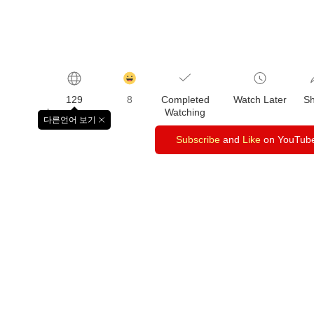
감
동
129
8
Completed
Watch Later
S
클
languages
Watching
릭
다른언어 보기
창
수
닫
Subscribe
and
Like
on YouTub
기