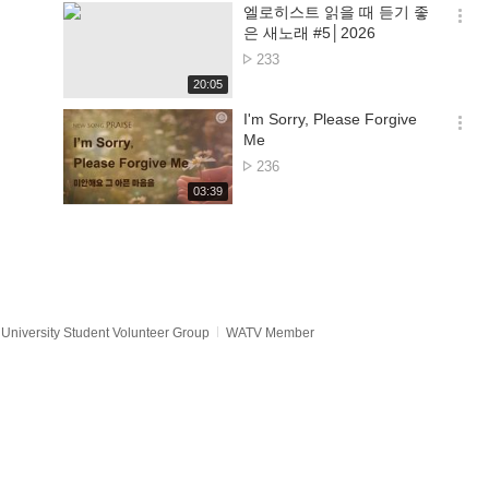
기
시
엘로히스트 읽을 때 듣기 좋
간
옵
은 새노래 #5│2026
션
No.
233
더
of
재
20:05
보
views
생
기
시
I'm Sorry, Please Forgive
간
옵
Me
션
No.
236
더
of
재
03:39
보
views
생
기
시
간
University Student Volunteer Group
WATV Member