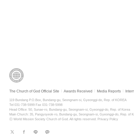
The Church of God Official Site
Awards Received
Media Reports
Inter
119 Bundang P.O.Box, Bundang-gu, Seongnam-si, Gyeonggi-do, Rep. of KOREA
Tel 031-738-5999 Fax 031-738-5998
Head Office: 50, Sunae-ro, Bundang-gu, Seongnam-si, Gyeonggi-do, Rep. of Korea
Main Church: 35, Pangyoyeok-ro, Bundang-gu, Seongnam-si, Gyeonggi-do, Rep. of K
ⓒ World Mission Society Church of God. All rights reserved.
Privacy Policy
트
페
라
KaKao