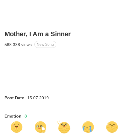
Mother, I Am a Sinner
568 338
views
New Song
Post Date
15.07.2019
Emotion
8