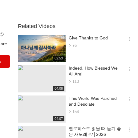
Related Videos
Give Thanks to God
옵
hare
No.
76
션
of
더
views
재
02:53
보
e
생
기
시
Indeed, How Blessed We
간
옵
All Are!
션
No.
110
더
of
재
04:08
보
views
생
기
시
This World Was Parched
간
옵
and Desolate
션
No.
154
더
of
재
04:07
보
views
생
기
시
엘로히스트 읽을 때 듣기 좋
간
옵
은 새노래 #7│2026