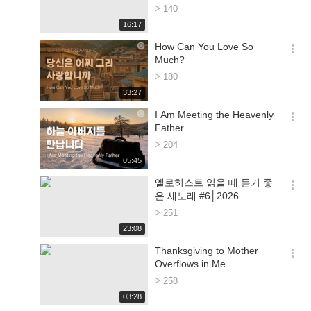
션
No.
140
더
of
재
16:17
보
views
생
기
시
How Can You Love So
간
옵
Much?
션
No.
180
더
of
재
33:27
보
views
생
기
시
I Am Meeting the Heavenly
간
옵
Father
션
No.
204
더
of
재
05:45
보
views
생
기
시
엘로히스트 읽을 때 듣기 좋
간
옵
은 새노래 #6│2026
션
No.
251
더
of
재
23:08
보
views
생
기
시
Thanksgiving to Mother
간
옵
Overflows in Me
션
No.
258
더
of
재
03:28
보
views
생