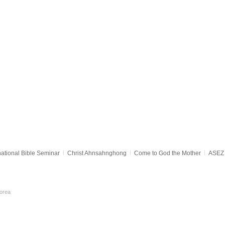
national Bible Seminar
Christ Ahnsahnghong
Come to God the Mother
ASEZ 
orea