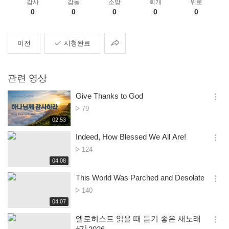
감사
감동
소망
회개
위로
0
0
0
0
0
공
이전
시청완료
유
관련 영상
Give Thanks to God
옵
조
79
션
회
재
02:53
더
생
수
보
시
Indeed, How Blessed We All Are!
기
간
옵
조
124
션
회
재
04:08
더
생
수
보
시
This World Was Parched and Desolate
기
간
옵
조
140
션
회
재
04:07
더
생
수
보
시
엘로히스트 읽을 때 듣기 좋은 새노래
기
간
옵