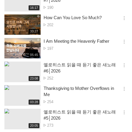
#7│2026
션
조
190
재
16:17
더
생
회
보
시
How Can You Love So Much?
수
기
간
옵
조
202
션
회
재
33:27
더
생
수
보
시
I Am Meeting the Heavenly Father
기
간
옵
조
197
션
회
재
05:45
더
생
수
보
시
엘로히스트 읽을 때 듣기 좋은 새노래
기
간
옵
#6│2026
션
조
252
재
23:08
더
생
회
보
시
Thanksgiving to Mother Overflows in
수
기
간
옵
Me
션
조
254
재
03:28
더
생
회
보
시
엘로히스트 읽을 때 듣기 좋은 새노래
수
기
간
옵
#5│2026
션
조
273
재
20:05
더
생
회