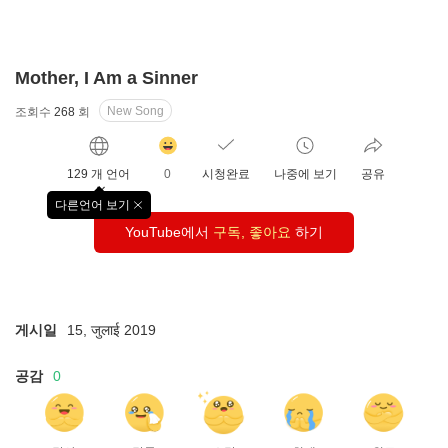
Mother, I Am a Sinner
New Song
조회수
268
회
감
동
129 개 언어
0
시청완료
나중에 보기
공유
클
릭
다른언어 보기
창
수
YouTube에서
구독, 좋아요
하기
닫
기
게시일
15, जुलाई 2019
공감
0