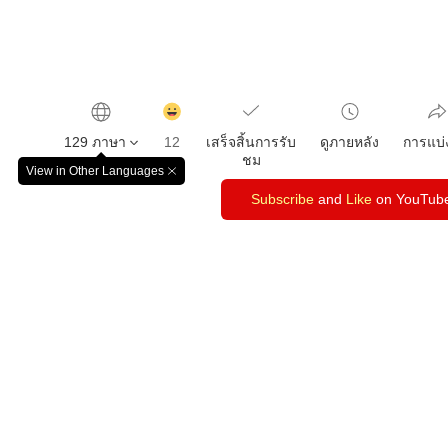
감
동
129 ภาษา
12
เสร็จสิ้นการรับ
ดูภายหลัง
การแบ่
클
ชม
릭
View in Other Languages
창
수
닫
Subscribe
and
Like
on YouTub
기