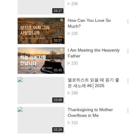
션
จำนวน
206
더
การ
재
16:17
보
ดู
생
기
시
How Can You Love So
간
옵
Much?
션
จำนวน
230
더
การ
재
33:27
보
ดู
생
기
시
I Am Meeting the Heavenly
간
옵
Father
션
จำนวน
230
더
การ
재
05:45
보
ดู
생
기
시
엘로히스트 읽을 때 듣기 좋
간
옵
은 새노래 #6│2026
션
จำนวน
299
더
การ
재
23:08
보
ดู
생
기
시
Thanksgiving to Mother
간
옵
Overflows in Me
션
จำนวน
315
더
การ
재
03:28
보
ดู
생