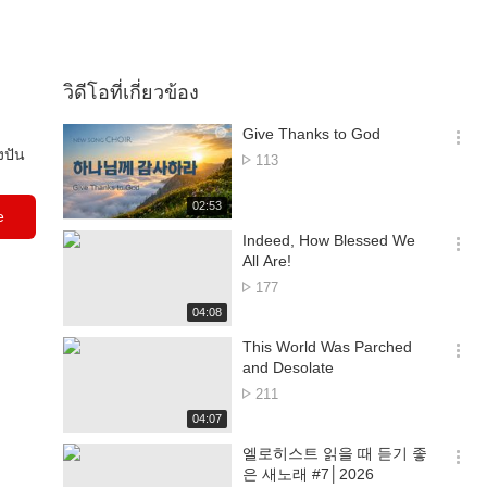
วิดีโอที่เกี่ยวข้อง
Give Thanks to God
옵
งปัน
จำนวน
113
션
การ
더
ดู
재
02:53
보
e
생
기
시
Indeed, How Blessed We
간
옵
All Are!
션
จำนวน
177
더
การ
재
04:08
보
ดู
생
기
시
This World Was Parched
간
옵
and Desolate
션
จำนวน
211
더
การ
재
04:07
보
ดู
생
기
시
엘로히스트 읽을 때 듣기 좋
간
옵
은 새노래 #7│2026