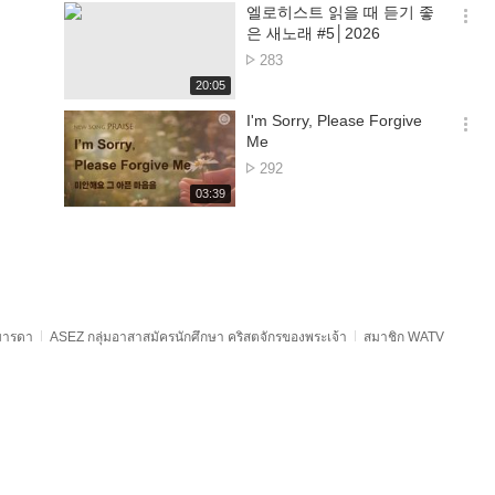
기
시
엘로히스트 읽을 때 듣기 좋
간
옵
은 새노래 #5│2026
션
จำนวน
283
더
การ
재
20:05
보
ดู
생
기
시
I'm Sorry, Please Forgive
간
옵
Me
션
จำนวน
292
더
การ
재
03:39
보
ดู
생
기
시
간
ะมารดา
ASEZ กลุ่มอาสาสมัครนักศึกษา คริสตจักรของพระเจ้า
สมาชิก WATV