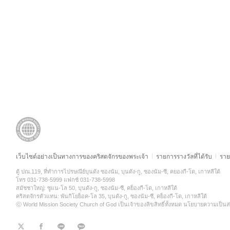
เว็บไซต์อย่างเป็นทางการของคริสตจักรของพระเจ้า
รายการรางวัลที่ได้รับ
ราย
ตู้ ปณ.119, ที่ทำการไปรษณีย์บุนดัง ซองนัม, บุนดัง-กู, ซองนัม-ซี, คยองกี-โด, เกาหลีใต้
โทร 031-738-5999 แฟกซ์ 031-738-5998
สมัชชาใหญ่: ซูแน-โล 50, บุนดัง-กู, ซองนัม-ซี, คย็องกี-โด, เกาหลีใต้
คริสตจักรตัวแทน: พันกิโยย็อค-โล 35, บุนดัง-กู, ซองนัม-ซี, คย็องกี-โด, เกาหลีใต้
ⓒ World Mission Society Church of God เป็นเจ้าของลิขสิทธิ์ทั้งหมด
นโยบายความเป็นส่
트
페
라
KaKao