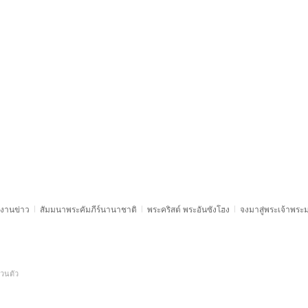
งานข่าว
สัมมนาพระคัมภีร์นานาชาติ
พระคริสต์ พระอันซังโฮง
จงมาสู่พระเจ้าพร
วนตัว