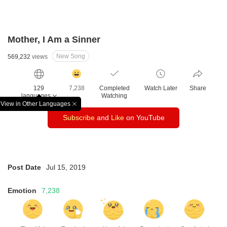
Mother, I Am a Sinner
New Song
569,232
views
감
동
129
7,238
Completed
Watch Later
Share
클
languages
Watching
릭
View in Other Languages
창
수
Subscribe
and
Like
on YouTube
닫
기
Post Date
Jul 15, 2019
Emotion
7,238