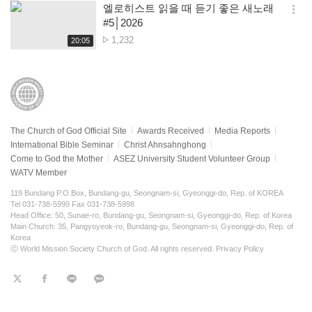
보
시
엘로히스트 읽을 때 듣기 좋은 새노래
views
기
간
옵
#5│2026
션
No.
1,232
재
20:05
더
생
of
보
시
views
기
간
The Church of God Official Site
Awards Received
Media Reports
International Bible Seminar
Christ Ahnsahnghong
Come to God the Mother
ASEZ University Student Volunteer Group
WATV Member
119 Bundang P.O.Box, Bundang-gu, Seongnam-si, Gyeonggi-do, Rep. of KOREA
Tel 031-738-5999 Fax 031-738-5998
Head Office: 50, Sunae-ro, Bundang-gu, Seongnam-si, Gyeonggi-do, Rep. of Korea
Main Church: 35, Pangyoyeok-ro, Bundang-gu, Seongnam-si, Gyeonggi-do, Rep. of
Korea
ⓒ World Mission Society Church of God. All rights reserved.
Privacy Policy
트
페
라
KaKao
위
이
인
터
스