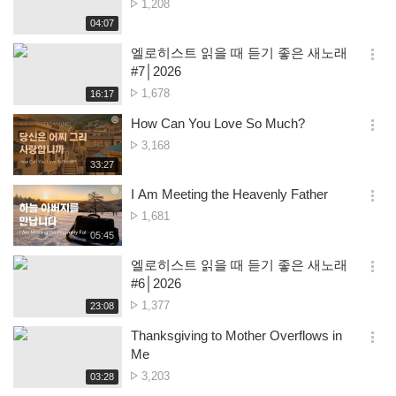
No.
1,208
션
of
재
04:07
더
생
views
보
시
엘로히스트 읽을 때 듣기 좋은 새노래
기
간
옵
#7│2026
션
No.
1,678
재
16:17
더
생
of
보
시
How Can You Love So Much?
views
기
간
옵
No.
3,168
션
of
재
33:27
더
생
views
보
시
I Am Meeting the Heavenly Father
기
간
옵
No.
1,681
션
of
재
05:45
더
생
views
보
시
엘로히스트 읽을 때 듣기 좋은 새노래
기
간
옵
#6│2026
션
No.
1,377
재
23:08
더
생
of
보
시
Thanksgiving to Mother Overflows in
views
기
간
옵
Me
션
No.
3,203
재
03:28
더
생
of