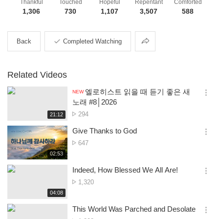
Thankful
Touched
Hopeful
Repentant
Comforted
1,306
730
1,107
3,507
588
Share
Back
Completed Watching
Related Videos
엘로히스트 읽을 때 듣기 좋은 새
NEW
옵
노래 #8│2026
션
No.
294
재
21:12
더
생
of
보
시
Give Thanks to God
views
기
간
옵
No.
647
션
of
재
02:53
더
생
views
보
시
Indeed, How Blessed We All Are!
기
간
옵
No.
1,320
션
of
재
04:08
더
생
views
보
시
This World Was Parched and Desolate
기
간
옵