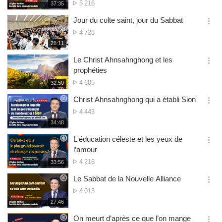
Nombre
5 216
재
37:35
더
생
de
보
시
Jour du culte saint, jour du Sabbat
visualisations
기
간
옵
Nombre
4 728
션
de
재
28:11
더
생
visualisations
보
시
Le Christ Ahnsahnghong et les
기
간
옵
prophéties
션
Nombre
4 605
재
32:50
더
생
de
보
시
Christ Ahnsahnghong qui a établi Sion
visualisations
기
간
옵
Nombre
4 443
션
de
재
34:48
더
생
visualisations
보
시
L'éducation céleste et les yeux de
기
간
옵
l’amour
션
Nombre
4 216
재
33:56
더
생
de
보
시
Le Sabbat de la Nouvelle Alliance
visualisations
기
간
옵
Nombre
4 013
션
de
재
27:46
더
생
visualisations
보
시
On meurt d’après ce que l’on mange