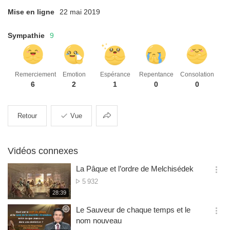
Mise en ligne
22 mai 2019
Sympathie
9
Remerciement
Emotion
Espérance
Repentance
Consolation
6
2
1
0
0
Partager
Retour
Vue
Vidéos connexes
La Pâque et l’ordre de Melchisédek
옵
Nombre
5 932
션
de
재
28:39
더
생
visualisations
보
시
Le Sauveur de chaque temps et le
기
간
옵
nom nouveau
션