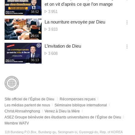
기
간
옵
et on vit d’après ce que l’on mange
션
Nombre
3 951
재
38:52
더
생
de
보
시
La nourriture envoyée par Dieu
visualisations
기
간
옵
Nombre
3 933
션
de
재
29:56
더
생
visualisations
보
시
L’invitation de Dieu
기
간
옵
Nombre
3 608
션
de
재
36:13
더
생
visualisations
보
시
기
간
Site officiel de l’Église de Dieu
Récompenses reçues
Les médias parlent de nous
Séminaire biblique international
Christ Ahnsahnghong
Venez à Dieu la Mère
ASEZ Groupe bénévole des étudiants universitaires de l’Église de Dieu
Membre WATV
119 Bundang P.O.Box, Bundang-gu, Seongnam-si, Gyeonggi-do, Rep. of KOREA