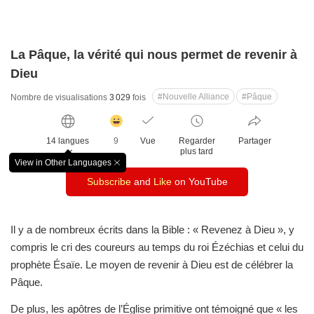
La Pâque, la vérité qui nous permet de revenir à
Dieu
#Nouvelle Alliance
#Pâque
Nombre de visualisations
3 029
fois
감
동
14 langues
9
Vue
Regarder
Partager
클
plus tard
릭
View in Other Languages
창
수
Subscribe
and
Like
on YouTube
닫
기
Il y a de nombreux écrits dans la Bible :
« Revenez à Dieu », y
compris le cri des coureurs
au temps du roi Ézéchias et celui du
prophète Ésaïe.
Le moyen de revenir à Dieu est de célébrer la
Pâque.
De plus, les apôtres de l’Église primitive
ont témoigné que « les