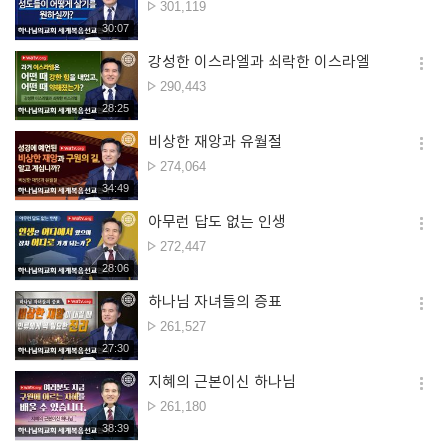
조회수
301,119
더보
재생시간
30:07
강성한 이스라엘과 쇠락한 이스라엘
옵션
조회수
290,443
더보
재생시간
28:25
비상한 재앙과 유월절
옵션
조회수
274,064
더보
재생시간
34:49
아무런 답도 없는 인생
옵션
조회수
272,447
더보
재생시간
28:06
하나님 자녀들의 증표
옵션
조회수
261,527
더보
재생시간
27:30
지혜의 근본이신 하나님
옵션
조회수
261,180
더보
재생시간
38:39