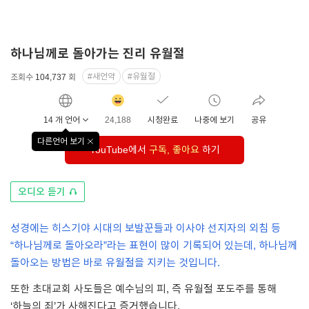
하나님께로 돌아가는 진리 유월절
#새언약
#유월절
조회수
104,737
회
감동
클릭수
14 개 언어
24,188
시청완료
나중에 보기
공유
다른언어 보기
창
YouTube에서
구독, 좋아요
하기
닫기
오디오
오디오 듣기
듣기
성경에는 히스기야 시대의 보발꾼들과 이사야 선지자의 외침 등
“하나님께로 돌아오라”라는 표현이 많이 기록되어 있는데, 하나님께
돌아오는 방법은 바로 유월절을 지키는 것입니다.
또한 초대교회 사도들은 예수님의 피, 즉 유월절 포도주를 통해
‘하늘의 죄’가 사해진다고 증거했습니다.