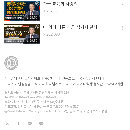
하늘 교육과 사랑의 눈
옵션
조회수
257,171
더보
재생시간
33:58
나 외에 다른 신을 섬기지 말라
옵션
조회수
252,080
더보
재생시간
29:52
하나님의교회 공식사이트
수상내역
언론보도
국제성경세미나
그리스도 안상홍님
어머니 하나님께로 오라
ASEZ 대학생 봉사단
WATV회원
경기도 성남시 분당구 성남분당우체국 사서함 119
Tel 031-738-5999 Fax 031-738-5998
총회: 경기도 성남시 분당구 수내로 50(수내동)
대표교회: 경기도 성남시 분당구 판교역로 35(백현동 526)
ⓒ World Mission Society Church of God. 모든 권리 보유.
개인정보처리방침
트위터
페이스북
라인
KaKao