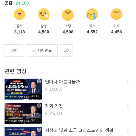
공감
24,188
감사
감동
소망
회개
위로
6,118
4,560
4,508
4,552
4,450
공유
이전
시청완료
관련 영상
얼마나 아름다울까
옵션
조회수
324,836
더보
재생시간
38:13
참과 거짓
옵션
조회수
315,141
더보
재생시간
38:55
세상의 빛과 소금 그리스도인의 생활
옵션