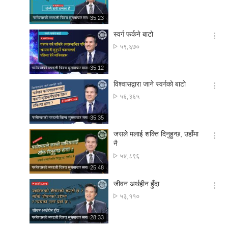
션
संख्या
더
재
35:23
보
생
기
시
स्वर्ग फर्कने बाटो
간
옵
अवलोकन
५९,६७०
션
संख्या
더
재
35:12
보
생
기
시
विश्वासद्वारा जाने स्वर्गको बाटो
간
옵
अवलोकन
५६,३६५
션
संख्या
더
재
35:35
보
생
기
시
जसले मलाई शक्ति दिनुहुन्छ, उहाँमा
간
옵
नै
션
अवलोकन
५४,८९६
더
संख्या
재
25:48
보
생
기
시
जीवन अर्थहीन हुँदा
간
옵
अवलोकन
५३,११०
션
संख्या
더
재
28:33
보
생