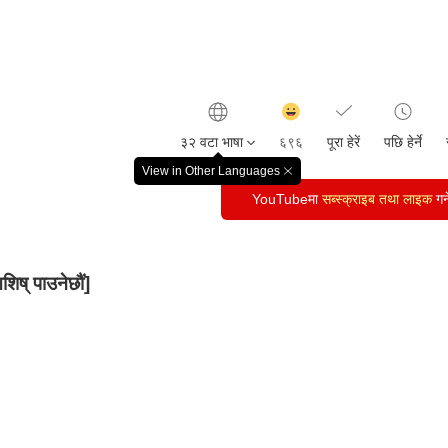
감
동
३२ वटा भाषा
६९६
पूरा हेरें
पछि हेर्ने
클
릭
View in Other Languages
창
수
YouTubeमा
닫
सब्स्क्राइब तथा लाइक
गर्न
기
िष् पाउनेछौं]