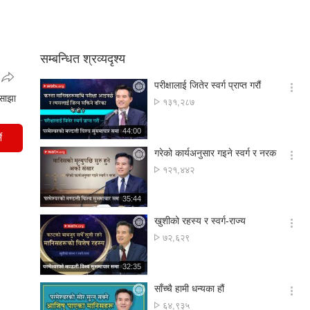
सम्बन्धित श्रव्यदृश्य
परीक्षालाई जितेर स्वर्ग प्राप्त गरौं
옵
साझा
अवलोकन
१३१,२८७
션
संख्या
더
재
44:00
보
े
생
기
시
गरेको कार्यअनुसार गइने स्वर्ग र नरक
간
옵
अवलोकन
१२१,४४२
션
संख्या
더
재
35:44
보
생
기
시
खुशीको रहस्य र स्वर्ग-राज्य
간
옵
अवलोकन
७२,६२९
션
संख्या
더
재
32:35
보
생
기
시
साँच्चै हामी धन्यका हौं
간
옵
अवलोकन
६४,९३५