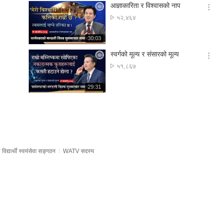
기
시
आज्ञाकारिता र विश्वासको नाप
간
옵
अवलोकन
५२,४६४
션
संख्या
더
재
30:03
보
생
기
시
स्वर्गको मूल्य र संसारको मूल्य
간
옵
अवलोकन
५१,८६७
션
संख्या
더
재
29:31
보
생
기
시
간
िद्यार्थी स्वयंसेवा सङ्गठन
WATV सदस्य