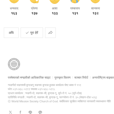
धन्यवाद
प्रेरणा
आशा
पश्चात्ताप
सान्त्वना
१६३
१३७
१३३
१३१
१३२
साझा
अघि
पूरा हेरें
परमेश्वरको मण्डलीको आधिकारिक साइट
पुरस्कृत विवरण
सञ्चार रिपोर्ट
अन्तर्राष्ट्रिय बाइबल 
ग्यङगीदो सङनाम्सी बुन्दाङगु सङनाम बुन्दाङ हुलाक कार्यालय पोष्ट बक्स नं ११९
फोन ०३१-७३८-५९९९ फ्याक्स ०३१-७३८-५९९८
प्रधान कार्यालय : ग्यङगी-दो, सङनाम-सी, बुन्दाङ-गु, सुने-रो नं. ५० (सुने-दोङ)
प्रतिनिधि मण्डली : ग्यङगी-दो, सङनाम-सी, बुन्दाङ-गु, फान्ग्योयग-रो नं. ३५ (बेग्ह्यन-दोङ ५२६)
ⓒ World Mission Society Church of God. सर्वाधिकार सुरक्षित
व्यक्तिगत जानकारी व्यवस्थापन नीति
트
페
라
KaKao