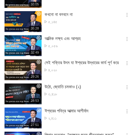
সংখ্যা
재
33:05
더
생
보
시
কখনো না বলবনে না
기
간
옵
দেখার
৫,১৪৫
션
সংখ্যা
재
35:28
더
생
보
시
আত্মিক লক্ষ্য এবং আগ্রহ
기
간
옵
দেখার
৫,০৫৬
션
সংখ্যা
재
32:49
더
생
보
시
সেই শক্তির উৎস যা ঈশ্বরের উদ্ধারের কার্য পূর্ণ করে
기
간
옵
দেখার
৪,০২০
션
সংখ্যা
재
29:26
더
생
보
시
উঠো, জ্যোতি চমকাও (২)
기
간
옵
দেখার
৩,৪১৮
션
সংখ্যা
재
28:53
더
생
보
시
ঈশ্বরের পবিত্র আত্মার আশীর্বাদ
기
간
옵
দেখার
২,৪১১
션
সংখ্যা
재
27:51
더
생
보
시
পিতার অনুরোধ, “লক্ষ্যের জন্য জীবনযাপন করুন”