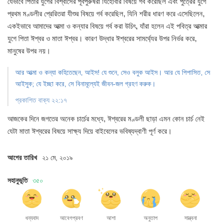
যেভাবে পিতার যুগের বিশ্বাসের পূর্বপুরুষরা
যিহোবার বিষয়ে গর্ব করেছিল এবং পুত্রের যুগে
প্রথম মণ্ডলীর প্রেরিতরা যীশুর বিষয়ে গর্ব করেছিল,
যিনি শরীর ধারণ করে এসেছিলেন,
একইভাবে
আমাদের আত্মা ও কন্যার বিষয়ে গর্ব করা উচিৎ,
যাঁরা হলেন এই পবিত্র আত্মার
যুগে পিতা ঈশ্বর
ও মাতা ঈশ্বর। কারণ উদ্ধার ঈশ্বরের সামর্থ্যের
উপর নির্ভর করে,
মানুষের উপর নয়।
আর আত্মা ও কন্যা কহিতেছেন, আইস!
যে শুনে, সেও বলুক আইস।
আর যে পিপাসিত, সে
আইসুক;
যে ইচ্ছা করে, সে বিনামূল্যেই
জীবন-জল গ্রহণ করুক।
প্রকাশিত বাক্য ২২:১৭
আজকের দিনে জগতের অনেক চার্চের মধ্যে,
ঈশ্বরের মণ্ডলী ছাড়া এমন কোন চার্চ নেই
যেটা মাতা ঈশ্বরের বিষয়ে সাক্ষ্য দিয়ে
বাইবেলের ভবিষ্যদ্বাণী পূর্ণ করে।
আগের তারিখ
২১ মে, ২০১৯
সহানুভূতি
৩৫০
ধন্যবাদ
আবেগপ্রবণ
আশা
অনুতাপ
সান্ত্বনা