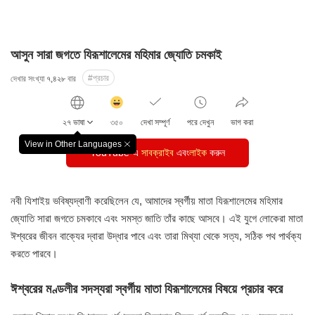
আসুন সারা জগতে যিরূশালেমের মহিমার জ্যোতি চমকাই
#প্রচার
দেখার সংখ্যা
৭,৪২৮
বার
감
동
২৭ ভাষা
৩৫০
দেখা সম্পূর্ণ
পরে দেখুন
ভাগ করা
클
릭
View in Other Languages
창
YouTube-এ
수
সাবক্রাইব
এবং
লাইক
করুন
닫
기
নবী যিশাইয় ভবিষ্যদ্বাণী করেছিলেন যে,
আমাদের স্বর্গীয় মাতা যিরূশালেমের
মহিমার
জ্যোতি সারা জগতে চমকাবে
এবং সমস্ত জাতি তাঁর কাছে আসবে।
এই যুগে লোকেরা মাতা
ঈশ্বরের
জীবন বাক্যের দ্বারা উদ্ধার পাবে
এবং তারা মিথ্যা থেকে সত্য, সঠিক পথ
পার্থক্য
করতে পারবে।
ঈশ্বরের মণ্ডলীর সদস্যরা
স্বর্গীয় মাতা যিরূশালেমের বিষয়ে প্রচার করে