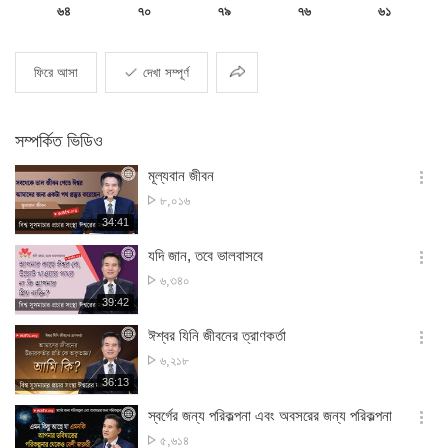
৬৪
৭০
৭৯
৭৬
৬১
ভাগ
ফিরে আসা
দেখা সম্পূর্ণ
করা
সম্পর্কিত ভিডিও
মূল্যবান জীবন
옵
দেখার
৮,০১৬
션
সংখ্যা
재
34:41
더
생
보
시
যদি জান, তবে ভালবাসবে
기
간
옵
দেখার
৬,৩৪০
션
সংখ্যা
재
39:42
더
생
보
시
ঈশ্বর যিনি জীবনের ত্রাণকর্তা
기
간
옵
দেখার
৬,২১৮
션
সংখ্যা
재
36:13
더
생
보
시
স্বর্গের জন্য পরিকল্পনা এবং অবসরের জন্য পরিকল্পনা
기
간
옵
দেখার
৫,৬১৪
션