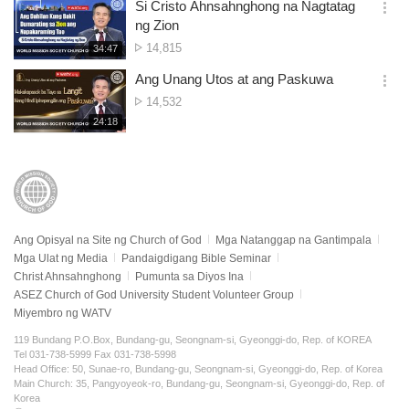
시
Si Cristo Ahnsahnghong na Nagtatag
Panonood
기
간
옵
ng Zion
션
Bilang
14,815
재
34:47
더
생
ng
보
시
Ang Unang Utos at ang Paskuwa
Panonood
기
간
옵
Bilang
14,532
션
ng
재
24:18
더
생
Panonood
보
시
기
간
Ang Opisyal na Site ng Church of God
Mga Natanggap na Gantimpala
Mga Ulat ng Media
Pandaigdigang Bible Seminar
Christ Ahnsahnghong
Pumunta sa Diyos Ina
ASEZ Church of God University Student Volunteer Group
Miyembro ng WATV
119 Bundang P.O.Box, Bundang-gu, Seongnam-si, Gyeonggi-do, Rep. of KOREA
Tel 031-738-5999 Fax 031-738-5998
Head Office: 50, Sunae-ro, Bundang-gu, Seongnam-si, Gyeonggi-do, Rep. of Korea
Main Church: 35, Pangyoyeok-ro, Bundang-gu, Seongnam-si, Gyeonggi-do, Rep. of
Korea