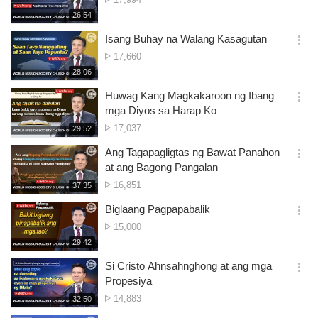
션
ng
재
26:54
더
생
Panonood
보
시
Isang Buhay na Walang Kasagutan
기
간
옵
Bilang
17,660
션
ng
재
28:06
더
생
Panonood
보
시
Huwag Kang Magkakaroon ng Ibang
기
간
옵
mga Diyos sa Harap Ko
션
Bilang
17,037
재
29:52
더
생
ng
보
시
Ang Tagapagligtas ng Bawat Panahon
Panonood
기
간
옵
at ang Bagong Pangalan
션
Bilang
16,851
재
37:35
더
생
ng
보
시
Biglaang Pagpapabalik
Panonood
기
간
옵
Bilang
15,000
션
ng
재
29:42
더
생
Panonood
보
시
Si Cristo Ahnsahnghong at ang mga
기
간
옵
Propesiya
션
Bilang
14,883
재
32:50
더
생
ng
보