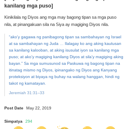
kanilang mga puso]
Kinikilala ng Diyos ang mga may bagong tipan sa
mga puso
nila, at pinangakuan sila na Siya ay magiging Diyos nila.
“ako’y gagawa ng panibagong tipan sa sambahayan ng Israel
at sa sambahayan ng Juda … Ilalagay ko ang aking kautusan
sa kanilang kalooban, at aking isusulat iyon sa kanilang
mga
puso; at ako’y magiging kanilang Diyos at sila’y
magiging aking
bayan.”
Sa mga sumusunod sa Paskuwa ng bagong tipan
na
itinatag mismo ng Diyos, ipinangako ng Diyos
ang Kanyang
proteksiyon at biyaya ng buhay na walang hanggan,
hindi ng
takot ng kamatayan.
Jeremiah 31:31–33
Post Date
May 22, 2019
Simpatya
294