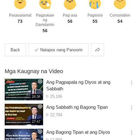
Pasasalamat
Pagpukaw
Pag-asa
Pagsisisi
Consolation
ng
73
56
55
54
Damdamin
56
Pagbabahagi
Back
Natapos nang Panoorin
Mga Kaugnay na Video
Ang Pagpapala ng Diyos at ang
옵
Sabbath
션
Bilang
25,186
재
26:38
더
생
ng
보
시
Ang Sabbath ng Bagong Tipan
Panonood
기
간
옵
Bilang
22,794
션
ng
재
27:47
더
생
Panonood
보
시
Ang Bagong Tipan at ang Diyos
기
간
옵
Bilang
17,994