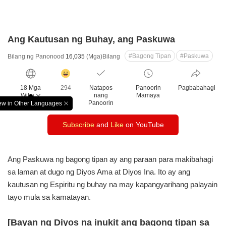
Ang Kautusan ng Buhay, ang Paskuwa
#Bagong Tipan
#Paskuwa
Bilang ng Panonood
16,035
(Mga)Bilang
감
동
18 Mga
294
Natapos
Panoorin
Pagbabahagi
클
Wika
nang
Mamaya
릭
Panoorin
ew in Other Languages
창
수
닫
Subscribe
and
Like
on YouTube
기
Ang Paskuwa ng bagong tipan ay ang paraan
para makibahagi
sa laman at dugo ng Diyos Ama
at Diyos Ina. Ito ay ang
kautusan ng Espiritu ng buhay
na may kapangyarihang palayain
tayo mula sa kamatayan.
[Bayan ng Diyos na inukit ang bagong tipan sa