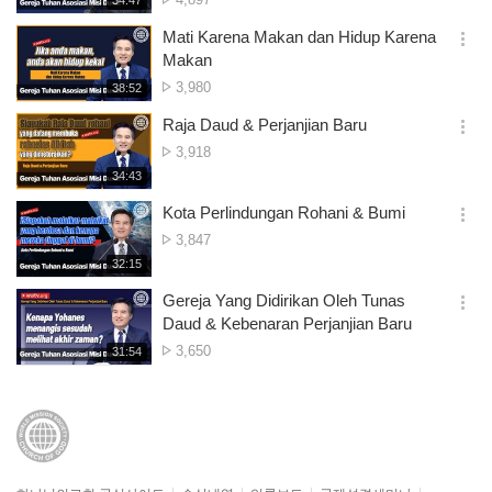
34:47
더
생
회
보
시
Mati Karena Makan dan Hidup Karena
수
기
간
옵
Makan
션
조
3,980
재
38:52
더
생
회
보
시
Raja Daud & Perjanjian Baru
수
기
간
옵
조
3,918
션
회
재
34:43
더
생
수
보
시
Kota Perlindungan Rohani & Bumi
기
간
옵
조
3,847
션
회
재
32:15
더
생
수
보
시
Gereja Yang Didirikan Oleh Tunas
기
간
옵
Daud & Kebenaran Perjanjian Baru
션
조
3,650
재
31:54
더
생
회
보
시
수
기
간