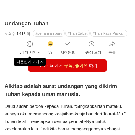
Undangan Tuhan
#perjanjian baru
#Hari Sabat
#Hari Raya Paskah
조회수
4,618
회
감
동
34 개 언어
59
시청완료
나중에 보기
공유
클
릭
다른언어 보기
창
YouTube에서
수
구독, 좋아요
하기
닫
기
Alkitab adalah surat undangan yang dikirim
Tuhan kepada umat manusia.
Daud sudah berdoa kepada Tuhan, “Singkapkanlah mataku,
supaya aku memandang keajaiban-keajaiban dari Taurat-Mu.”
Tuhan telah menetapkan semua perintah-Nya untuk
keselamatan kita. Jadi kita harus menganggapnya sebagai