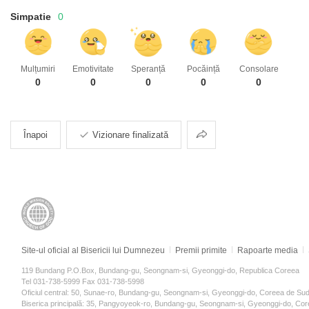
Simpatie
0
Mulțumiri
Emotivitate
Speranță
Pocăință
Consolare
0
0
0
0
0
Partajarea
Înapoi
Vizionare finalizată
Site-ul oficial al Bisericii lui Dumnezeu
Premii primite
Rapoarte media
119 Bundang P.O.Box, Bundang-gu, Seongnam-si, Gyeonggi-do, Republica Coreea
Tel 031-738-5999 Fax 031-738-5998
Oficiul central: 50, Sunae-ro, Bundang-gu, Seongnam-si, Gyeonggi-do, Coreea de Su
Biserica principală: 35, Pangyoyeok-ro, Bundang-gu, Seongnam-si, Gyeonggi-do, Co