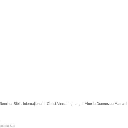
Seminar Biblic Internațional
Christ Ahnsahnghong
Vino la Dumnezeu Mama
d
reea de Sud