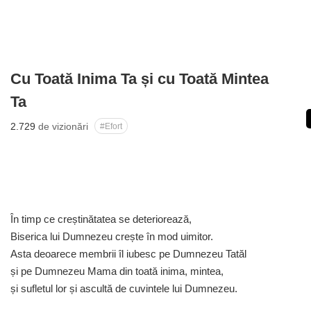
Cu Toată Inima Ta și cu Toată Mintea
Ta
2.729
de vizionări
#Efort
În timp ce creștinătatea se deteriorează,
Biserica lui Dumnezeu crește în mod uimitor.
Asta deoarece membrii îl iubesc pe Dumnezeu Tatăl
și pe Dumnezeu Mama din toată inima, mintea,
și sufletul lor și ascultă de cuvintele lui Dumnezeu.