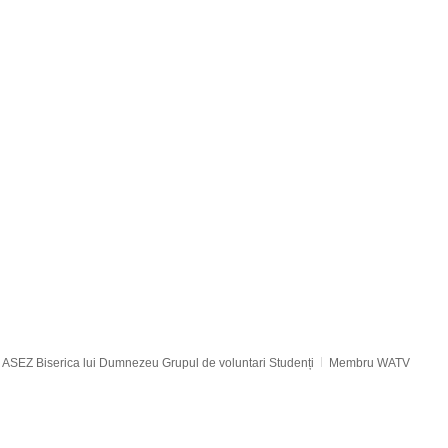
기
시
간
ASEZ Biserica lui Dumnezeu Grupul de voluntari Studenți
Membru WATV