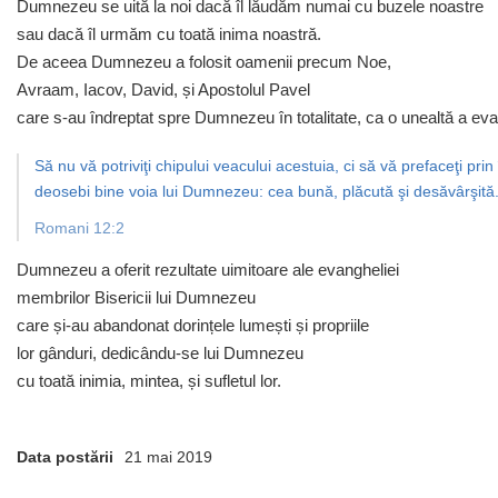
Dumnezeu se uită la noi dacă îl lăudăm numai cu buzele noastre
sau dacă îl urmăm cu toată inima noastră.
De aceea Dumnezeu a folosit oamenii precum Noe,
Avraam, Iacov, David, și Apostolul Pavel
care s-au îndreptat spre Dumnezeu în totalitate, ca o unealtă a eva
Să nu vă potriviţi chipului veacului acestuia, ci să vă prefaceţi prin
deosebi bine voia lui Dumnezeu: cea bună, plăcută şi desăvârşită
Romani 12:2
Dumnezeu a oferit rezultate uimitoare ale evangheliei
membrilor Bisericii lui Dumnezeu
care și-au abandonat dorințele lumești și propriile
lor gânduri, dedicându-se lui Dumnezeu
cu toată inimia, mintea, și sufletul lor.
Data postării
21 mai 2019