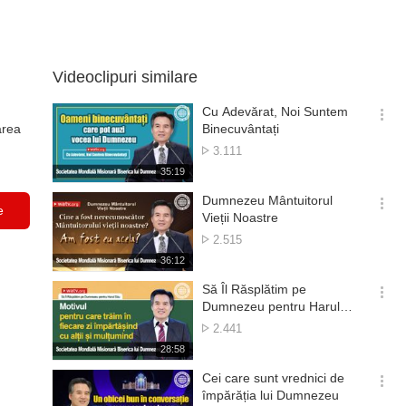
Videoclipuri similare
Cu Adevărat, Noi Suntem
옵
area
Binecuvântați
션
Numărul
3.111
더
de
재
35:19
보
vizionări
생
기
시
Dumnezeu Mântuitorul
e
간
옵
Vieții Noastre
션
Numărul
2.515
더
de
재
36:12
보
vizionări
생
기
시
Să Îl Răsplătim pe
간
옵
Dumnezeu pentru Harul
션
Său
Numărul
2.441
더
de
재
28:58
보
vizionări
생
기
시
Cei care sunt vrednici de
간
옵
împărăția lui Dumnezeu