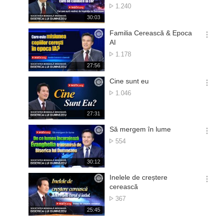
션
Numărul
1.240
더
de
재
30:03
보
vizionări
생
기
시
Familia Cerească & Epoca
간
옵
AI
션
Numărul
1.178
더
de
재
27:56
보
vizionări
생
기
시
Cine sunt eu
간
옵
Numărul
1.046
션
de
더
vizionări
재
27:31
보
생
기
시
Să mergem în lume
간
옵
Numărul
554
션
de
더
vizionări
재
30:12
보
생
기
시
Inelele de creștere
간
옵
cerească
션
Numărul
367
더
de
재
25:45
보
vizionări
생