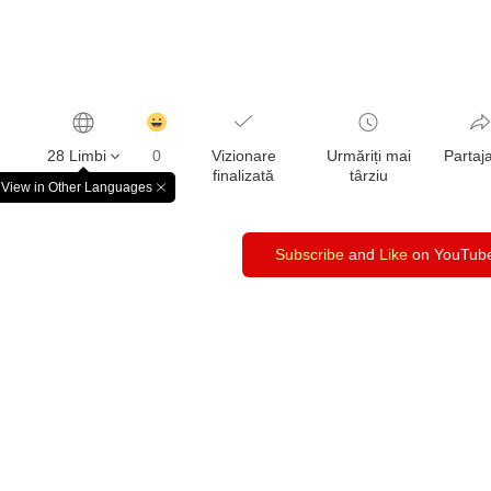
감
동
28 Limbi
0
Vizionare
Urmăriți mai
Partaj
클
finalizată
târziu
릭
View in Other Languages
창
수
닫
기
Subscribe
and
Like
on YouTub