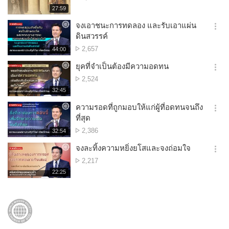
션
การ
재
27:59
더
생
ดู
보
시
จงเอาชนะการทดลอง และรับเอาแผ่น
기
간
옵
ดินสวรรค์
션
จำนวน
2,657
재
44:00
더
생
การ
보
시
ยุคที่จำเป็นต้องมีความอดทน
ดู
기
간
옵
จำนวน
2,524
션
การ
재
32:45
더
생
ดู
보
시
ความรอดที่ถูกมอบให้แก่ผู้ที่อดทนจนถึง
기
간
옵
ที่สุด
션
จำนวน
2,386
재
32:54
더
생
การ
보
시
จงละทิ้งความหยิ่งยโสและจงถ่อมใจ
ดู
기
간
옵
จำนวน
2,217
션
การ
재
22:25
더
생
ดู
보
시
기
간