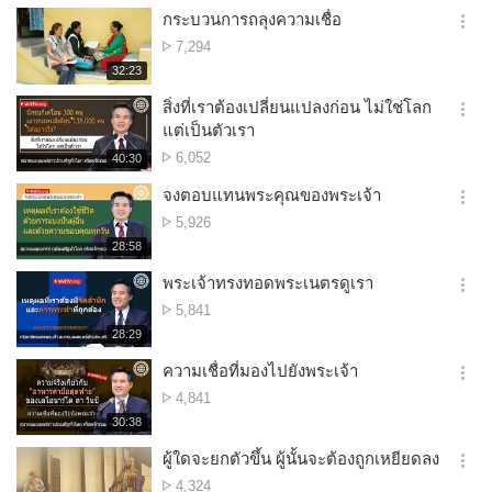
กระบวนการถลุงความเชื่อ
옵
จำนวน
7,294
션
การ
재
32:23
더
생
ดู
보
시
สิ่งที่เราต้องเปลี่ยนแปลงก่อน ไม่ใช่โลก
기
간
옵
แต่เป็นตัวเรา
션
จำนวน
6,052
재
40:30
더
생
การ
보
시
จงตอบแทนพระคุณของพระเจ้า
ดู
기
간
옵
จำนวน
5,926
션
การ
재
28:58
더
생
ดู
보
시
พระเจ้าทรงทอดพระเนตรดูเรา
기
간
옵
จำนวน
5,841
션
การ
재
28:29
더
생
ดู
보
시
ความเชื่อที่มองไปยังพระเจ้า
기
간
옵
จำนวน
4,841
션
การ
재
30:38
더
생
ดู
보
시
ผู้ใดจะยกตัวขึ้น ผู้นั้นจะต้องถูกเหยียดลง
기
간
옵
จำนวน
4,324