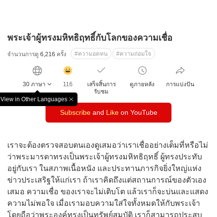
พระเจ้าผู้ทรงมหิทธิฤทธิ์กับโลกของความเชื่อ
#ความอดทน
#ความถ่อมใจ
จำนวนการดู
6,216
ครั้ง
감
동
30 ภาษา
116
เสร็จสิ้นการ
ดูภายหลัง
การแบ่งปัน
클
รับชม
릭
View in Other Languages
창
수
Subscribe
and
Like
on YouTube
닫
기
เราจะต้องตรวจสอบตนเองดูเสมอว่าเราเชื่ออย่างเต็มที่หรือไม่
ว่าพระมารดาทรงเป็นพระเจ้าผู้ทรงมหิทธิฤทธิ์ ผู้ทรงประทับ
อยู่กับเรา ในสภาพเนื้อหนัง และประทานภารกิจยิ่งใหญ่แห่ง
ข่าวประเสริฐให้แก่เรา ถ้าเราคิดถึงแต่สถานการณ์ของตัวเอง
เสมอ ความเชื่อ ของเราจะไม่เติบโต แล้วเราก็จะบ่นและแสดง
ความไม่พอใจ เมื่อเรามอบความใส่ใจทั้งหมดให้กับพระเจ้า
โดยถือว่าพระองค์ทรงเป็นทรัพย์สมบัติ เราก็สามารถประสบ