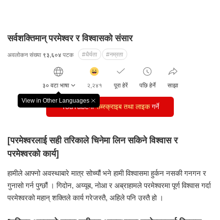
सर्वशक्तिमान् परमेश्वर र विश्वासको संसार
#धैर्यता
#नम्रता
अवलोकन संख्या
९३,६०४
पटक
감
동
३० वटा भाषा
२,२४१
पूरा हेरें
पछि हेर्ने
साझा
클
릭
View in Other Languages
창
YouTubeमा
सब्स्क्राइब तथा लाइक
수
गर्ने
닫
기
[परमेश्वरलाई सही तरिकाले चिनेमा लिन सकिने विश्वास र
परमेश्वरको कार्य]
हामीले आफ्नो अवस्थाबारे मात्र सोच्यौं भने हामी विश्वासमा हुर्कन नसकी गनगन र
गुनासो गर्न पुग्छौं ।
गिदोन, अय्यूब, नोआ र अब्राहामले परमेश्वरमा पूर्ण विश्वास गर्दा
परमेश्वरको महान् शक्तिले
कार्य गरेजस्तै, अहिले पनि उस्तै हो ।