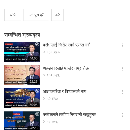
साझा
अघि
पूरा हेरें
सम्बन्धित श्रव्यदृश्य
परीक्षालाई जितेर स्वर्ग प्राप्त गरौं
옵
अवलोकन
१३१,२८०
션
संख्या
재
44:00
더
생
보
시
अहङ्कारलाई फालेर नम्र होऊ
기
간
옵
अवलोकन
१०९,०४६
션
संख्या
재
22:25
더
생
보
시
आज्ञाकारिता र विश्वासको नाप
기
간
옵
अवलोकन
५२,४५७
션
संख्या
재
30:03
더
생
보
시
परमेश्वरले हामीमा निगरानी राख्नुहुन्छ
기
간
옵
अवलोकन
४९,७९६
션
संख्या
재
28:26
더