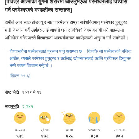
[पवित्र आत्माको युगमा शरीरमा आउनुभएका परमेश्वरलाई विश्वास
गर्ने परमेश्वरको मण्डलीका सन्तहरू]
हामीले आन साङ होङज्यू र माता परमेश्वर हाम्रा सर्वशक्तिमान् परमेश्वर हुनुहुन्छ
भनी विश्वास गर्दै
उहाँहरूलाई आफ्नो धन र रुचिको विषय बनायौं भने बाइबलमा
अभिलेख गरिएजस्तै
विश्वासका आश्चर्यजनक कार्यहरूको अनुभव गर्न सक्नेछौं ।
विश्वासविना परमेश्वरलाई प्रसन्न पार्नु असम्भव छ ।
किनकि जो परमेश्वरको नजिक
आउँछ, त्यसले परमेश्वर हुनुहुन्छ
र उहाँलाई खोज्नेहरूलाई उहाँले प्रतिफल दिनुहुन्छ
भन्ने पक्का विश्वास गर्नुपर्छ ।
[हिब्रू ११:६]
पोष्ट मिति
२०१९ मे १६
सहानुभूति
२,२४१
धन्यवाद
प्रेरणा
आशा
पश्चात्ताप
सान्त्वना
५३६
४३८
४२८
४३४
४०५