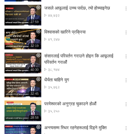
생
보
시
जसले आफूलाई उच्च पार्दछ, त्यो होच्याइनेछ
기
간
옵
अवलोकन
४७,७३२
션
संख्या
재
27:59
더
생
보
시
विश्वासको खारिने प्रक्रिया
기
간
옵
अवलोकन
४१,२४७
션
संख्या
재
32:19
더
생
보
시
संसारलाई परिवर्तन गराउने होइन कि आफूलाई
기
간
옵
परिवर्तन गराऔं
션
अवलोकन
३८,१७४
재
40:30
더
생
संख्या
보
시
धैर्यता चाहिने युग
기
간
옵
अवलोकन
३५,७६२
션
संख्या
재
32:45
더
생
보
시
परमेश्वरको अनुग्रह चुकाउने होऔं
기
간
옵
अवलोकन
३५,२५०
션
संख्या
재
28:58
더
생
보
시
अन्त्यसम्म स्थिर रहनेहरूलाई दिइने मुक्ति
기
간
옵