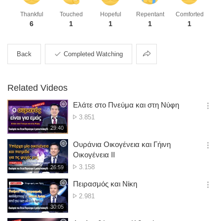
Thankful
Touched
Hopeful
Repentant
Comforted
6
1
1
1
1
Share
Back
Completed Watching
Related Videos
Ελάτε στο Πνεύμα και στη Νύφη
옵
No.
3.851
션
of
재
29:40
더
생
views
보
시
Ουράνια Οικογένεια και Γήινη
기
간
옵
Οικογένεια ΙΙ
션
No.
3.158
재
26:59
더
생
of
보
시
Πειρασμός και Νίκη
views
기
간
옵
No.
2.981
션
of
재
30:05
더
생
views
보