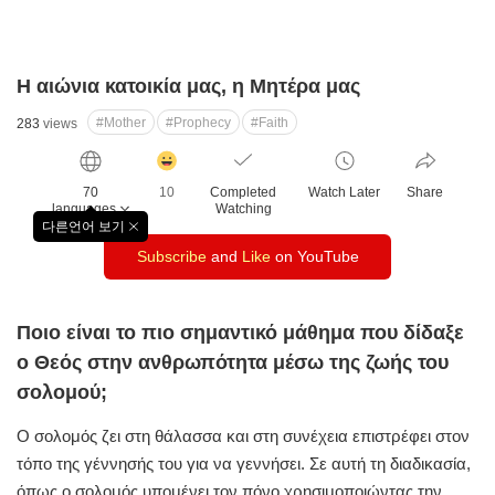
Η αιώνια κατοικία μας, η Μητέρα μας
#Mother
#Prophecy
#Faith
283
views
감
동
70
10
Completed
Watch Later
Share
클
languages
Watching
릭
다른언어 보기
창
수
Subscribe
and
Like
on YouTube
닫
기
Ποιο είναι το πιο σημαντικό μάθημα που δίδαξε
ο Θεός στην ανθρωπότητα μέσω της ζωής του
σολομού;
Ο σολομός ζει στη θάλασσα και στη συνέχεια επιστρέφει στον
τόπο της γέννησής του για να γεννήσει. Σε αυτή τη διαδικασία,
όπως ο σολομός υπομένει τον πόνο χρησιμοποιώντας την