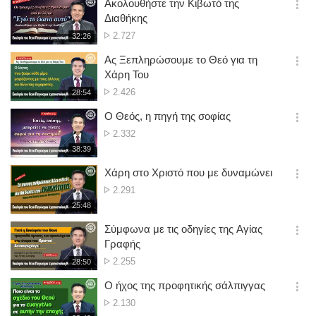
시
Ακολουθήστε την Κιβωτό της
기
간
옵
Διαθήκης
션
No.
2.727
재
32:26
더
생
of
보
시
Ας Ξεπληρώσουμε το Θεό για τη
views
기
간
옵
Χάρη Του
션
No.
2.426
재
28:54
더
생
of
보
시
Ο Θεός, η πηγή της σοφίας
views
기
간
옵
No.
2.332
션
of
재
38:39
더
생
views
보
시
Χάρη στο Χριστό που με δυναμώνει
기
간
옵
No.
2.291
션
of
재
25:48
더
생
views
보
시
Σύμφωνα με τις οδηγίες της Αγίας
기
간
옵
Γραφής
션
No.
2.255
재
28:50
더
생
of
보
시
Ο ήχος της προφητικής σάλπιγγας
views
기
간
옵
No.
2.130
션
of