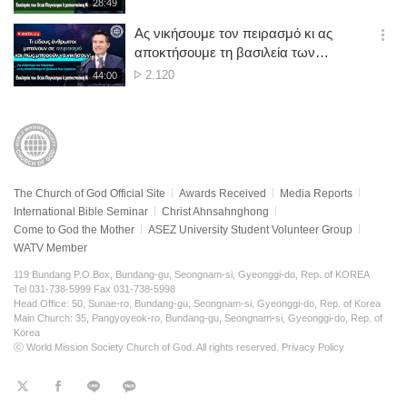
재
28:49
더
생
views
보
시
Ας νικήσουμε τον πειρασμό κι ας
기
간
옵
αποκτήσουμε τη βασιλεία των
션
ουρανών
No.
2.120
재
44:00
더
생
of
보
시
views
기
간
The Church of God Official Site
Awards Received
Media Reports
International Bible Seminar
Christ Ahnsahnghong
Come to God the Mother
ASEZ University Student Volunteer Group
WATV Member
119 Bundang P.O.Box, Bundang-gu, Seongnam-si, Gyeonggi-do, Rep. of KOREA
Tel 031-738-5999 Fax 031-738-5998
Head Office: 50, Sunae-ro, Bundang-gu, Seongnam-si, Gyeonggi-do, Rep. of Korea
Main Church: 35, Pangyoyeok-ro, Bundang-gu, Seongnam-si, Gyeonggi-do, Rep. of
Korea
ⓒ World Mission Society Church of God. All rights reserved.
Privacy Policy
트
페
라
KaKao
위
이
인