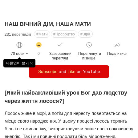
НАШ ВІЧНИЙ ДІМ, НАША МАТИ
#Мати
#Пророцтво
#Віра
231
переглядів
감
동
70 мови
0
Завершений
Переглянути
Поділитися
클
перегляд
пізніше
릭
다른언어 보기
창
수
Subscribe
and
Like
on YouTube
닫
기
[Який найважливіший урок Бог дав людству
через життя лосося?]
Лосось живе в морі, а потім для нересту повертається на
місце свого народження. У цьому процесі лосось терпить
біль і не вживає їжу, використовуючи лише свою накопичену
енергію. Так і ми повинні подолати біль відродження,