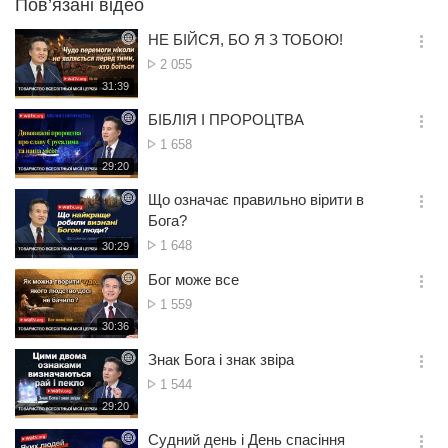
Пов’язані відео
НЕ БІЙСЯ, БО Я З ТОБОЮ!
옵
Кількість
2 055
션
переглядів
재
31:39
더
생
보
시
БІБЛІЯ І ПРОРОЦТВА
기
간
옵
Кількість
1 658
션
переглядів
재
29:20
더
생
보
시
Що означає правильно вірити в
기
간
옵
Бога?
션
Кількість
1 648
재
30:29
더
생
переглядів
보
시
Бог може все
기
간
옵
Кількість
1 559
션
переглядів
재
30:36
더
생
보
시
Знак Бога і знак звіра
기
간
옵
Кількість
1 544
션
переглядів
재
29:20
더
생
보
시
Судний день і День спасіння
기