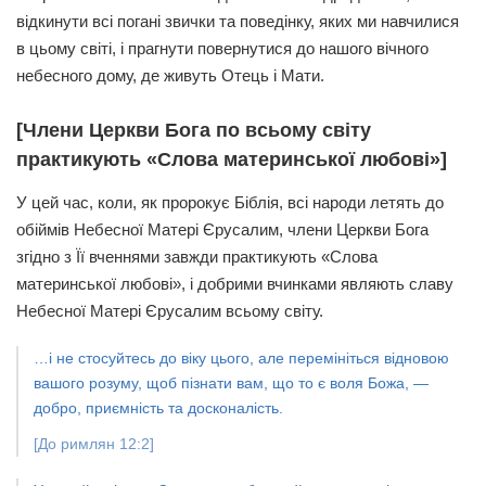
відкинути всі погані звички та поведінку, яких ми навчилися
в цьому світі, і прагнути повернутися до нашого вічного
небесного дому, де живуть Отець і Мати.
[Члени Церкви Бога по всьому світу
практикують «Слова материнської любові»]
У цей час, коли, як пророкує Біблія, всі народи летять до
обіймів Небесної Матері Єрусалим, члени Церкви Бога
згідно з Її вченнями завжди практикують «Слова
материнської любові», і добрими вчинками являють славу
Небесної Матері Єрусалим всьому світу.
…і не стосуйтесь до віку цього, але перемініться відновою
вашого розуму, щоб пізнати вам, що то є воля Божа, —
добро, приємність та досконалість.
[До римлян 12:2]