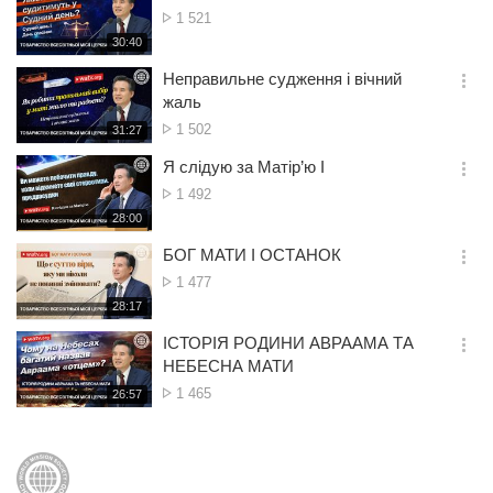
간
옵
Кількість
1 521
션
переглядів
재
30:40
더
생
보
시
Неправильне судження і вічний
기
간
옵
жаль
션
Кількість
1 502
재
31:27
더
생
переглядів
보
시
Я слідую за Матір’ю I
기
간
옵
Кількість
1 492
션
переглядів
재
28:00
더
생
보
시
БОГ МАТИ І ОСТАНОК
기
간
옵
Кількість
1 477
션
переглядів
재
28:17
더
생
보
시
ІСТОРІЯ РОДИНИ АВРААМА ТА
기
간
옵
НЕБЕСНА МАТИ
션
Кількість
1 465
재
26:57
더
생
переглядів
보
시
기
간