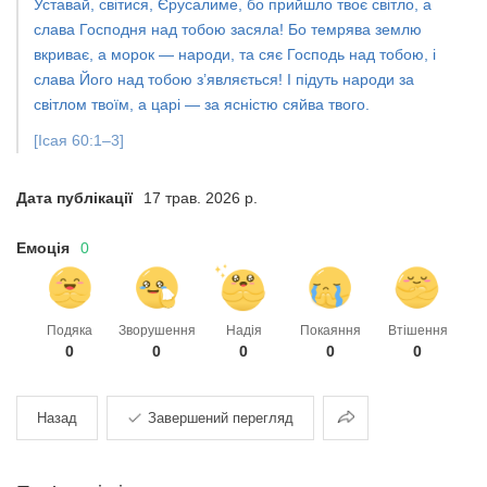
Уставай, світися, Єрусалиме, бо прийшло твоє світло, а
слава Господня над тобою засяла! Бо темрява землю
вкриває, а морок — народи, та сяє Господь над тобою, і
слава Його над тобою з’являється! І підуть народи за
світлом твоїм, а царі — за ясністю сяйва твого.
[Ісая 60:1–3]
Дата публікації
17 трав. 2026 р.
Емоція
0
Подяка
Зворушення
Надія
Покаяння
Втішення
0
0
0
0
0
Поділитися
Назад
Завершений перегляд